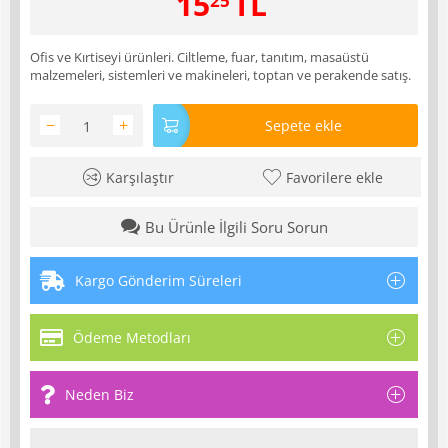
15
TL
25
Ofis ve Kırtiseyi ürünleri. Ciltleme, fuar, tanıtım, masaüstü
malzemeleri, sistemleri ve makineleri, toptan ve perakende satış.
−
+
Sepete ekle
Karşılaştır
Favorilere ekle
Bu Ürünle İlgili Soru Sorun
Kargo Gönderim Süreleri
Ödeme Metodları
Neden Biz