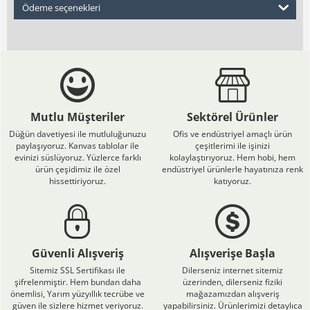
Ödeme seçenekleri
Mutlu Müşteriler
Sektörel Ürünler
Düğün davetiyesi ile mutluluğunuzu
Ofis ve endüstriyel amaçlı ürün
paylaşıyoruz. Kanvas tablolar ile
çeşitlerimi ile işinizi
evinizi süslüyoruz. Yüzlerce farklı
kolaylaştırıyoruz. Hem hobi, hem
ürün çeşidimiz ile özel
endüstriyel ürünlerle hayatınıza renk
hissettiriyoruz.
katıyoruz.
Güvenli Alışveriş
Alışverişe Başla
Sitemiz SSL Sertifikası ile
Dilerseniz internet sitemiz
şifrelenmiştir. Hem bundan daha
üzerinden, dilerseniz fiziki
önemlisi, Yarım yüzyıllık tecrübe ve
mağazamızdan alışveriş
güven ile sizlere hizmet veriyoruz.
yapabilirsiniz. Ürünlerimizi detaylıca