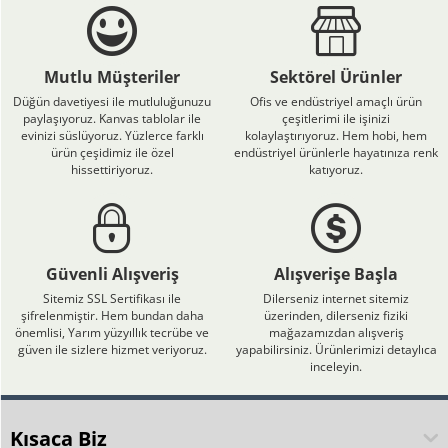
Mutlu Müşteriler
Sektörel Ürünler
Düğün davetiyesi ile mutluluğunuzu
Ofis ve endüstriyel amaçlı ürün
paylaşıyoruz. Kanvas tablolar ile
çeşitlerimi ile işinizi
evinizi süslüyoruz. Yüzlerce farklı
kolaylaştırıyoruz. Hem hobi, hem
ürün çeşidimiz ile özel
endüstriyel ürünlerle hayatınıza renk
hissettiriyoruz.
katıyoruz.
Güvenli Alışveriş
Alışverişe Başla
Sitemiz SSL Sertifikası ile
Dilerseniz internet sitemiz
şifrelenmiştir. Hem bundan daha
üzerinden, dilerseniz fiziki
önemlisi, Yarım yüzyıllık tecrübe ve
mağazamızdan alışveriş
güven ile sizlere hizmet veriyoruz.
yapabilirsiniz. Ürünlerimizi detaylıca
inceleyin.
Kısaca Biz