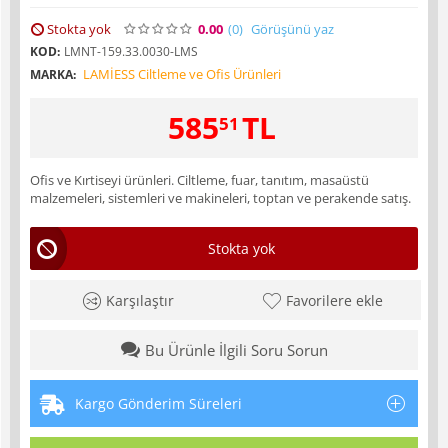
Stokta yok
0.00
(0
)
Görüşünü yaz
KOD:
LMNT-159.33.0030-LMS
LAMİESS Ciltleme ve Ofis Ürünleri
MARKA:
585
TL
51
Ofis ve Kırtiseyi ürünleri. Ciltleme, fuar, tanıtım, masaüstü
malzemeleri, sistemleri ve makineleri, toptan ve perakende satış.
Stokta yok
Karşılaştır
Favorilere ekle
Bu Ürünle İlgili Soru Sorun
Kargo Gönderim Süreleri