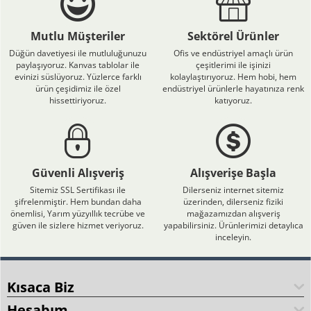
Mutlu Müşteriler
Sektörel Ürünler
Düğün davetiyesi ile mutluluğunuzu
Ofis ve endüstriyel amaçlı ürün
paylaşıyoruz. Kanvas tablolar ile
çeşitlerimi ile işinizi
evinizi süslüyoruz. Yüzlerce farklı
kolaylaştırıyoruz. Hem hobi, hem
ürün çeşidimiz ile özel
endüstriyel ürünlerle hayatınıza renk
hissettiriyoruz.
katıyoruz.
Güvenli Alışveriş
Alışverişe Başla
Sitemiz SSL Sertifikası ile
Dilerseniz internet sitemiz
şifrelenmiştir. Hem bundan daha
üzerinden, dilerseniz fiziki
önemlisi, Yarım yüzyıllık tecrübe ve
mağazamızdan alışveriş
güven ile sizlere hizmet veriyoruz.
yapabilirsiniz. Ürünlerimizi detaylıca
inceleyin.
Kısaca Biz
Hesabım