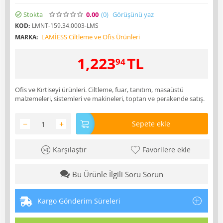
Stokta
0.00
(0
)
Görüşünü yaz
KOD:
LMNT-159.34.0003-LMS
LAMİESS Ciltleme ve Ofis Ürünleri
MARKA:
1,223
TL
94
Ofis ve Kırtiseyi ürünleri. Ciltleme, fuar, tanıtım, masaüstü
malzemeleri, sistemleri ve makineleri, toptan ve perakende satış.
−
+
Sepete ekle
Karşılaştır
Favorilere ekle
Bu Ürünle İlgili Soru Sorun
Kargo Gönderim Süreleri