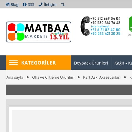
Blog
SSS
İletişim
TL
02
KATEGORILER
Doypack Ürünleri
Kağıt - K
Ana sayfa
Ofis ve Ciltleme Ürünleri
Kart Askı Aksesuarları
K