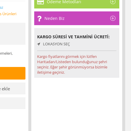
Ödeme Metodları
az
s Ürünleri
Neden Biz
KARGO SÜRESI VE TAHMINI ÜCRETI:
LOKASYON SEÇ
emeleri,
Kargo fiyatlarını görmek için lütfen
Haritadan/Listeden bulunduğunuz şehri
seçiniz. Eğer şehir görünmüyorsa bizimle
iletişime geçiniz.
e ekle