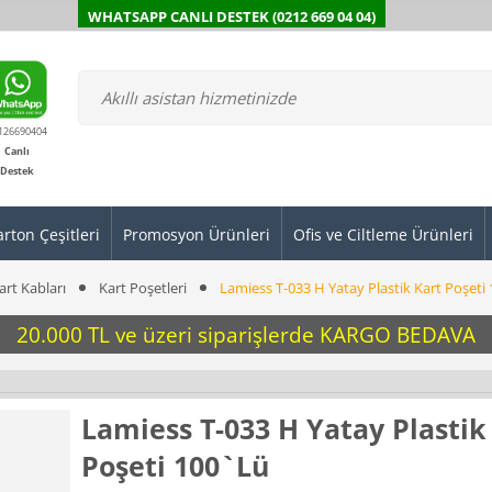
WHATSAPP CANLI DESTEK (0212 669 04 04)
126690404
Canlı
Destek
arton Çeşitleri
Promosyon Ürünleri
Ofis ve Ciltleme Ürünleri
art Kabları
Kart Poşetleri
Lamiess T-033 H Yatay Plastik Kart Poşeti
20.000 TL ve üzeri siparişlerde KARGO BEDAVA
Lamiess T-033 H Yatay Plastik
Poşeti 100`Lü