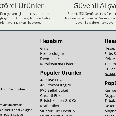
ktörel Ürünler
Güvenli Alışv
üstriyel amaçlı ürün çeşitlerimi ile
Sitemiz SSL Sertifikası ile şifrele
laştırıyoruz. Hem hobi, hem endüstriyel
bundan daha önemlisi, Yarım yüzyıll
rle hayatınıza renk katıyoruz.
güven ile sizlere hizmet ver
Hesabım
Hes
Giriş
Hesap
Hesap oluştur
Satış 
Favori listesi
KVK M
Karşılaştırma Listem
Teslim
Güvenl
Popüler Ürünler
Gizlili
A4 Kuşe Etiket
Popü
A4 Otokopi Kağıdı
irkeci - Sultanahmet
PVC Şeffaf Etiket
Kanvas
Garanti Etiketi
Doypa
Bristol Karton 210 Gr
Tabaka
yet yürütmektedir.
Kraft Etiket
Dekora
i baskılı hobi ve kişisel
Silindir Kutu Postüp
Magnet
i, baskılı saat ve