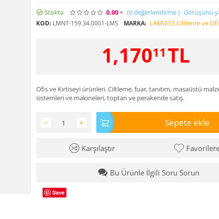
Stokta
0.00
(0
değerlendirme
)
Görüşünü y
LAMİESS Ciltleme ve Ofi
KOD:
LMNT-159.34.0001-LMS
MARKA:
1,170
TL
11
Ofis ve Kırtiseyi ürünleri. Ciltleme, fuar, tanıtım, masaüstü malz
sistemleri ve makineleri, toptan ve perakende satış.
Sepete ekle
−
+
Karşılaştır
Favoriler
Bu Ürünle İlgili Soru Sorun
Save