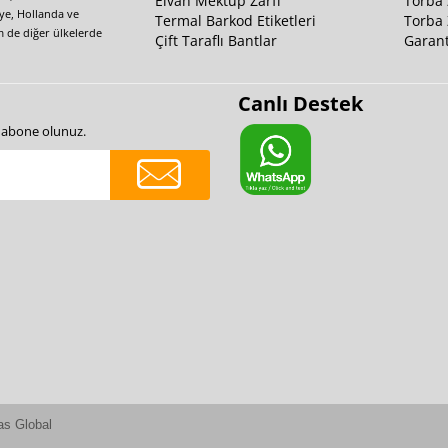
Elvan Mektup Zarfı
Torba 
iye, Hollanda ve
Termal Barkod Etiketleri
Torba 
m de diğer ülkelerde
Çift Taraflı Bantlar
Garant
Canlı Destek
e abone olunuz.
as Global