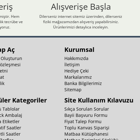
eriş
Alışverişe Başla
nmiştir. Hem
Dilerseniz internet sitemiz üzerinden, dilerseniz
ık tecrübe ve
fiziki mağazamızdan alışveriş yapabilirsiniz.
iyoruz.
Ürünlerimizi detaylıca inceleyin.
ap Aç
Kurumsal
 Oluşturun
Hakkımızda
Sözleşmesi
İletişim
etni
Hediye Çeki
at
Markalarımız
ik
Banka Bilgilerimiz
k
Sitemap
ler Kategoriler
Site Kullanım Kılavuzu
 Tablolar
Sıkça Sorulan Sorular
ck Ambalaj
Bayii Başvuru Formu
 Etiketler
Fiyat Talep Formu
tif Saatler
Toplu Kanvas Siparişi
li Saatler
Matbaa Kütüphanesi