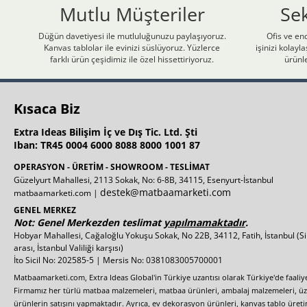
Mutlu Müşteriler
Se
Düğün davetiyesi ile mutluluğunuzu paylaşıyoruz.
Ofis ve end
Kanvas tablolar ile evinizi süslüyoruz. Yüzlerce
işinizi kolay
farklı ürün çeşidimiz ile özel hissettiriyoruz.
ürünle
Kısaca Biz
Extra Ideas Bilişim İç ve Dış Tic. Ltd. Şti
Iban: TR45 0004 6000 8088 8000 1001 87
OPERASYON - ÜRETİM - SHOWROOM - TESLİMAT
Güzelyurt Mahallesi, 2113 Sokak, No: 6-8B, 34115, Esenyurt-İstanbul
destek@matbaamarketi.com
matbaamarketi.com |
GENEL MERKEZ
Not: Genel Merkezden teslimat
yapılmamaktadır
.
Hobyar Mahallesi, Cağaloğlu Yokuşu Sokak, No 22B, 34112, Fatih, İstanbul
(S
arası, İstanbul Valiliği karşısı)
İto Sicil No: 202585-5 | Mersis No: 0381083005700001
Matbaamarketi.com, Extra Ideas Global'in Türkiye uzantısı olarak Türkiye'de faali
Firmamız her türlü matbaa malzemeleri, matbaa ürünleri, ambalaj malzemeleri, üzer
ürünlerin satışını yapmaktadır. Ayrıca, ev dekorasyon ürünleri, kanvas tablo üretim