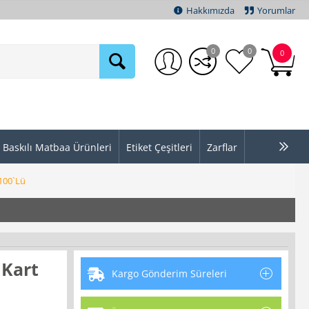
Hakkımızda
Yorumlar
0
0
0
Baskılı Matbaa Ürünleri
Etiket Çeşitleri
Zarflar
 100`Lü
 Kart
Kargo Gönderim Süreleri