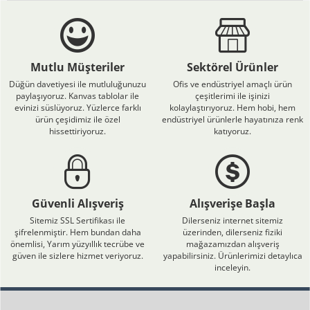
Mutlu Müşteriler
Sektörel Ürünler
Düğün davetiyesi ile mutluluğunuzu
Ofis ve endüstriyel amaçlı ürün
paylaşıyoruz. Kanvas tablolar ile
çeşitlerimi ile işinizi
evinizi süslüyoruz. Yüzlerce farklı
kolaylaştırıyoruz. Hem hobi, hem
ürün çeşidimiz ile özel
endüstriyel ürünlerle hayatınıza renk
hissettiriyoruz.
katıyoruz.
Güvenli Alışveriş
Alışverişe Başla
Sitemiz SSL Sertifikası ile
Dilerseniz internet sitemiz
şifrelenmiştir. Hem bundan daha
üzerinden, dilerseniz fiziki
önemlisi, Yarım yüzyıllık tecrübe ve
mağazamızdan alışveriş
güven ile sizlere hizmet veriyoruz.
yapabilirsiniz. Ürünlerimizi detaylıca
inceleyin.