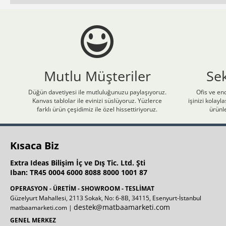
Mutlu Müşteriler
Se
Düğün davetiyesi ile mutluluğunuzu paylaşıyoruz.
Ofis ve end
Kanvas tablolar ile evinizi süslüyoruz. Yüzlerce
işinizi kolay
farklı ürün çeşidimiz ile özel hissettiriyoruz.
ürünle
Kısaca Biz
Extra Ideas Bilişim İç ve Dış Tic. Ltd. Şti
Iban: TR45 0004 6000 8088 8000 1001 87
OPERASYON - ÜRETİM - SHOWROOM - TESLİMAT
Güzelyurt Mahallesi, 2113 Sokak, No: 6-8B, 34115, Esenyurt-İstanbul
destek@matbaamarketi.com
matbaamarketi.com |
GENEL MERKEZ