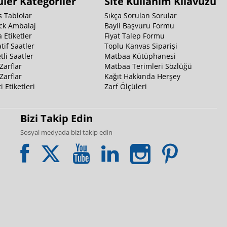
ler Kategoriler
Site Kullanım Kılavuzu
 Tablolar
Sıkça Sorulan Sorular
ck Ambalaj
Bayii Başvuru Formu
 Etiketler
Fiyat Talep Formu
tif Saatler
Toplu Kanvas Siparişi
li Saatler
Matbaa Kütüphanesi
Zarflar
Matbaa Terimleri Sözlüğü
Zarflar
Kağıt Hakkında Herşey
i Etiketleri
Zarf Ölçüleri
Bizi Takip Edin
Sosyal medyada bizi takip edin