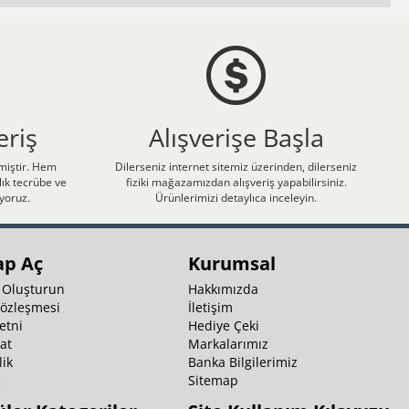
eriş
Alışverişe Başla
nmiştir. Hem
Dilerseniz internet sitemiz üzerinden, dilerseniz
ık tecrübe ve
fiziki mağazamızdan alışveriş yapabilirsiniz.
iyoruz.
Ürünlerimizi detaylıca inceleyin.
ap Aç
Kurumsal
 Oluşturun
Hakkımızda
Sözleşmesi
İletişim
etni
Hediye Çeki
at
Markalarımız
ik
Banka Bilgilerimiz
k
Sitemap