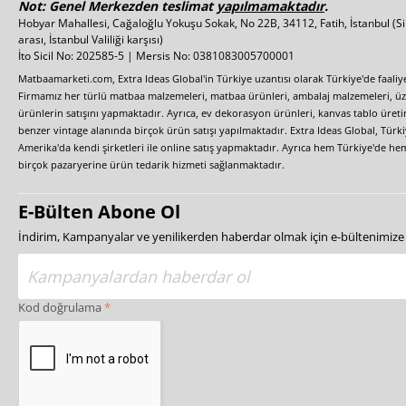
Not: Genel Merkezden teslimat
yapılmamaktadır
.
Hobyar Mahallesi, Cağaloğlu Yokuşu Sokak, No 22B, 34112, Fatih, İstanbul
(S
arası, İstanbul Valiliği karşısı)
İto Sicil No: 202585-5 | Mersis No: 0381083005700001
Matbaamarketi.com, Extra Ideas Global'in Türkiye uzantısı olarak Türkiye'de faali
Firmamız her türlü matbaa malzemeleri, matbaa ürünleri, ambalaj malzemeleri, üzer
ürünlerin satışını yapmaktadır. Ayrıca, ev dekorasyon ürünleri, kanvas tablo üretim
benzer vintage alanında birçok ürün satışı yapılmaktadır. Extra Ideas Global, Türk
Amerika'da kendi şirketleri ile online satış yapmaktadır. Ayrıca hem Türkiye'de he
birçok pazaryerine ürün tedarik hizmeti sağlanmaktadır.
E-Bülten Abone Ol
İndirim, Kampanyalar ve yenilikerden haberdar olmak için e-bültenimiz
Kod doğrulama