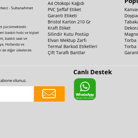
Popü
A4 Otokopi Kağıdı
irkeci - Sultanahmet
PVC Şeffaf Etiket
Kanvas
Garanti Etiketi
Doypa
Bristol Karton 210 Gr
Tabaka
yet yürütmektedir.
Kraft Etiket
Dekora
i baskılı hobi ve kişisel
Silindir Kutu Postüp
Magnet
i, baskılı saat ve
Elvan Mektup Zarfı
Torba 
iye, Hollanda ve
Termal Barkod Etiketleri
Torba 
m de diğer ülkelerde
Çift Taraflı Bantlar
Garant
Canlı Destek
e abone olunuz.