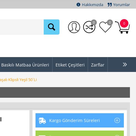
Hakkımızda
Yorumlar
0
0
0
Baskılı Matbaa Ürünleri
Etiket Çeşitleri
Zarflar
alı Klipsli Yeşil 50`Li
ı
Kargo Gönderim Süreleri