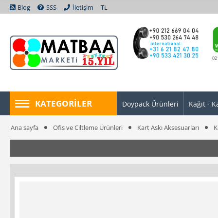
Blog
SSS
İletişim
TL
02
KATEGORILER
Doypack Ürünleri
Kağıt - K
Ana sayfa
Ofis ve Ciltleme Ürünleri
Kart Askı Aksesuarları
K