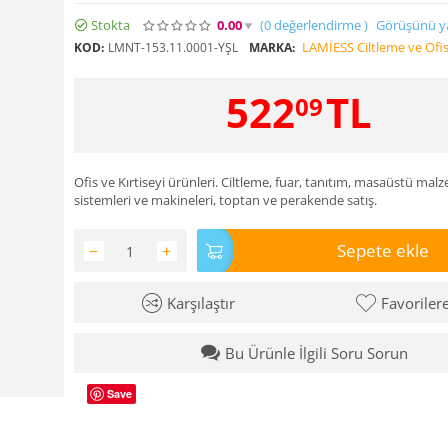
Stokta
0.00
(0
değerlendirme
)
Görüşünü y
LAMİESS Ciltleme ve Ofis
KOD:
LMNT-153.11.0001-YŞL
MARKA:
522
TL
09
Ofis ve Kırtiseyi ürünleri. Ciltleme, fuar, tanıtım, masaüstü malz
sistemleri ve makineleri, toptan ve perakende satış.
Sepete ekle
−
+
Karşılaştır
Favoriler
Bu Ürünle İlgili Soru Sorun
Save