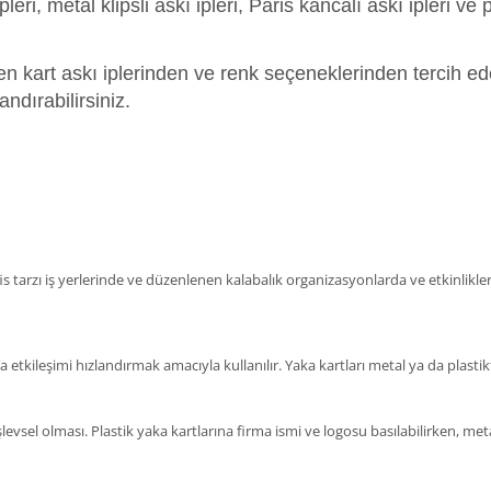
leri, metal klipsli askı ipleri, Paris kancalı askı ipleri ve pl
en kart askı iplerinden ve renk seçeneklerinden tercih e
ndırabilirsiniz.
is tarzı iş yerlerinde ve düzenlenen kalabalık organizasyonlarda ve etkinliklerde
 etkileşimi hızlandırmak amacıyla kullanılır. Yaka kartları metal ya da plastikt
şlevsel olması. Plastik yaka kartlarına firma ismi ve logosu basılabilirken, meta