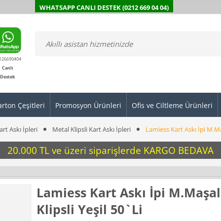
WHATSAPP CANLI DESTEK (0212 669 04 04)
126690404
Canlı
Destek
arton Çeşitleri
Promosyon Ürünleri
Ofis ve Ciltleme Ürünleri
art Askı İpleri̇
Metal Klipsli Kart Askı İpleri
Lamiess Kart Askı İpi M.Maş
20.000 TL ve üzeri siparişlerde KARGO BEDAVA
Lamiess Kart Askı İpi M.Maşal
Klipsli Yeşil 50`Li