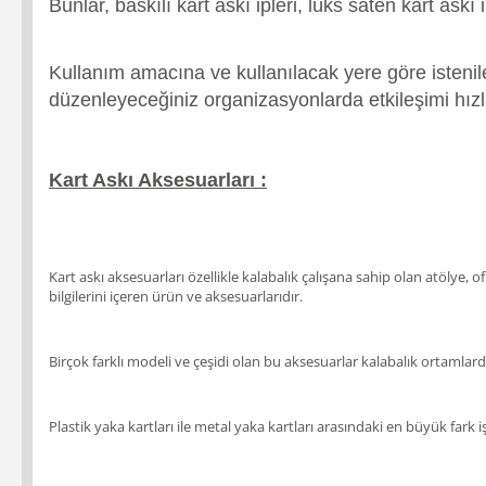
Bunlar, baskılı kart askı ipleri, lüks saten kart askı ip
Kullanım amacına ve kullanılacak yere göre istenil
düzenleyeceğiniz organizasyonlarda etkileşimi hızla
Kart Askı Aksesuarları :
Kart askı aksesuarları özellikle kalabalık çalışana sahip olan atölye, of
bilgilerini içeren ürün ve aksesuarlarıdır.
Birçok farklı modeli ve çeşidi olan bu aksesuarlar kalabalık ortamlarda
Plastik yaka kartları ile metal yaka kartları arasındaki en büyük fark i