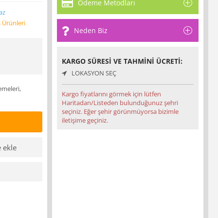
Ödeme Metodları
az
 Ürünleri
Neden Biz
KARGO SÜRESI VE TAHMINI ÜCRETI:
LOKASYON SEÇ
emeleri,
Kargo fiyatlarını görmek için lütfen
Haritadan/Listeden bulunduğunuz şehri
seçiniz. Eğer şehir görünmüyorsa bizimle
iletişime geçiniz.
e ekle