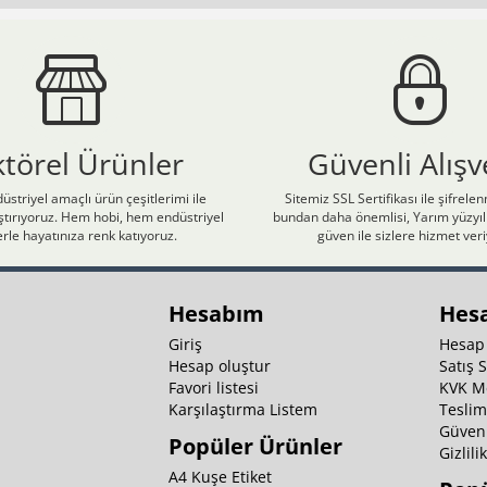
ktörel Ürünler
Güvenli Alışv
üstriyel amaçlı ürün çeşitlerimi ile
Sitemiz SSL Sertifikası ile şifrele
laştırıyoruz. Hem hobi, hem endüstriyel
bundan daha önemlisi, Yarım yüzyıll
rle hayatınıza renk katıyoruz.
güven ile sizlere hizmet ver
Hesabım
Hes
Giriş
Hesap
Hesap oluştur
Satış 
Favori listesi
KVK M
Karşılaştırma Listem
Teslim
Güvenl
Popüler Ürünler
Gizlili
A4 Kuşe Etiket