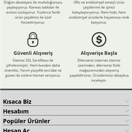
Düğün davetiyesi ile mutluluğunuzu
Ofis ve endüstriyel amaçlı ürün
paylaşıyoruz. Kanvas tablolar ile
çeşitlerimi ile işinizi
evinizi süslüyoruz. Yüzlerce farklı
kolaylaştırıyoruz. Hem hobi, hem
ürün çeşidimiz ile özel
endüstriyel ürünlerle hayatınıza renk
hissettiriyoruz.
katıyoruz.
Güvenli Alışveriş
Alışverişe Başla
Sitemiz SSL Sertifikası ile
Dilerseniz internet sitemiz
şifrelenmiştir. Hem bundan daha
üzerinden, dilerseniz fiziki
önemlisi, Yarım yüzyıllık tecrübe ve
mağazamızdan alışveriş
güven ile sizlere hizmet veriyoruz.
yapabilirsiniz. Ürünlerimizi detaylıca
inceleyin.
Kısaca Biz
Hesabım
Popüler Ürünler
Hesap Aç