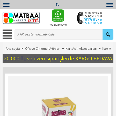
TL
+90 212 6690404
Ana sayfa
Ofis ve Ciltleme Ürünleri
Kart Askı Aksesuarları
Kart Askı İ
20.000 TL ve üzeri siparişlerde KARGO BEDAVA