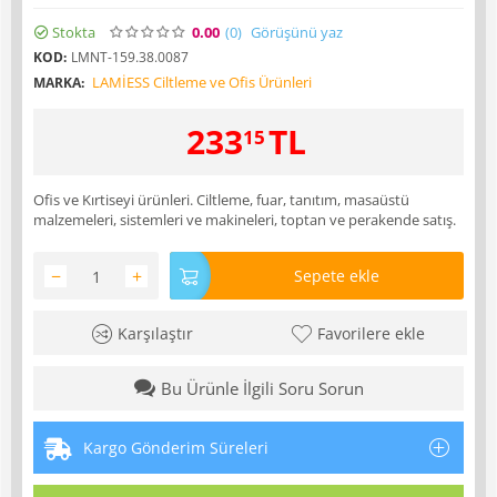
Stokta
0.00
(0
)
Görüşünü yaz
KOD:
LMNT-159.38.0087
LAMİESS Ciltleme ve Ofis Ürünleri
MARKA:
233
TL
15
Ofis ve Kırtiseyi ürünleri. Ciltleme, fuar, tanıtım, masaüstü
malzemeleri, sistemleri ve makineleri, toptan ve perakende satış.
−
+
Sepete ekle
Karşılaştır
Favorilere ekle
Bu Ürünle İlgili Soru Sorun
Kargo Gönderim Süreleri