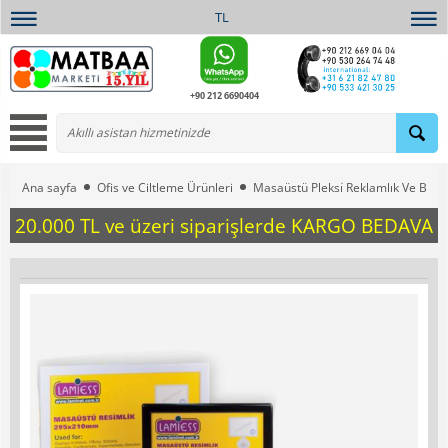
TL
+90 212 6690404
Ana sayfa
Ofis ve Ciltleme Ürünleri
Masaüstü Pleksi̇ Reklamlık Ve Broş
20.000 TL ve üzeri siparişlerde KARGO BEDAVA