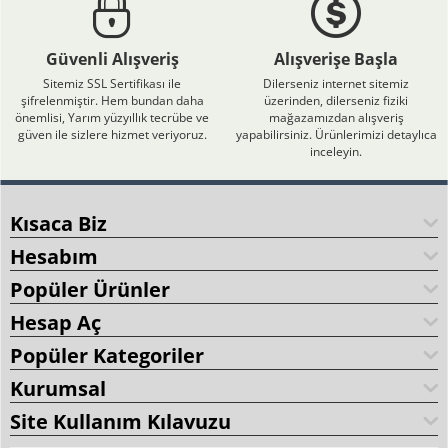
Güvenli Alışveriş
Alışverişe Başla
Sitemiz SSL Sertifikası ile
Dilerseniz internet sitemiz
şifrelenmiştir. Hem bundan daha
üzerinden, dilerseniz fiziki
önemlisi, Yarım yüzyıllık tecrübe ve
mağazamızdan alışveriş
güven ile sizlere hizmet veriyoruz.
yapabilirsiniz. Ürünlerimizi detaylıca
inceleyin.
Kısaca Biz
Hesabım
Popüler Ürünler
Hesap Aç
Popüler Kategoriler
Kurumsal
Site Kullanım Kılavuzu