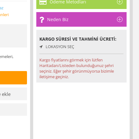
Ödeme Metodları
az
nleri
Neden Biz
KARGO SÜRESI VE TAHMINI ÜCRETI:
LOKASYON SEÇ
emeleri,
Kargo fiyatlarını görmek için lütfen
Haritadan/Listeden bulunduğunuz şehri
seçiniz. Eğer şehir görünmüyorsa bizimle
iletişime geçiniz.
e ekle