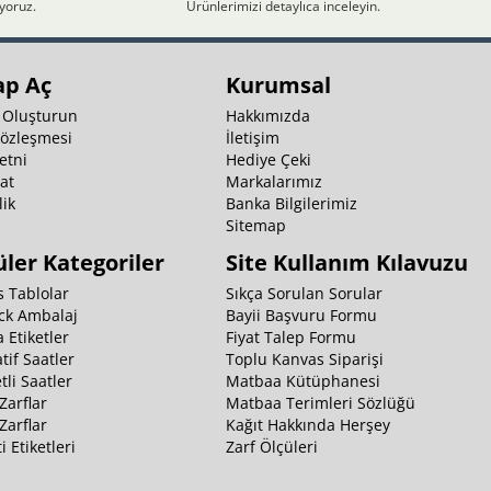
iyoruz.
Ürünlerimizi detaylıca inceleyin.
ap Aç
Kurumsal
 Oluşturun
Hakkımızda
Sözleşmesi
İletişim
etni
Hediye Çeki
at
Markalarımız
ik
Banka Bilgilerimiz
k
Sitemap
ler Kategoriler
Site Kullanım Kılavuzu
 Tablolar
Sıkça Sorulan Sorular
ck Ambalaj
Bayii Başvuru Formu
 Etiketler
Fiyat Talep Formu
tif Saatler
Toplu Kanvas Siparişi
li Saatler
Matbaa Kütüphanesi
Zarflar
Matbaa Terimleri Sözlüğü
Zarflar
Kağıt Hakkında Herşey
i Etiketleri
Zarf Ölçüleri