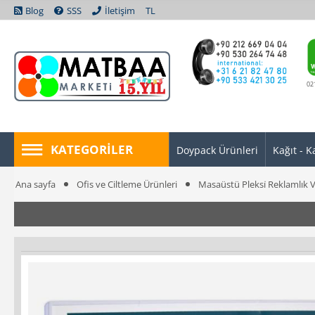
Blog
SSS
İletişim
TL
02
KATEGORILER
Doypack Ürünleri
Kağıt - K
Ana sayfa
Ofis ve Ciltleme Ürünleri
Masaüstü Pleksi̇ Reklamlık 