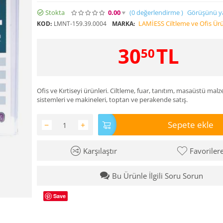
Stokta
0.00
(0
değerlendirme
)
Görüşünü y
LAMİESS Ciltleme ve Ofis Ürü
KOD:
LMNT-159.39.0004
MARKA:
30
TL
50
Ofis ve Kırtiseyi ürünleri. Ciltleme, fuar, tanıtım, masaüstü malz
sistemleri ve makineleri, toptan ve perakende satış.
Sepete ekle
−
+
Karşılaştır
Favoriler
Bu Ürünle İlgili Soru Sorun
Save