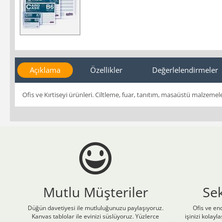
Açıklama
Özellikler
Değerlelendirmeler
Ofis ve Kırtiseyi ürünleri. Ciltleme, fuar, tanıtım, masaüstü malzemel
Mutlu Müşteriler
Se
Düğün davetiyesi ile mutluluğunuzu paylaşıyoruz.
Ofis ve end
Kanvas tablolar ile evinizi süslüyoruz. Yüzlerce
işinizi kolay