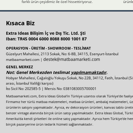
farklı ürün çeşidimiz ile özel hissettiriyoruz.
ürünle
Kısaca Biz
Extra Ideas Bilişim İç ve Dış Tic. Ltd. Şti
Iban: TR45 0004 6000 8088 8000 1001 87
OPERASYON - ÜRETİM - SHOWROOM - TESLİMAT
Güzelyurt Mahallesi, 2113 Sokak, No: 6-8B, 34115, Esenyurt-İstanbul
destek@matbaamarketi.com
matbaamarketi.com |
GENEL MERKEZ
Not: Genel Merkezden teslimat
yapılmamaktadır
.
Hobyar Mahallesi, Cağaloğlu Yokuşu Sokak, No 22B, 34112, Fatih, İstanbul
(S
arası, İstanbul Valiliği karşısı)
İto Sicil No: 202585-5 | Mersis No: 0381083005700001
Matbaamarketi.com, Extra Ideas Global'in Türkiye uzantısı olarak Türkiye'de faali
Firmamız her türlü matbaa malzemeleri, matbaa ürünleri, ambalaj malzemeleri, üzer
ürünlerin satışını yapmaktadır. Ayrıca, ev dekorasyon ürünleri, kanvas tablo üretim
benzer vintage alanında birçok ürün satışı yapılmaktadır. Extra Ideas Global, Türk
Amerika'da kendi şirketleri ile online satış yapmaktadır. Ayrıca hem Türkiye'de he
birçok pazaryerine ürün tedarik hizmeti sağlanmaktadır.