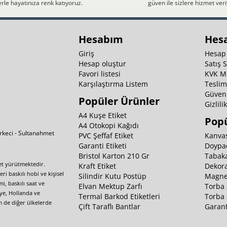
rle hayatınıza renk katıyoruz.
güven ile sizlere hizmet ver
Hesabım
Hes
Giriş
Hesap
Hesap oluştur
Satış 
Favori listesi
KVK M
Karşılaştırma Listem
Teslim
Güvenl
Popüler Ürünler
Gizlili
A4 Kuşe Etiket
Popü
A4 Otokopi Kağıdı
irkeci - Sultanahmet
PVC Şeffaf Etiket
Kanvas
Garanti Etiketi
Doypa
Bristol Karton 210 Gr
Tabaka
yet yürütmektedir.
Kraft Etiket
Dekora
i baskılı hobi ve kişisel
Silindir Kutu Postüp
Magnet
i, baskılı saat ve
Elvan Mektup Zarfı
Torba 
iye, Hollanda ve
Termal Barkod Etiketleri
Torba 
m de diğer ülkelerde
Çift Taraflı Bantlar
Garant