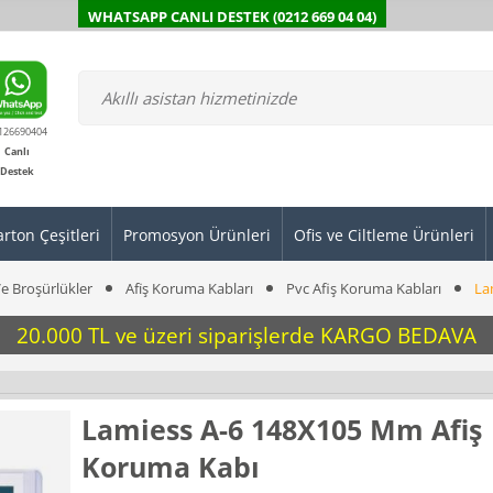
WHATSAPP CANLI DESTEK (0212 669 04 04)
126690404
Canlı
Destek
arton Çeşitleri
Promosyon Ürünleri
Ofis ve Ciltleme Ürünleri
Ve Broşürlükler
Afi̇ş Koruma Kabları
Pvc Afiş Koruma Kabları
La
20.000 TL ve üzeri siparişlerde KARGO BEDAVA
Lamiess A-6 148X105 Mm Afiş
Koruma Kabı