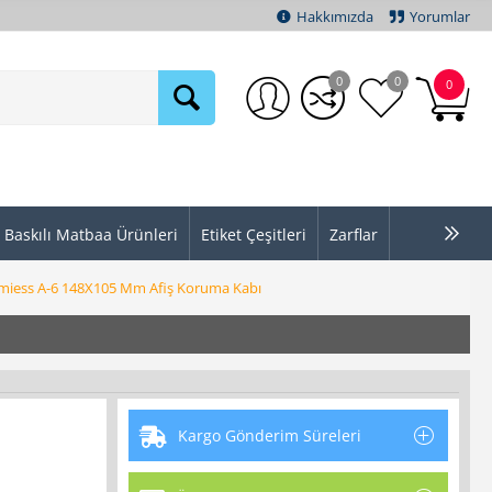
Hakkımızda
Yorumlar
0
0
0
Baskılı Matbaa Ürünleri
Etiket Çeşitleri
Zarflar
miess A-6 148X105 Mm Afiş Koruma Kabı
Kargo Gönderim Süreleri