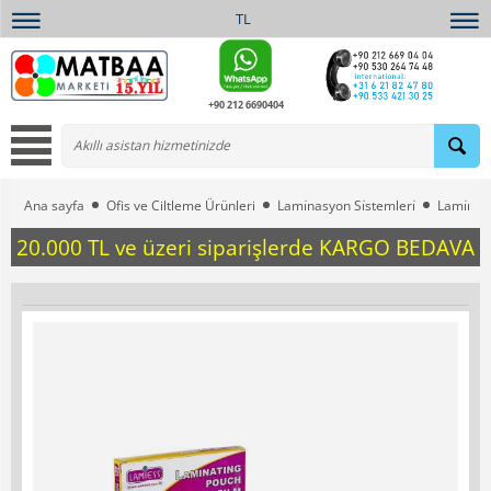
TL
+90 212 6690404
Ana sayfa
Ofis ve Ciltleme Ürünleri
Lami̇nasyon Si̇stemleri̇
Lami̇nas
20.000 TL ve üzeri siparişlerde KARGO BEDAVA