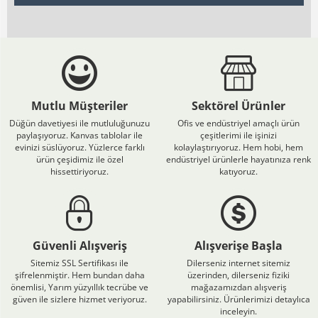
Mutlu Müşteriler
Sektörel Ürünler
Düğün davetiyesi ile mutluluğunuzu
Ofis ve endüstriyel amaçlı ürün
paylaşıyoruz. Kanvas tablolar ile
çeşitlerimi ile işinizi
evinizi süslüyoruz. Yüzlerce farklı
kolaylaştırıyoruz. Hem hobi, hem
ürün çeşidimiz ile özel
endüstriyel ürünlerle hayatınıza renk
hissettiriyoruz.
katıyoruz.
Güvenli Alışveriş
Alışverişe Başla
Sitemiz SSL Sertifikası ile
Dilerseniz internet sitemiz
şifrelenmiştir. Hem bundan daha
üzerinden, dilerseniz fiziki
önemlisi, Yarım yüzyıllık tecrübe ve
mağazamızdan alışveriş
güven ile sizlere hizmet veriyoruz.
yapabilirsiniz. Ürünlerimizi detaylıca
inceleyin.