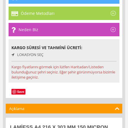
Ödeme Metodları
Neden Biz
KARGO SÜRESI VE TAHMINI ÜCRETI:
LOKASYON SEÇ
Kargo fiyatlarını görmek için lütfen Haritadan/Listeden
bulunduğunuz şehri seçiniz. Eğer şehir görünmüyorsa bizimle
iletişime geçiniz.
Save
Açıklama
LAMİESS A4 216 X 303 MM 150 MICRON