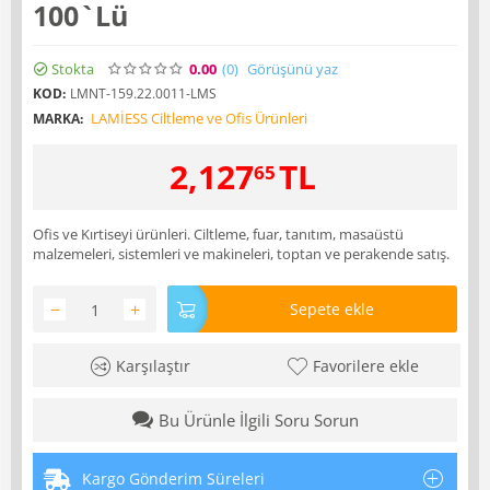
100`Lü
Stokta
0.00
(0
)
Görüşünü yaz
KOD:
LMNT-159.22.0011-LMS
LAMİESS Ciltleme ve Ofis Ürünleri
MARKA:
2,127
TL
65
Ofis ve Kırtiseyi ürünleri. Ciltleme, fuar, tanıtım, masaüstü
malzemeleri, sistemleri ve makineleri, toptan ve perakende satış.
−
+
Sepete ekle
Karşılaştır
Favorilere ekle
Bu Ürünle İlgili Soru Sorun
Kargo Gönderim Süreleri