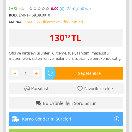
Stokta
0.00
(0
)
Görüşünü yaz
KOD:
LMNT-159.39.0010
LAMİESS Ciltleme ve Ofis Ürünleri
MARKA:
130
TL
12
Ofis ve Kırtiseyi ürünleri. Ciltleme, fuar, tanıtım, masaüstü
malzemeleri, sistemleri ve makineleri, toptan ve perakende satış.
−
+
Sepete ekle
Karşılaştır
Favorilere ekle
Bu Ürünle İlgili Soru Sorun
Kargo Gönderim Süreleri