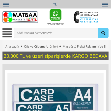
TL
+90 212 6690404
Ana sayfa
Ofis ve Ciltleme Ürünleri
Masaüstü Pleksi̇ Reklamlık Ve Broş
20.000 TL ve üzeri siparişlerde KARGO BEDAVA