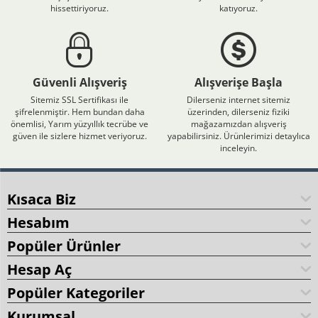
hissettiriyoruz.
katıyoruz.
Güvenli Alışveriş
Alışverişe Başla
Sitemiz SSL Sertifikası ile
Dilerseniz internet sitemiz
şifrelenmiştir. Hem bundan daha
üzerinden, dilerseniz fiziki
önemlisi, Yarım yüzyıllık tecrübe ve
mağazamızdan alışveriş
güven ile sizlere hizmet veriyoruz.
yapabilirsiniz. Ürünlerimizi detaylıca
inceleyin.
Kısaca Biz
Hesabım
Popüler Ürünler
Hesap Aç
Popüler Kategoriler
Kurumsal