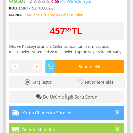
Stokta
0.00
(0
)
Görüşünü yaz
KOD:
LMNT-153.16.0002-ŞFF
LAMİESS Ciltleme ve Ofis Ürünleri
MARKA:
457
TL
39
Ofis ve Kırtiseyi ürünleri. Ciltleme, fuar, tanıtım, masaüstü
malzemeleri, sistemleri ve makineleri, toptan ve perakende satış.
−
+
Sepete ekle
Karşılaştır
Favorilere ekle
Bu Ürünle İlgili Soru Sorun
Kargo Gönderim Süreleri
Ödeme Metodları