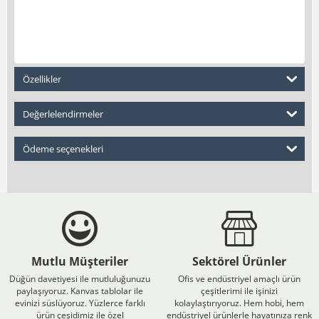
Özellikler
Değerlelendirmeler
Ödeme seçenekleri
Mutlu Müşteriler
Sektörel Ürünler
Düğün davetiyesi ile mutluluğunuzu
Ofis ve endüstriyel amaçlı ürün
paylaşıyoruz. Kanvas tablolar ile
çeşitlerimi ile işinizi
evinizi süslüyoruz. Yüzlerce farklı
kolaylaştırıyoruz. Hem hobi, hem
ürün çeşidimiz ile özel
endüstriyel ürünlerle hayatınıza renk