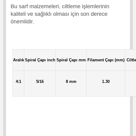
Bu sarf malzemeleri, ciltleme işlemlerinin
kaliteli ve sağlıklı olması için son derece
önemlidir.
Aralık
Spiral Çapı inch
Spiral Çapı mm
Filament Çapı (mm)
Ciltl
4:1
5/16
8 mm
1.30