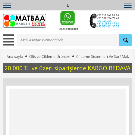
TL
+90 212 6690404
Ana sayfa
Ofis ve Ciltleme Ürünleri
Ci̇ltleme Si̇stemleri̇ Ve Sarf Malzem
20.000 TL ve üzeri siparişlerde KARGO BEDAVA