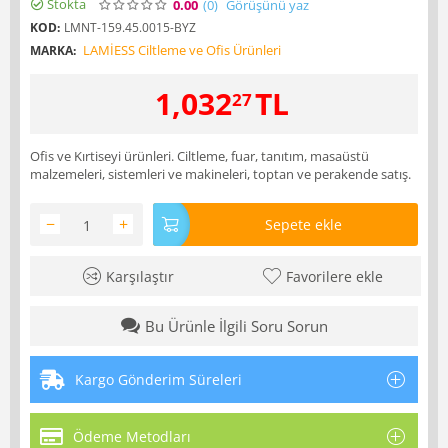
Stokta
0.00
(0
)
Görüşünü yaz
KOD:
LMNT-159.45.0015-BYZ
LAMİESS Ciltleme ve Ofis Ürünleri
MARKA:
1,032
TL
27
Ofis ve Kırtiseyi ürünleri. Ciltleme, fuar, tanıtım, masaüstü
malzemeleri, sistemleri ve makineleri, toptan ve perakende satış.
−
+
Sepete ekle
Karşılaştır
Favorilere ekle
Bu Ürünle İlgili Soru Sorun
Kargo Gönderim Süreleri
Ödeme Metodları