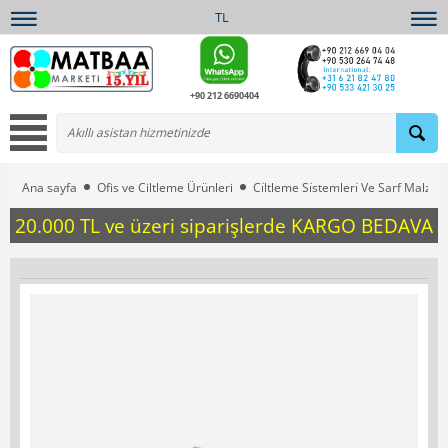
TL
+90 212 6690404
Ana sayfa
Ofis ve Ciltleme Ürünleri
Ci̇ltleme Si̇stemleri̇ Ve Sarf Malzem
20.000 TL ve üzeri siparişlerde KARGO BEDAVA