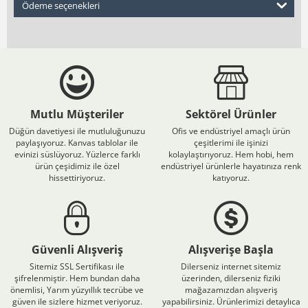
Ödeme seçenekleri
Mutlu Müşteriler
Sektörel Ürünler
Düğün davetiyesi ile mutluluğunuzu
Ofis ve endüstriyel amaçlı ürün
paylaşıyoruz. Kanvas tablolar ile
çeşitlerimi ile işinizi
evinizi süslüyoruz. Yüzlerce farklı
kolaylaştırıyoruz. Hem hobi, hem
ürün çeşidimiz ile özel
endüstriyel ürünlerle hayatınıza renk
hissettiriyoruz.
katıyoruz.
Güvenli Alışveriş
Alışverişe Başla
Sitemiz SSL Sertifikası ile
Dilerseniz internet sitemiz
şifrelenmiştir. Hem bundan daha
üzerinden, dilerseniz fiziki
önemlisi, Yarım yüzyıllık tecrübe ve
mağazamızdan alışveriş
güven ile sizlere hizmet veriyoruz.
yapabilirsiniz. Ürünlerimizi detaylıca