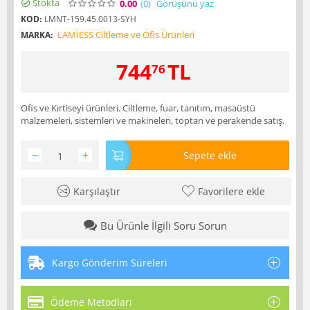
Stokta
0.00
(0
)
Görüşünü yaz
KOD:
LMNT-159.45.0013-SYH
LAMİESS Ciltleme ve Ofis Ürünleri
MARKA:
744
TL
76
Ofis ve Kırtiseyi ürünleri. Ciltleme, fuar, tanıtım, masaüstü
malzemeleri, sistemleri ve makineleri, toptan ve perakende satış.
−
+
Sepete ekle
Karşılaştır
Favorilere ekle
Bu Ürünle İlgili Soru Sorun
Kargo Gönderim Süreleri
Ödeme Metodları