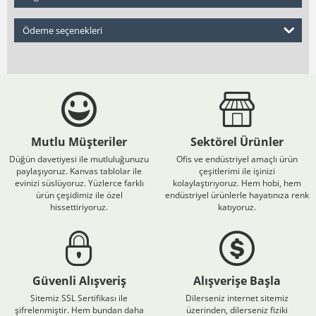
Ödeme seçenekleri
Mutlu Müşteriler
Sektörel Ürünler
Düğün davetiyesi ile mutluluğunuzu
Ofis ve endüstriyel amaçlı ürün
paylaşıyoruz. Kanvas tablolar ile
çeşitlerimi ile işinizi
evinizi süslüyoruz. Yüzlerce farklı
kolaylaştırıyoruz. Hem hobi, hem
ürün çeşidimiz ile özel
endüstriyel ürünlerle hayatınıza renk
hissettiriyoruz.
katıyoruz.
Güvenli Alışveriş
Alışverişe Başla
Sitemiz SSL Sertifikası ile
Dilerseniz internet sitemiz
şifrelenmiştir. Hem bundan daha
üzerinden, dilerseniz fiziki