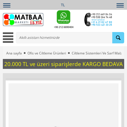
TL
+90 212 6690404
Ana sayfa
Ofis ve Ciltleme Ürünleri
Ci̇ltleme Si̇stemleri̇ Ve Sarf Malzem
20.000 TL ve üzeri siparişlerde KARGO BEDAVA