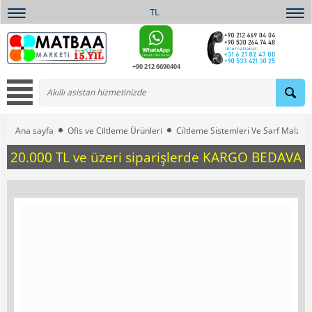
TL
+90 212 6690404
Ana sayfa
Ofis ve Ciltleme Ürünleri
Ci̇ltleme Si̇stemleri̇ Ve Sarf Malzem
20.000 TL ve üzeri siparişlerde KARGO BEDAVA