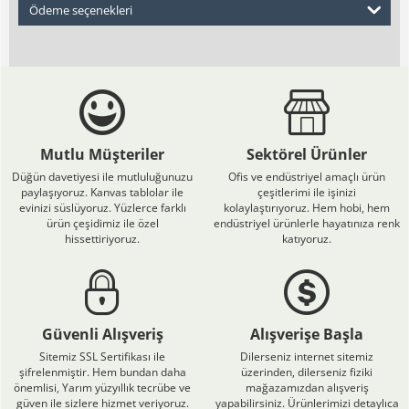
Ödeme seçenekleri
Mutlu Müşteriler
Sektörel Ürünler
Düğün davetiyesi ile mutluluğunuzu
Ofis ve endüstriyel amaçlı ürün
paylaşıyoruz. Kanvas tablolar ile
çeşitlerimi ile işinizi
evinizi süslüyoruz. Yüzlerce farklı
kolaylaştırıyoruz. Hem hobi, hem
ürün çeşidimiz ile özel
endüstriyel ürünlerle hayatınıza renk
hissettiriyoruz.
katıyoruz.
Güvenli Alışveriş
Alışverişe Başla
Sitemiz SSL Sertifikası ile
Dilerseniz internet sitemiz
şifrelenmiştir. Hem bundan daha
üzerinden, dilerseniz fiziki
önemlisi, Yarım yüzyıllık tecrübe ve
mağazamızdan alışveriş
güven ile sizlere hizmet veriyoruz.
yapabilirsiniz. Ürünlerimizi detaylıca