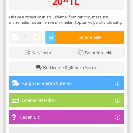
20
TL
50
Ofis ve Kırtiseyi ürünleri. Ciltleme, fuar, tanıtım, masaüstü
malzemeleri, sistemleri ve makineleri, toptan ve perakende satış.
−
+
Sepete ekle
Karşılaştır
Favorilere ekle
Bu Ürünle İlgili Soru Sorun
Kargo Gönderim Süreleri
Ödeme Metodları
Neden Biz