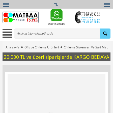
TL
+90 212 6690404
Ana sayfa
Ofis ve Ciltleme Ürünleri
Ci̇ltleme Si̇stemleri̇ Ve Sarf Malzem
20.000 TL ve üzeri siparişlerde KARGO BEDAVA