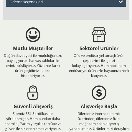
Ödeme seçenekleri
Mutlu Müşteriler
Sektörel Ürünler
Düğün davetiyesi ile mutluluğunuzu
Ofis ve endüstriyel amaçlı ürün
paylaşıyoruz. Kanvas tablolar ile
çeşitlerimi ile işinizi
evinizi süslüyoruz. Yüzlerce farklı
kolaylaştırıyoruz. Hem hobi, hem
ürün çeşidimiz ile özel
endüstriyel ürünlerle hayatınıza renk
hissettiriyoruz.
katıyoruz.
Güvenli Alışveriş
Alışverişe Başla
Sitemiz SSL Sertifikası ile
Dilerseniz internet sitemiz
şifrelenmiştir. Hem bundan daha
üzerinden, dilerseniz fiziki
önemlisi, Yarım yüzyıllık tecrübe ve
mağazamızdan alışveriş
güven ile sizlere hizmet veriyoruz.
yapabilirsiniz. Ürünlerimizi detaylıca