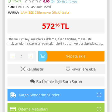
Stokta
0.00
(0
)
Görüşünü yaz
KOD:
LMNT-159.45.0005-MAVİ
LAMİESS Ciltleme ve Ofis Ürünleri
MARKA:
572
TL
16
Ofis ve Kırtiseyi ürünleri. Ciltleme, fuar, tanıtım, masaüstü
malzemeleri, sistemleri ve makineleri, toptan ve perakende satış.
−
+
Sepete ekle
Karşılaştır
Favorilere ekle
Bu Ürünle İlgili Soru Sorun
Kargo Gönderim Süreleri
Ödeme Metodları