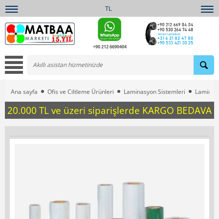
TL
+90 212 6690404
Ana sayfa
Ofis ve Ciltleme Ürünleri
Lami̇nasyon Si̇stemleri̇
Lami̇nas
20.000 TL ve üzeri siparişlerde KARGO BEDAVA