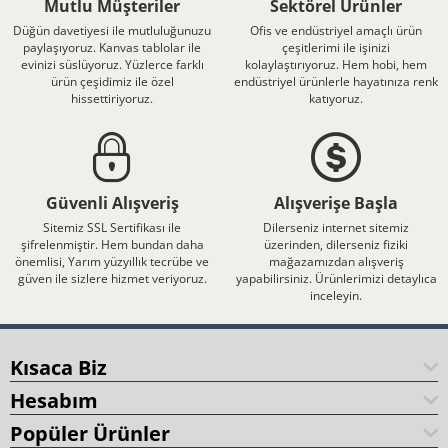
Mutlu Müşteriler
Sektörel Ürünler
Düğün davetiyesi ile mutluluğunuzu
Ofis ve endüstriyel amaçlı ürün
paylaşıyoruz. Kanvas tablolar ile
çeşitlerimi ile işinizi
evinizi süslüyoruz. Yüzlerce farklı
kolaylaştırıyoruz. Hem hobi, hem
ürün çeşidimiz ile özel
endüstriyel ürünlerle hayatınıza renk
hissettiriyoruz.
katıyoruz.
Güvenli Alışveriş
Alışverişe Başla
Sitemiz SSL Sertifikası ile
Dilerseniz internet sitemiz
şifrelenmiştir. Hem bundan daha
üzerinden, dilerseniz fiziki
önemlisi, Yarım yüzyıllık tecrübe ve
mağazamızdan alışveriş
güven ile sizlere hizmet veriyoruz.
yapabilirsiniz. Ürünlerimizi detaylıca
inceleyin.
Kısaca Biz
Hesabım
Popüler Ürünler