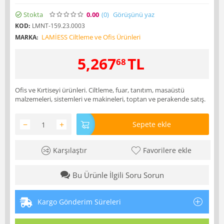
Stokta
0.00
(0
)
Görüşünü yaz
KOD:
LMNT-159.23.0003
LAMİESS Ciltleme ve Ofis Ürünleri
MARKA:
5,267
TL
68
Ofis ve Kırtiseyi ürünleri. Ciltleme, fuar, tanıtım, masaüstü
malzemeleri, sistemleri ve makineleri, toptan ve perakende satış.
−
+
Sepete ekle
Karşılaştır
Favorilere ekle
Bu Ürünle İlgili Soru Sorun
Kargo Gönderim Süreleri