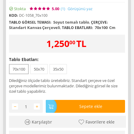
Stokta
5.00
(1
)
Görüşünü yaz
KOD:
DC-1058_70x100
Soyut temalı tablo
,
TABLO GÖRSEL TEMASI:
ÇERÇEVE:
Standart Kanvas Çerçeveli
,
70x100
Cm
TABLO EBATLARI:
1,250
TL
00
Tablo Ebatları:
70x100
50x70
35x50
Dilediğiniz ölçüde tablo üretebiliriz. Standart çerçeve ve özel
çerçeve modellerimiz bulunmaktadır. Dilediğiniz görsel ile size
özel tablo yapabiliriz.
−
+
Sepete ekle
Karşılaştır
Favorilere ekle