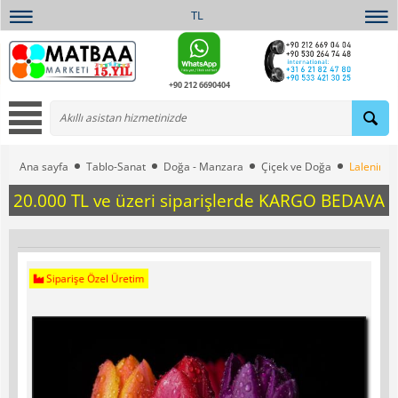
TL
+90 212 6690404
Ana sayfa
Tablo-Sanat
Doğa - Manzara
Çiçek ve Doğa
Lalenin Ü
20.000 TL ve üzeri siparişlerde KARGO BEDAVA
Siparişe Özel Üretim