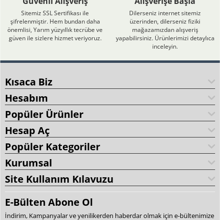
Güvenli Alışveriş
Alışverişe Başla
Sitemiz SSL Sertifikası ile
Dilerseniz internet sitemiz
şifrelenmiştir. Hem bundan daha
üzerinden, dilerseniz fiziki
önemlisi, Yarım yüzyıllık tecrübe ve
mağazamızdan alışveriş
güven ile sizlere hizmet veriyoruz.
yapabilirsiniz. Ürünlerimizi detaylıca
inceleyin.
Kısaca Biz
Hesabım
Popüler Ürünler
Hesap Aç
Popüler Kategoriler
Kurumsal
Site Kullanım Kılavuzu
E-Bülten Abone Ol
İndirim, Kampanyalar ve yenilikerden haberdar olmak için e-bültenimize