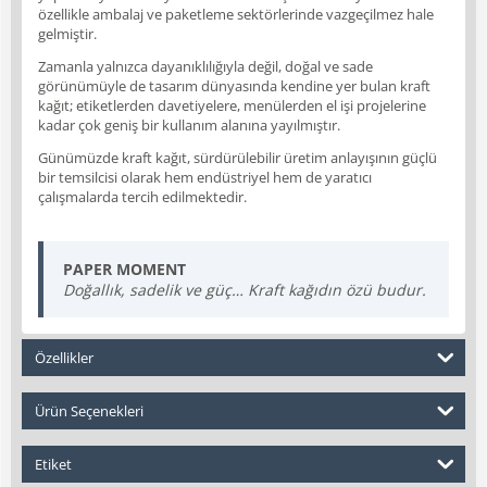
özellikle ambalaj ve paketleme sektörlerinde vazgeçilmez hale
gelmiştir.
Zamanla yalnızca dayanıklılığıyla değil, doğal ve sade
görünümüyle de tasarım dünyasında kendine yer bulan kraft
kağıt; etiketlerden davetiyelere, menülerden el işi projelerine
kadar çok geniş bir kullanım alanına yayılmıştır.
Günümüzde kraft kağıt, sürdürülebilir üretim anlayışının güçlü
bir temsilcisi olarak hem endüstriyel hem de yaratıcı
çalışmalarda tercih edilmektedir.
PAPER MOMENT
Doğallık, sadelik ve güç… Kraft kağıdın özü budur.
Özellikler
Ürün Seçenekleri
Etiket