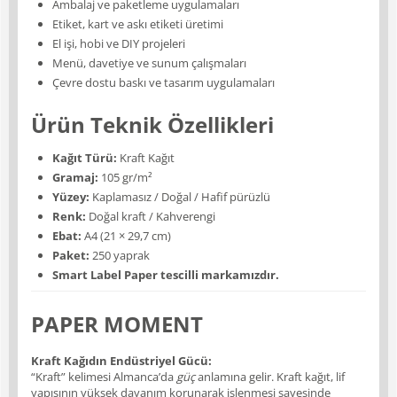
Ambalaj ve paketleme uygulamaları
Etiket, kart ve askı etiketi üretimi
El işi, hobi ve DIY projeleri
Menü, davetiye ve sunum çalışmaları
Çevre dostu baskı ve tasarım uygulamaları
Ürün Teknik Özellikleri
Kağıt Türü:
Kraft Kağıt
Gramaj:
105 gr/m²
Yüzey:
Kaplamasız / Doğal / Hafif pürüzlü
Renk:
Doğal kraft / Kahverengi
Ebat:
A4 (21 × 29,7 cm)
Paket:
250 yaprak
Smart Label Paper tescilli markamızdır.
PAPER MOMENT
Kraft Kağıdın Endüstriyel Gücü:
“Kraft” kelimesi Almanca’da
güç
anlamına gelir. Kraft kağıt, lif
yapısının yüksek dayanım korunarak işlenmesi sayesinde