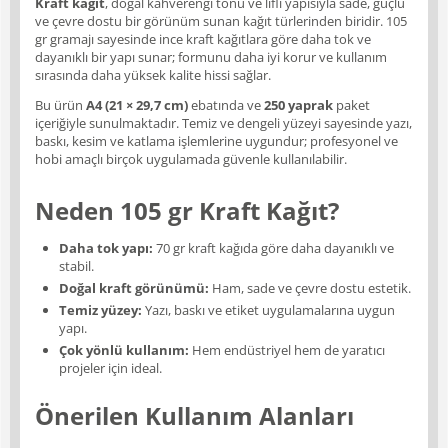
Kraft kağıt
, doğal kahverengi tonu ve lifli yapısıyla sade, güçlü
ve çevre dostu bir görünüm sunan kağıt türlerinden biridir. 105
gr gramajı sayesinde ince kraft kağıtlara göre daha tok ve
dayanıklı bir yapı sunar; formunu daha iyi korur ve kullanım
sırasında daha yüksek kalite hissi sağlar.
Bu ürün
A4 (21 × 29,7 cm)
ebatında ve
250 yaprak
paket
içeriğiyle sunulmaktadır. Temiz ve dengeli yüzeyi sayesinde yazı,
baskı, kesim ve katlama işlemlerine uygundur; profesyonel ve
hobi amaçlı birçok uygulamada güvenle kullanılabilir.
Neden 105 gr Kraft Kağıt?
Daha tok yapı:
70 gr kraft kağıda göre daha dayanıklı ve
stabil.
Doğal kraft görünümü:
Ham, sade ve çevre dostu estetik.
Temiz yüzey:
Yazı, baskı ve etiket uygulamalarına uygun
yapı.
Çok yönlü kullanım:
Hem endüstriyel hem de yaratıcı
projeler için ideal.
Önerilen Kullanım Alanları