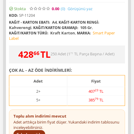
Stokta
0.00
(0
)
Görüşünü yaz
KOD:
SP-11204
A4
,
KAĞIT - KARTON EBATI:
KAĞIT-KARTON RENGI:
Kahverengi
,
105 Gr
,
KAĞIT/KARTON GRAMAJI:
Kraft Karton
,
Smart Paper
KAĞIT/KARTON TÜRÜ:
MARKA:
Label
428
TL
66
250 Adet (
1
TL
Parça Başına / Adet)
71
ÇOK AL - AZ ÖDE İNDİRİMLERİ:
Adet
Fiyat
23
2+
407
TL
79
5+
385
TL
Toplu alım indirimi mevcut
Adet arttıkça birim fiyat düşer. Yukarıdaki indirim tablosunu
inceleyebilirsiniz.