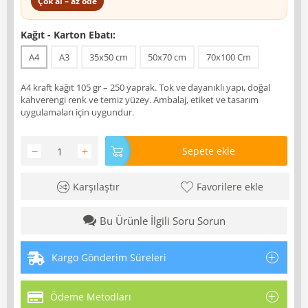
Çok al – az öde
Kağıt - Karton Ebatı:
A4
A3
35x50 cm
50x70 cm
70x100 Cm
A4 kraft kağıt 105 gr – 250 yaprak. Tok ve dayanıklı yapı, doğal
kahverengi renk ve temiz yüzey. Ambalaj, etiket ve tasarım
uygulamaları için uygundur.
−
+
Sepete ekle
Karşılaştır
Favorilere ekle
Bu Ürünle İlgili Soru Sorun
Kargo Gönderim Süreleri
Ödeme Metodları