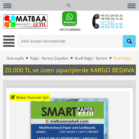
TL
+90 212 6690404
Ana sayfa
Kağıt - Karton Çeşitleri
Kraft Kağıt - Karton
Kraft Kağıt – 
20.000 TL ve üzeri siparişlerde KARGO BEDAVA
Bütün Yazıcılar İçin