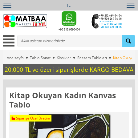
TL
+90 212 6690404
Ana sayfa
Tablo-Sanat
Klasikler
Ressam Tabloları
Kitap Okuyan 
20.000 TL ve üzeri siparişlerde KARGO BEDAVA
Kitap Okuyan Kadın Kanvas
Tablo
Siparişe Özel Üretim