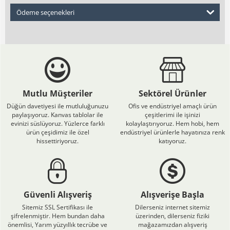
Ödeme seçenekleri
Mutlu Müşteriler
Sektörel Ürünler
Düğün davetiyesi ile mutluluğunuzu
Ofis ve endüstriyel amaçlı ürün
paylaşıyoruz. Kanvas tablolar ile
çeşitlerimi ile işinizi
evinizi süslüyoruz. Yüzlerce farklı
kolaylaştırıyoruz. Hem hobi, hem
ürün çeşidimiz ile özel
endüstriyel ürünlerle hayatınıza renk
hissettiriyoruz.
katıyoruz.
Güvenli Alışveriş
Alışverişe Başla
Sitemiz SSL Sertifikası ile
Dilerseniz internet sitemiz
şifrelenmiştir. Hem bundan daha
üzerinden, dilerseniz fiziki
önemlisi, Yarım yüzyıllık tecrübe ve
mağazamızdan alışveriş