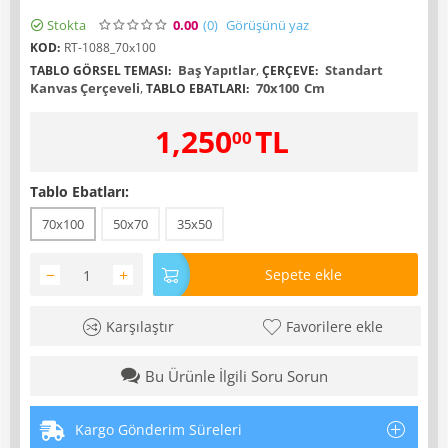
Stokta
0.00
(0
)
Görüşünü yaz
KOD:
RT-1088_70x100
Baş Yapıtlar
,
Standart
TABLO GÖRSEL TEMASI:
ÇERÇEVE:
Kanvas Çerçeveli
,
70x100
Cm
TABLO EBATLARI:
1,250
TL
00
Tablo Ebatları:
70x100
50x70
35x50
−
+
Sepete ekle
Karşılaştır
Favorilere ekle
Bu Ürünle İlgili Soru Sorun
Kargo Gönderim Süreleri