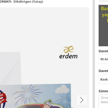
Dikdörtgen (Yatay)
ORMATI:
Bas
ya
Davet
50 A
Davet
Bask
Sünne