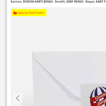
Karton
,
Renkli
,
Beyaz
,
DÜĞÜN KARTI RENGI:
ZARF RENGI:
KART F
Siparişe Özel Üretim