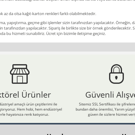
ok az da olsa kağıt-karton renkleri farklı olabilmektedir.
a, yapıştırma, geçme gibi işlemler sizin tarafınızdan yapılacaktır. Örneğin, da
in tarafınızdan yapılacaktır. Sipariş ile birlikte size bir örnek gönderilecekt
a bu hizmeti sunabiliriz. Ücret için bizimle iletişime geçiniz.
ktörel Ürünler
Güvenli Alışv
üstriyel amaçlı ürün çeşitlerimi ile
Sitemiz SSL Sertifikası ile şifrele
laştırıyoruz. Hem hobi, hem endüstriyel
bundan daha önemlisi, Yarım yüzyıll
rle hayatınıza renk katıyoruz.
güven ile sizlere hizmet ver