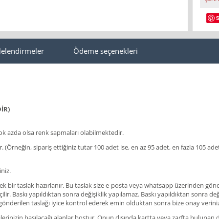
lelendirmeler
Ödeme seçenekleri
İR)
 azda olsa renk sapmaları olabilmektedir.
lir. (Örneğin, sipariş ettiğiniz tutar 100 adet ise, en az 95 adet, en fazla 105
niz.
ir taslak hazırlanır. Bu taslak size e-posta veya whatsapp üzerinden gönderil
ir. Baskı yapıldıktan sonra değişiklik yapılamaz. Baskı yapıldıktan sonra değişi
 gönderilen taslağı iyice kontrol ederek emin olduktan sonra bize onay verini
rinizin basılacağı alanlar boştur. Onun dışında kartta veya zarfta bulunan des