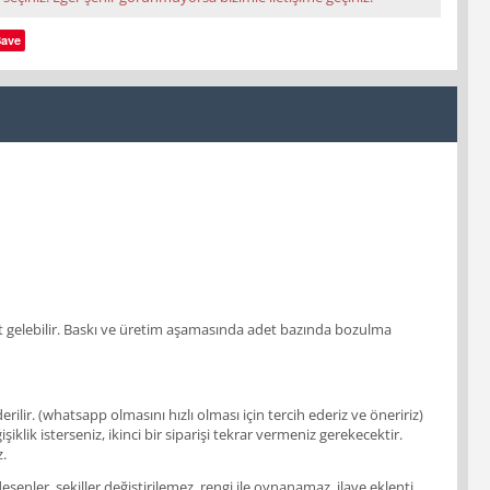
Save
 adet gelebilir. Baskı ve üretim aşamasında adet bazında bozulma
ir. (whatsapp olmasını hızlı olması için tercih ederiz ve öneririz)
klik isterseniz, ikinci bir siparişi tekrar vermeniz gerekecektir.
z.
enler, şekiller değiştirilemez, rengi ile oynanamaz, ilave eklenti