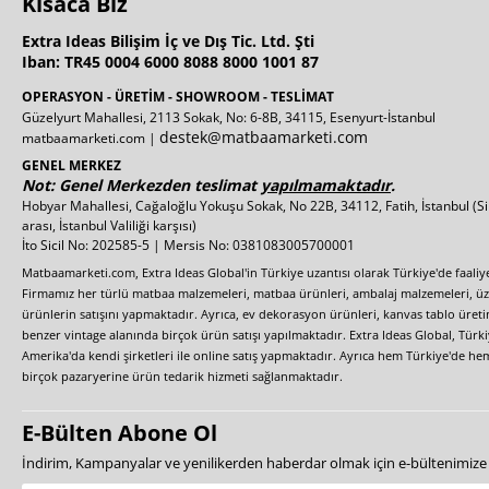
Kısaca Biz
Extra Ideas Bilişim İç ve Dış Tic. Ltd. Şti
Iban: TR45 0004 6000 8088 8000 1001 87
OPERASYON - ÜRETİM - SHOWROOM - TESLİMAT
Güzelyurt Mahallesi, 2113 Sokak, No: 6-8B, 34115, Esenyurt-İstanbul
destek@matbaamarketi.com
matbaamarketi.com |
GENEL MERKEZ
Not: Genel Merkezden teslimat
yapılmamaktadır
.
Hobyar Mahallesi, Cağaloğlu Yokuşu Sokak, No 22B, 34112, Fatih, İstanbul
(S
arası, İstanbul Valiliği karşısı)
İto Sicil No: 202585-5 | Mersis No: 0381083005700001
Matbaamarketi.com, Extra Ideas Global'in Türkiye uzantısı olarak Türkiye'de faali
Firmamız her türlü matbaa malzemeleri, matbaa ürünleri, ambalaj malzemeleri, üzer
ürünlerin satışını yapmaktadır. Ayrıca, ev dekorasyon ürünleri, kanvas tablo üretim
benzer vintage alanında birçok ürün satışı yapılmaktadır. Extra Ideas Global, Türk
Amerika'da kendi şirketleri ile online satış yapmaktadır. Ayrıca hem Türkiye'de he
birçok pazaryerine ürün tedarik hizmeti sağlanmaktadır.
E-Bülten Abone Ol
İndirim, Kampanyalar ve yenilikerden haberdar olmak için e-bültenimiz