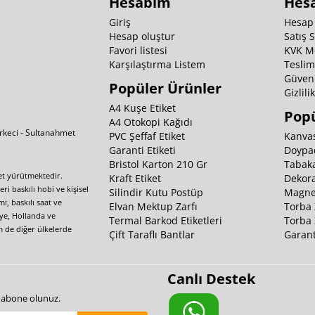
Hesabım
Hes
Giriş
Hesap
Hesap oluştur
Satış 
Favori listesi
KVK M
Karşılaştırma Listem
Teslim
Güvenl
Popüler Ürünler
Gizlili
A4 Kuşe Etiket
Popü
A4 Otokopi Kağıdı
irkeci - Sultanahmet
PVC Şeffaf Etiket
Kanvas
Garanti Etiketi
Doypa
Bristol Karton 210 Gr
Tabaka
yet yürütmektedir.
Kraft Etiket
Dekora
i baskılı hobi ve kişisel
Silindir Kutu Postüp
Magnet
i, baskılı saat ve
Elvan Mektup Zarfı
Torba 
iye, Hollanda ve
Termal Barkod Etiketleri
Torba 
m de diğer ülkelerde
Çift Taraflı Bantlar
Garant
Canlı Destek
e abone olunuz.