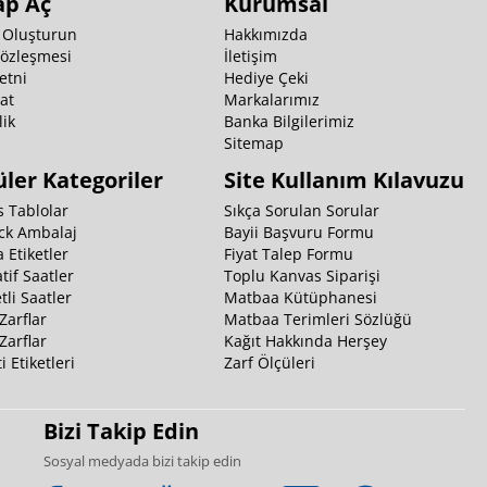
ap Aç
Kurumsal
 Oluşturun
Hakkımızda
Sözleşmesi
İletişim
etni
Hediye Çeki
at
Markalarımız
ik
Banka Bilgilerimiz
k
Sitemap
ler Kategoriler
Site Kullanım Kılavuzu
 Tablolar
Sıkça Sorulan Sorular
ck Ambalaj
Bayii Başvuru Formu
 Etiketler
Fiyat Talep Formu
tif Saatler
Toplu Kanvas Siparişi
li Saatler
Matbaa Kütüphanesi
Zarflar
Matbaa Terimleri Sözlüğü
Zarflar
Kağıt Hakkında Herşey
i Etiketleri
Zarf Ölçüleri
Bizi Takip Edin
Sosyal medyada bizi takip edin