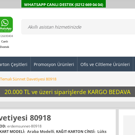
WHATSAPP CANLI DESTEK (0212 669 04 04)
126690404
Canlı
Destek
arton Çeşitleri
Promosyon Ürünleri
Ofis ve Ciltleme Ürünleri
 Temalı Sünnet Davetiyesi 80918
20.000 TL ve üzeri siparişlerde KARGO BEDAVA
etiyesi 80918
OD:
erdemsunnet-80918
Araba Modelli
,
Lüks
KART MODELI:
KAĞIT-KARTON CINSI: