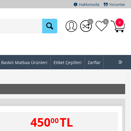
Hakkımızda
Yorumlar
0
0
0
Baskılı Matbaa Ürünleri
Etiket Çeşitleri
Zarflar
450
TL
00