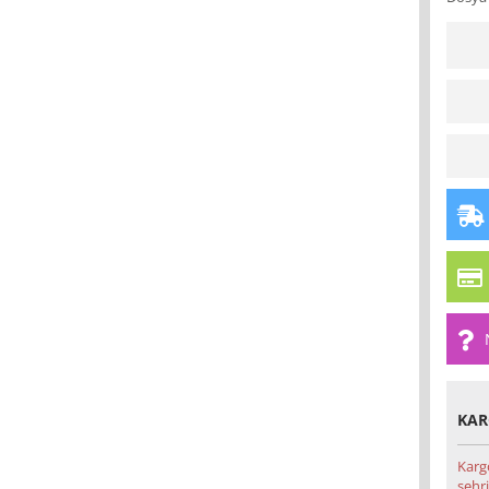
KAR
Karg
şehri