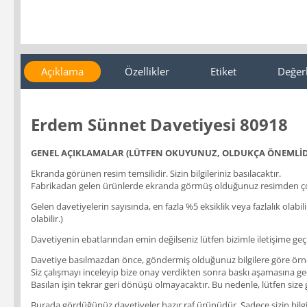
Açıklama
Özellikler
Etiket
Değer
Erdem Sünnet Davetiyesi 80918
GENEL AÇIKLAMALAR (LÜTFEN OKUYUNUZ, OLDUKÇA ÖNEMLİD
Ekranda görünen resim temsilidir. Sizin bilgileriniz basılacaktır.
Fabrikadan gelen ürünlerde ekranda görmüş olduğunuz resimden çok
Gelen davetiyelerin sayısında, en fazla %5 eksiklik veya fazlalık olabi
olabilir.)
Davetiyenin ebatlarından emin değilseniz lütfen bizimle iletişime geçi
Davetiye basılmazdan önce, göndermiş olduğunuz bilgilere göre örnek b
Siz çalışmayı inceleyip bize onay verdikten sonra baskı aşamasına geçil
Basılan işin tekrar geri dönüşü olmayacaktır. Bu nedenle, lütfen size
Burada gördüğünüz davetiyeler hazır raf ürünüdür. Sadece sizin bilgile