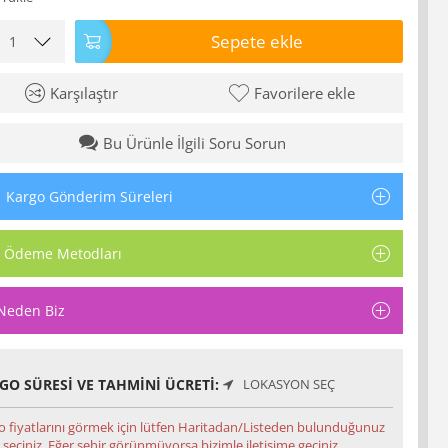
Sepete ekle
Karşılaştır
Favorilere ekle
Bu Ürünle İlgili Soru Sorun
Kargo Gönderim Süreleri
Ödeme Metodları
Neden Biz
GO SÜRESI VE TAHMINI ÜCRETI:
LOKASYON SEÇ
o fiyatlarını görmek için lütfen Haritadan/Listeden bulunduğunuz
 seçiniz. Eğer şehir görünmüyorsa bizimle iletişime geçiniz.