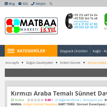
Blog
SSS
İletişim
TL
02
KATEGORILER
Doypack Ürünleri
Kağıt - K
Ana sayfa
Düğün Davetiyeleri
Erdem Sünnet
Kırmızı Araba
Kırmızı Araba Temalı Sünnet Dav
Stokta
0.00
(0
değerlendirme
)
Görüşünü yaz
K
Erdem Sünnet Davetiye
,
Sünnet Davetiyesi
,
MARKA:
KART TÜRÜ: