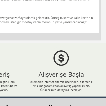
vetiye ve zarf ayrı olarak gelecektir. Örneğin, sert ve kalın kartonlu
ir. Sormak istediğiniz detay varsa memnuniyetle yardımcı olacağız.
eriş
Alışverişe Başla
nmiştir. Hem
Dilerseniz internet sitemiz üzerinden, dilerseniz
ık tecrübe ve
fiziki mağazamızdan alışveriş yapabilirsiniz.
iyoruz.
Ürünlerimizi detaylıca inceleyin.