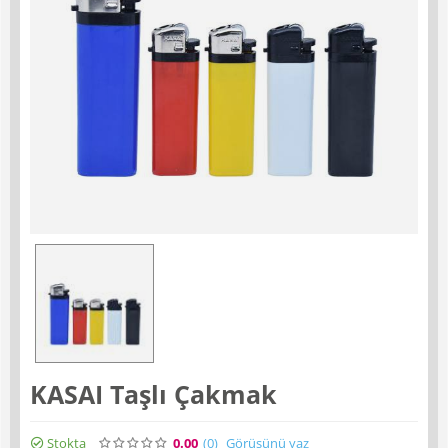
KASAI Taşlı Çakmak
Stokta
0.00
(0
)
Görüşünü yaz