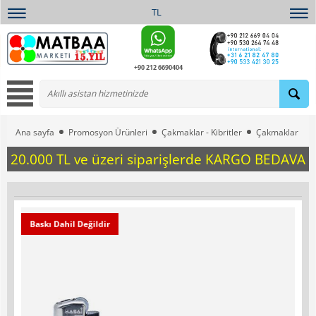
TL
+90 212 6690404
Ana sayfa
Promosyon Ürünleri
Çakmaklar - Kibritler
Çakmaklar
20.000 TL ve üzeri siparişlerde KARGO BEDAVA
Baskı Dahil Değildir