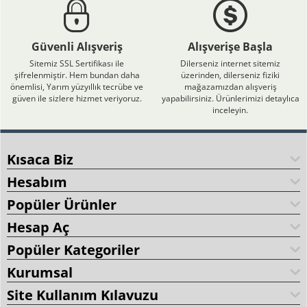
Güvenli Alışveriş
Alışverişe Başla
Sitemiz SSL Sertifikası ile
Dilerseniz internet sitemiz
şifrelenmiştir. Hem bundan daha
üzerinden, dilerseniz fiziki
önemlisi, Yarım yüzyıllık tecrübe ve
mağazamızdan alışveriş
güven ile sizlere hizmet veriyoruz.
yapabilirsiniz. Ürünlerimizi detaylıca
inceleyin.
Kısaca Biz
Hesabım
Popüler Ürünler
Hesap Aç
Popüler Kategoriler
Kurumsal
Site Kullanım Kılavuzu