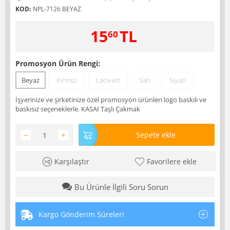
KOD:
NPL-7126 BEYAZ
15
TL
60
Promosyon Ürün Rengi:
Beyaz
Kırmızı
Lacivert
Sarı
Siyah
İşyerinize ve şirketinize özel promosyon ürünleri logo baskılı ve
baskısız seçeneklerle. KASAI Taşlı Çakmak
−
+
Sepete ekle
Karşılaştır
Favorilere ekle
Bu Ürünle İlgili Soru Sorun
Kargo Gönderim Süreleri