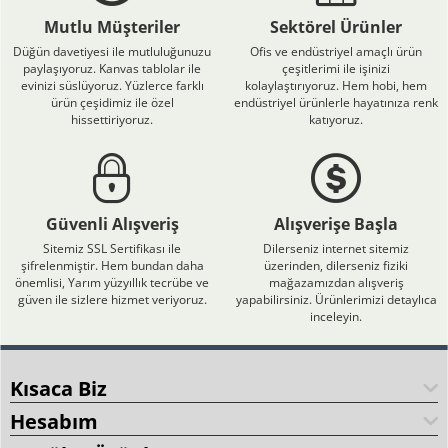
Mutlu Müşteriler
Sektörel Ürünler
Düğün davetiyesi ile mutluluğunuzu
Ofis ve endüstriyel amaçlı ürün
paylaşıyoruz. Kanvas tablolar ile
çeşitlerimi ile işinizi
evinizi süslüyoruz. Yüzlerce farklı
kolaylaştırıyoruz. Hem hobi, hem
ürün çeşidimiz ile özel
endüstriyel ürünlerle hayatınıza renk
hissettiriyoruz.
katıyoruz.
Güvenli Alışveriş
Alışverişe Başla
Sitemiz SSL Sertifikası ile
Dilerseniz internet sitemiz
şifrelenmiştir. Hem bundan daha
üzerinden, dilerseniz fiziki
önemlisi, Yarım yüzyıllık tecrübe ve
mağazamızdan alışveriş
güven ile sizlere hizmet veriyoruz.
yapabilirsiniz. Ürünlerimizi detaylıca
inceleyin.
Kısaca Biz
Hesabım