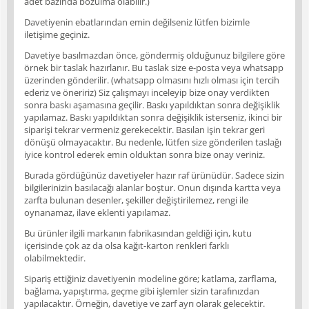
adet bazında bozulma olabilir.)
Davetiyenin ebatlarından emin değilseniz lütfen bizimle
iletişime geçiniz.
Davetiye basılmazdan önce, göndermiş olduğunuz bilgilere göre
örnek bir taslak hazırlanır. Bu taslak size e-posta veya whatsapp
üzerinden gönderilir. (whatsapp olmasını hızlı olması için tercih
ederiz ve öneririz) Siz çalışmayı inceleyip bize onay verdikten
sonra baskı aşamasına geçilir. Baskı yapıldıktan sonra değişiklik
yapılamaz. Baskı yapıldıktan sonra değişiklik isterseniz, ikinci bir
siparişi tekrar vermeniz gerekecektir. Basılan işin tekrar geri
dönüşü olmayacaktır. Bu nedenle, lütfen size gönderilen taslağı
iyice kontrol ederek emin olduktan sonra bize onay veriniz.
Burada gördüğünüz davetiyeler hazır raf ürünüdür. Sadece sizin
bilgilerinizin basılacağı alanlar boştur. Onun dışında kartta veya
zarfta bulunan desenler, şekiller değiştirilemez, rengi ile
oynanamaz, ilave eklenti yapılamaz.
Bu ürünler ilgili markanın fabrikasından geldiği için, kutu
içerisinde çok az da olsa kağıt-karton renkleri farklı
olabilmektedir.
Sipariş ettiğiniz davetiyenin modeline göre; katlama, zarflama,
bağlama, yapıştırma, geçme gibi işlemler sizin tarafınızdan
yapılacaktır. Örneğin, davetiye ve zarf ayrı olarak gelecektir.