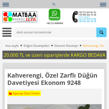
TL
+90 212 6690404
Ana sayfa
Düğün Davetiyeleri
Ekonom Davetiye
Kahverengi, Özel Z
20.000 TL ve üzeri siparişlerde KARGO BEDAVA
Kahverengi, Özel Zarflı Düğün
Davetiyesi Ekonom 9248
Siparişe Özel Üretim