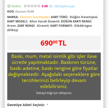
Stokta
0.00
(0
)
Görüşünü yaz
KOD:
Ekonom-9248
Ekonom Davetiyeleri
,
Düğün Davetiyesi
,
MARKA:
KART TÜRÜ:
Altın Varak Desenli
,
KART MODELI:
DÜĞÜN KARTI RENGI:
Krem
,
Kiremit
,
Dikdörtgen
ZARF RENGI:
KART FORMATI:
(Dikey)
690
TL
00
Baskı, mum, metal isimlik gibi işler ilave
ücretle yapılmaktadır. Baskının türüne,
baskı adetine, baskı rengine göre fiyatlar
değişmektedir. Aşağıdaki seçeneklere göre
tercihlerinizi belirleyip devam
edebilirsiniz.
Detaylı bilgi için tıklayınız.
Davetiye Adeti Seçiniz: