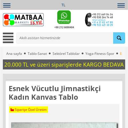
TL
+90 212 6690404
Ana sayfa
Tablo-Sanat
Sektörel Tablolar
Yoga-Fitness-Spor
Esne
20.000 TL ve üzeri siparişlerde KARGO BEDAVA
Esnek Vücutlu Jimnastikçi
Kadın Kanvas Tablo
Siparişe Özel Üretim