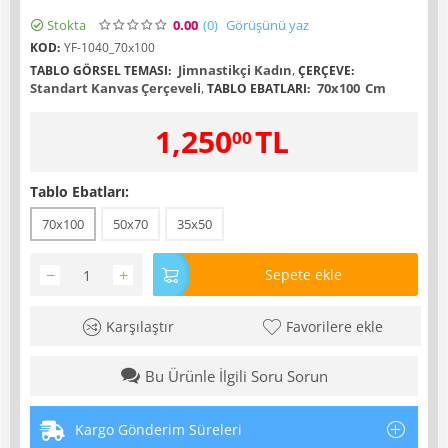
Stokta
0.00
(0
)
Görüşünü yaz
KOD:
YF-1040_70x100
Jimnastikçi Kadın
,
TABLO GÖRSEL TEMASI:
ÇERÇEVE:
Standart Kanvas Çerçeveli
,
70x100
Cm
TABLO EBATLARI:
1,250
TL
00
Tablo Ebatları:
70x100
50x70
35x50
−
+
Sepete ekle
Karşılaştır
Favorilere ekle
Bu Ürünle İlgili Soru Sorun
Kargo Gönderim Süreleri