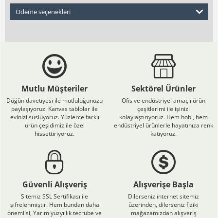
Ödeme seçenekleri
Mutlu Müşteriler
Sektörel Ürünler
Düğün davetiyesi ile mutluluğunuzu
Ofis ve endüstriyel amaçlı ürün
paylaşıyoruz. Kanvas tablolar ile
çeşitlerimi ile işinizi
evinizi süslüyoruz. Yüzlerce farklı
kolaylaştırıyoruz. Hem hobi, hem
ürün çeşidimiz ile özel
endüstriyel ürünlerle hayatınıza renk
hissettiriyoruz.
katıyoruz.
Güvenli Alışveriş
Alışverişe Başla
Sitemiz SSL Sertifikası ile
Dilerseniz internet sitemiz
şifrelenmiştir. Hem bundan daha
üzerinden, dilerseniz fiziki
önemlisi, Yarım yüzyıllık tecrübe ve
mağazamızdan alışveriş