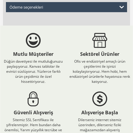
Ödeme seçenekleri
Mutlu Müşteriler
Sektörel Ürünler
Düğün davetiyesi ile mutluluğunuzu
Ofis ve endüstriyel amaçlı ürün
paylaşıyoruz. Kanvas tablolar ile
çeşitlerimi ile işinizi
evinizi süslüyoruz. Yüzlerce farklı
kolaylaştırıyoruz. Hem hobi, hem
ürün çeşidimiz ile özel
endüstriyel ürünlerle hayatınıza renk
hissettiriyoruz.
katıyoruz.
Güvenli Alışveriş
Alışverişe Başla
Sitemiz SSL Sertifikası ile
Dilerseniz internet sitemiz
şifrelenmiştir. Hem bundan daha
üzerinden, dilerseniz fiziki
önemlisi, Yarım yüzyıllık tecrübe ve
mağazamızdan alışveriş