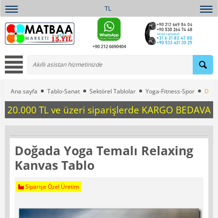
TL
+90 212 6690404
Ana sayfa
Tablo-Sanat
Sektörel Tablolar
Yoga-Fitness-Spor
Doğa
20.000 TL ve üzeri siparişlerde KARGO BEDAVA
Doğada Yoga Temalı Relaxing
Kanvas Tablo
Siparişe Özel Üretim