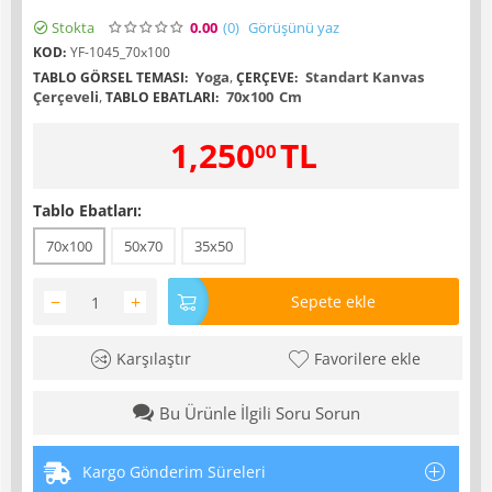
Stokta
0.00
(0
)
Görüşünü yaz
KOD:
YF-1045_70x100
Yoga
,
Standart Kanvas
TABLO GÖRSEL TEMASI:
ÇERÇEVE:
Çerçeveli
,
70x100
Cm
TABLO EBATLARI:
1,250
TL
00
Tablo Ebatları:
70x100
50x70
35x50
−
+
Sepete ekle
Karşılaştır
Favorilere ekle
Bu Ürünle İlgili Soru Sorun
Kargo Gönderim Süreleri