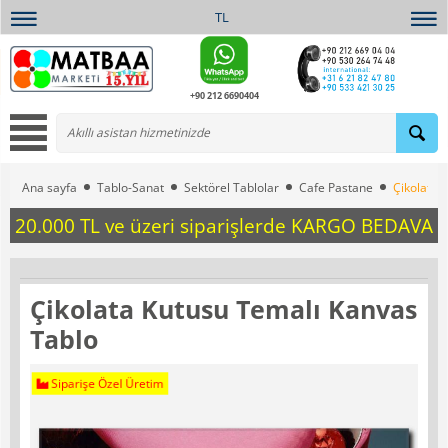
TL
+90 212 6690404
Ana sayfa
Tablo-Sanat
Sektörel Tablolar
Cafe Pastane
Çikolata 
20.000 TL ve üzeri siparişlerde KARGO BEDAVA
Çikolata Kutusu Temalı Kanvas
Tablo
Siparişe Özel Üretim