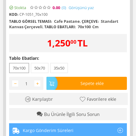
Stokta
0.00
(0
)
Görüşünü yaz
KOD:
CP-1051_70x100
Cafe Pastane
,
Standart
TABLO GÖRSEL TEMASI:
ÇERÇEVE:
Kanvas Çerçeveli
,
70x100
Cm
TABLO EBATLARI:
1,250
TL
00
Tablo Ebatları:
70x100
50x70
35x50
−
+
Sepete ekle
Karşılaştır
Favorilere ekle
Bu Ürünle İlgili Soru Sorun
Kargo Gönderim Süreleri