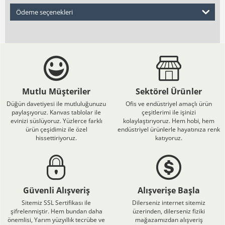
Ödeme seçenekleri
Mutlu Müşteriler
Sektörel Ürünler
Düğün davetiyesi ile mutluluğunuzu
Ofis ve endüstriyel amaçlı ürün
paylaşıyoruz. Kanvas tablolar ile
çeşitlerimi ile işinizi
evinizi süslüyoruz. Yüzlerce farklı
kolaylaştırıyoruz. Hem hobi, hem
ürün çeşidimiz ile özel
endüstriyel ürünlerle hayatınıza renk
hissettiriyoruz.
katıyoruz.
Güvenli Alışveriş
Alışverişe Başla
Sitemiz SSL Sertifikası ile
Dilerseniz internet sitemiz
şifrelenmiştir. Hem bundan daha
üzerinden, dilerseniz fiziki
önemlisi, Yarım yüzyıllık tecrübe ve
mağazamızdan alışveriş