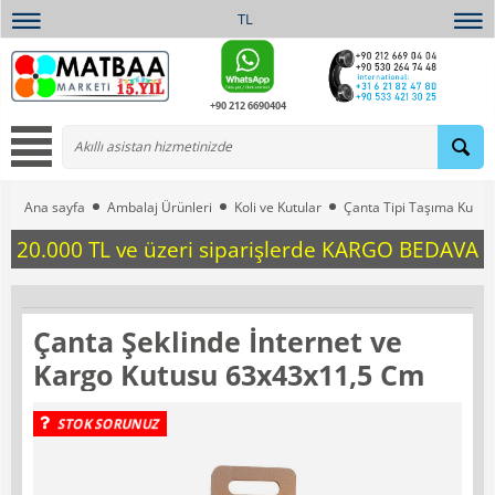
TL
+90 212 6690404
Ana sayfa
Ambalaj Ürünleri
Koli ve Kutular
Çanta Tipi Taşıma Kutula
20.000 TL ve üzeri siparişlerde KARGO BEDAVA
Çanta Şeklinde İnternet ve
Kargo Kutusu 63x43x11,5 Cm
STOK SORUNUZ