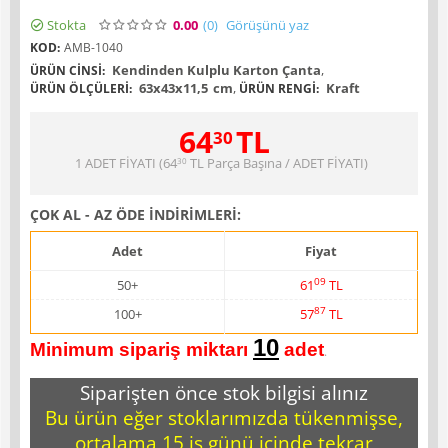
Stokta
0.00
(0
)
Görüşünü yaz
KOD:
AMB-1040
Kendinden Kulplu Karton Çanta
,
ÜRÜN CINSI:
63x43x11,5
cm
,
Kraft
ÜRÜN ÖLÇÜLERI:
ÜRÜN RENGI:
64
TL
30
1 ADET FİYATI (
64
TL
Parça Başına / ADET FİYATI)
30
ÇOK AL - AZ ÖDE İNDİRİMLERİ:
Adet
Fiyat
09
50+
61
TL
87
100+
57
TL
10
Minimum sipariş miktarı
adet
.
Siparişten önce stok bilgisi alınız
Bu ürün eğer stoklarımızda tükenmişse,
ortalama 15 iş günü içinde tekrar