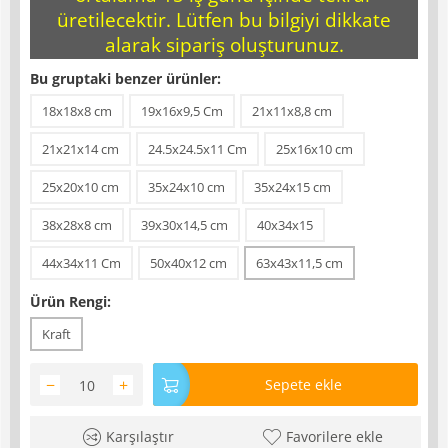
üretilecektir. Lütfen bu bilgiyi dikkate
alarak sipariş oluşturunuz.
Bu gruptaki benzer ürünler:
18x18x8 cm
19x16x9,5 Cm
21x11x8,8 cm
21x21x14 cm
24.5x24.5x11 Cm
25x16x10 cm
25x20x10 cm
35x24x10 cm
35x24x15 cm
38x28x8 cm
39x30x14,5 cm
40x34x15
44x34x11 Cm
50x40x12 cm
63x43x11,5 cm
Ürün Rengi:
Kraft
−
+
Sepete ekle
Karşılaştır
Favorilere ekle