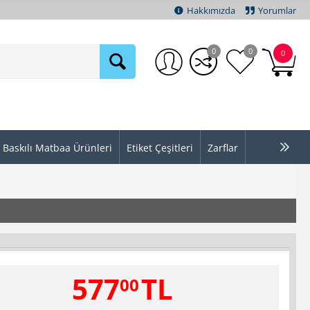
Hakkımızda
Yorumlar
0
0
0
Baskılı Matbaa Ürünleri
Etiket Çeşitleri
Zarflar
577
TL
00