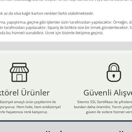
ok az da olsa kağıt-karton renkleri farklı olabilmektedir.
a, yapıştırma, geçme gibi işlemler sizin tarafınızdan yapılacaktır. Örneğin, da
in tarafınızdan yapılacaktır. Sipariş ile birlikte size bir örnek gönderilecekt
a bu hizmeti sunabiliriz. Ücret için bizimle iletişime geçiniz.
ktörel Ürünler
Güvenli Alışv
üstriyel amaçlı ürün çeşitlerimi ile
Sitemiz SSL Sertifikası ile şifrele
laştırıyoruz. Hem hobi, hem endüstriyel
bundan daha önemlisi, Yarım yüzyıll
rle hayatınıza renk katıyoruz.
güven ile sizlere hizmet ver