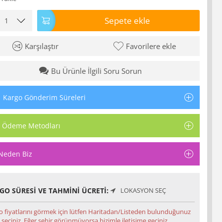
Sepete ekle
Karşılaştır
Favorilere ekle
Bu Ürünle İlgili Soru Sorun
Kargo Gönderim Süreleri
Ödeme Metodları
Neden Biz
GO SÜRESI VE TAHMINI ÜCRETI:
LOKASYON SEÇ
o fiyatlarını görmek için lütfen Haritadan/Listeden bulunduğunuz
 seçiniz. Eğer şehir görünmüyorsa bizimle iletişime geçiniz.