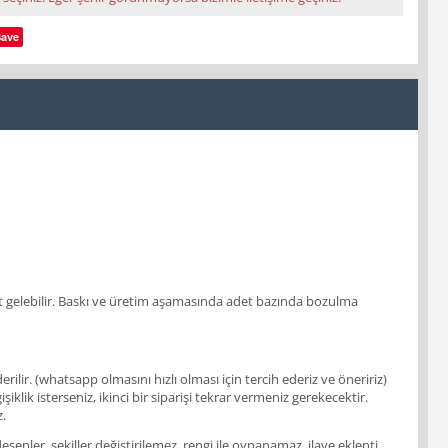
Save
 adet gelebilir. Baskı ve üretim aşamasında adet bazında bozulma
ir. (whatsapp olmasını hızlı olması için tercih ederiz ve öneririz)
klik isterseniz, ikinci bir siparişi tekrar vermeniz gerekecektir.
z.
enler, şekiller değiştirilemez, rengi ile oynanamaz, ilave eklenti