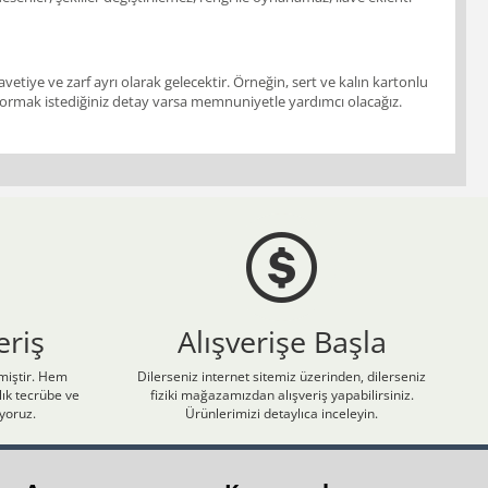
vetiye ve zarf ayrı olarak gelecektir. Örneğin, sert ve kalın kartonlu
ir. Sormak istediğiniz detay varsa memnuniyetle yardımcı olacağız.
eriş
Alışverişe Başla
nmiştir. Hem
Dilerseniz internet sitemiz üzerinden, dilerseniz
ık tecrübe ve
fiziki mağazamızdan alışveriş yapabilirsiniz.
iyoruz.
Ürünlerimizi detaylıca inceleyin.