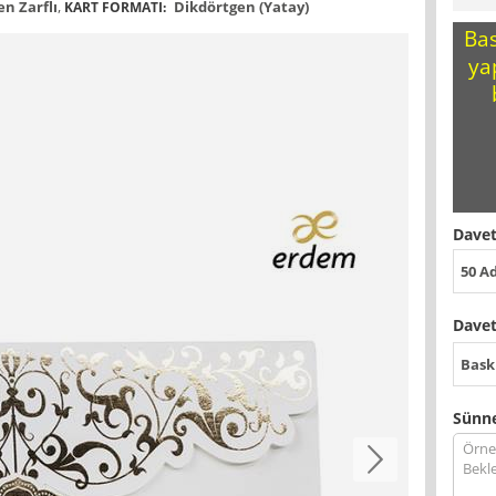
n Zarflı
,
Dikdörtgen (Yatay)
KART FORMATI:
Bas
ya
Davet
50 A
Davet
Bask
Sünne