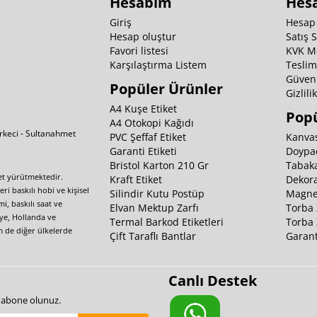
Hesabım
Hes
Giriş
Hesap
Hesap oluştur
Satış 
Favori listesi
KVK M
Karşılaştırma Listem
Teslim
Güvenl
Popüler Ürünler
Gizlili
A4 Kuşe Etiket
Popü
A4 Otokopi Kağıdı
irkeci - Sultanahmet
PVC Şeffaf Etiket
Kanvas
Garanti Etiketi
Doypa
Bristol Karton 210 Gr
Tabaka
yet yürütmektedir.
Kraft Etiket
Dekora
i baskılı hobi ve kişisel
Silindir Kutu Postüp
Magnet
i, baskılı saat ve
Elvan Mektup Zarfı
Torba 
iye, Hollanda ve
Termal Barkod Etiketleri
Torba 
m de diğer ülkelerde
Çift Taraflı Bantlar
Garant
Canlı Destek
e abone olunuz.