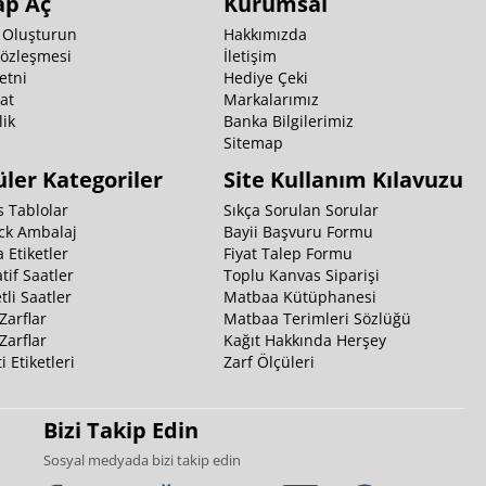
ap Aç
Kurumsal
 Oluşturun
Hakkımızda
Sözleşmesi
İletişim
etni
Hediye Çeki
at
Markalarımız
ik
Banka Bilgilerimiz
k
Sitemap
ler Kategoriler
Site Kullanım Kılavuzu
 Tablolar
Sıkça Sorulan Sorular
ck Ambalaj
Bayii Başvuru Formu
 Etiketler
Fiyat Talep Formu
tif Saatler
Toplu Kanvas Siparişi
li Saatler
Matbaa Kütüphanesi
Zarflar
Matbaa Terimleri Sözlüğü
Zarflar
Kağıt Hakkında Herşey
i Etiketleri
Zarf Ölçüleri
Bizi Takip Edin
Sosyal medyada bizi takip edin