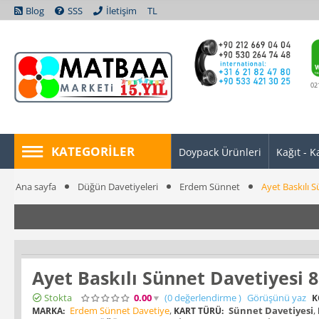
Blog
SSS
İletişim
TL
02
KATEGORILER
Doypack Ürünleri
Kağıt - K
Ana sayfa
Düğün Davetiyeleri
Erdem Sünnet
Ayet Baskılı 
Ayet Baskılı Sünnet Davetiyesi 
Stokta
0.00
(0
değerlendirme
)
Görüşünü yaz
K
Erdem Sünnet Davetiye
,
Sünnet Davetiyesi
,
MARKA:
KART TÜRÜ: