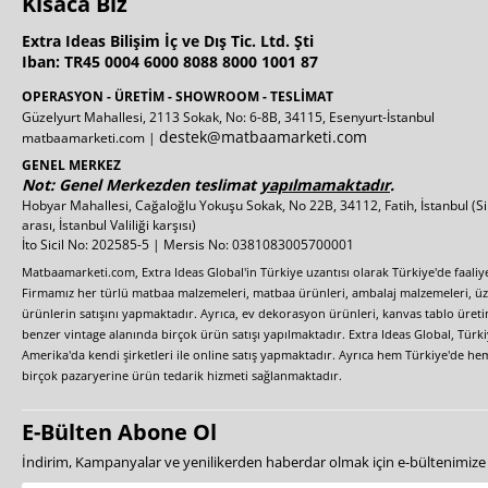
Kısaca Biz
Extra Ideas Bilişim İç ve Dış Tic. Ltd. Şti
Iban: TR45 0004 6000 8088 8000 1001 87
OPERASYON - ÜRETİM - SHOWROOM - TESLİMAT
Güzelyurt Mahallesi, 2113 Sokak, No: 6-8B, 34115, Esenyurt-İstanbul
destek@matbaamarketi.com
matbaamarketi.com |
GENEL MERKEZ
Not: Genel Merkezden teslimat
yapılmamaktadır
.
Hobyar Mahallesi, Cağaloğlu Yokuşu Sokak, No 22B, 34112, Fatih, İstanbul
(S
arası, İstanbul Valiliği karşısı)
İto Sicil No: 202585-5 | Mersis No: 0381083005700001
Matbaamarketi.com, Extra Ideas Global'in Türkiye uzantısı olarak Türkiye'de faali
Firmamız her türlü matbaa malzemeleri, matbaa ürünleri, ambalaj malzemeleri, üzer
ürünlerin satışını yapmaktadır. Ayrıca, ev dekorasyon ürünleri, kanvas tablo üretim
benzer vintage alanında birçok ürün satışı yapılmaktadır. Extra Ideas Global, Türk
Amerika'da kendi şirketleri ile online satış yapmaktadır. Ayrıca hem Türkiye'de he
birçok pazaryerine ürün tedarik hizmeti sağlanmaktadır.
E-Bülten Abone Ol
İndirim, Kampanyalar ve yenilikerden haberdar olmak için e-bültenimiz