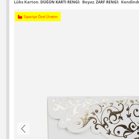
Lüks Karton
,
Beyaz
,
Kendinde
DÜĞÜN KARTI RENGI:
ZARF RENGI:
Siparişe Özel Üretim