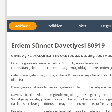
Açıklama
Özellikler
Etiket
Değer
Erdem Sünnet Davetiyesi 80919
GENEL AÇIKLAMALAR (LÜTFEN OKUYUNUZ, OLDUKÇA ÖNEMLİD
Ekranda görünen resim temsilidir. Sizin bilgileriniz basılacaktır.
Fabrikadan gelen ürünlerde ekranda görmüş olduğunuz resimden çok
Gelen davetiyelerin sayısında, en fazla %5 eksiklik veya fazlalık olabi
olabilir.)
Davetiyenin ebatlarından emin değilseniz lütfen bizimle iletişime geçi
Davetiye basılmazdan önce, göndermiş olduğunuz bilgilere göre örnek b
Siz çalışmayı inceleyip bize onay verdikten sonra baskı aşamasına geçil
Basılan işin tekrar geri dönüşü olmayacaktır. Bu nedenle, lütfen size
Burada gördüğünüz davetiyeler hazır raf ürünüdür. Sadece sizin bilgile