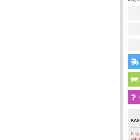
KAR
Karg
şehri