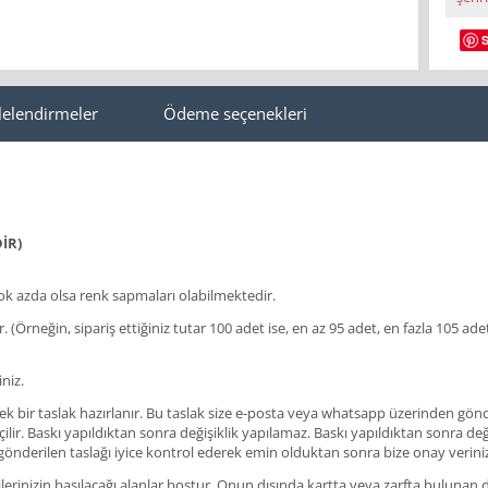
lelendirmeler
Ödeme seçenekleri
İR)
 azda olsa renk sapmaları olabilmektedir.
lir. (Örneğin, sipariş ettiğiniz tutar 100 adet ise, en az 95 adet, en fazla 105
niz.
ir taslak hazırlanır. Bu taslak size e-posta veya whatsapp üzerinden gönderil
ir. Baskı yapıldıktan sonra değişiklik yapılamaz. Baskı yapıldıktan sonra değişi
 gönderilen taslağı iyice kontrol ederek emin olduktan sonra bize onay verini
rinizin basılacağı alanlar boştur. Onun dışında kartta veya zarfta bulunan des