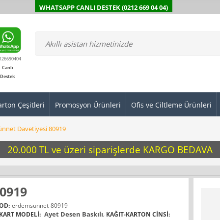
WHATSAPP CANLI DESTEK (0212 669 04 04)
126690404
Canlı
Destek
arton Çeşitleri
Promosyon Ürünleri
Ofis ve Ciltleme Ürünleri
Sünnet Davetiyesi 80919
20.000 TL ve üzeri siparişlerde KARGO BEDAVA
80919
OD:
erdemsunnet-80919
Ayet Desen Baskılı
,
KART MODELI:
KAĞIT-KARTON CINSI: