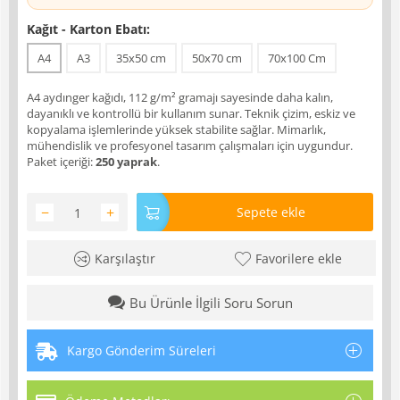
Kağıt - Karton Ebatı:
A4
A3
35x50 cm
50x70 cm
70x100 Cm
A4 aydınger kağıdı, 112 g/m² gramajı sayesinde daha kalın,
dayanıklı ve kontrollü bir kullanım sunar. Teknik çizim, eskiz ve
kopyalama işlemlerinde yüksek stabilite sağlar. Mimarlık,
mühendislik ve profesyonel tasarım çalışmaları için uygundur.
Paket içeriği:
250 yaprak
.
−
+
Sepete ekle
Karşılaştır
Favorilere ekle
Bu Ürünle İlgili Soru Sorun
Kargo Gönderim Süreleri