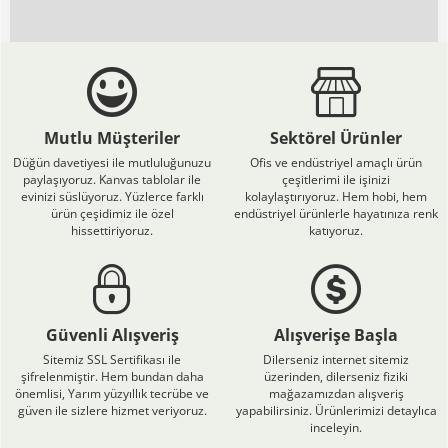
Mutlu Müşteriler
Sektörel Ürünler
Düğün davetiyesi ile mutluluğunuzu
Ofis ve endüstriyel amaçlı ürün
paylaşıyoruz. Kanvas tablolar ile
çeşitlerimi ile işinizi
evinizi süslüyoruz. Yüzlerce farklı
kolaylaştırıyoruz. Hem hobi, hem
ürün çeşidimiz ile özel
endüstriyel ürünlerle hayatınıza renk
hissettiriyoruz.
katıyoruz.
Güvenli Alışveriş
Alışverişe Başla
Sitemiz SSL Sertifikası ile
Dilerseniz internet sitemiz
şifrelenmiştir. Hem bundan daha
üzerinden, dilerseniz fiziki
önemlisi, Yarım yüzyıllık tecrübe ve
mağazamızdan alışveriş
güven ile sizlere hizmet veriyoruz.
yapabilirsiniz. Ürünlerimizi detaylıca
inceleyin.