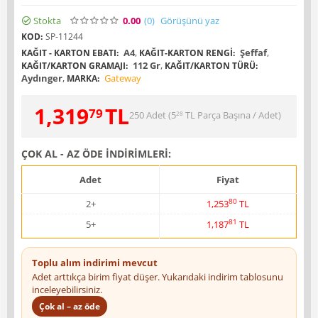
Stokta
0.00
(0
)
Görüşünü yaz
KOD:
SP-11244
A4
,
Şeffaf
,
KAĞIT - KARTON EBATI:
KAĞIT-KARTON RENGI:
112 Gr
,
KAĞIT/KARTON GRAMAJI:
KAĞIT/KARTON TÜRÜ:
Aydınger
,
Gateway
MARKA:
1,319
TL
79
250 Adet (
5
TL
Parça Başına / Adet)
28
ÇOK AL - AZ ÖDE İNDİRİMLERİ:
Adet
Fiyat
80
2+
1,253
TL
81
5+
1,187
TL
Toplu alım indirimi mevcut
Adet arttıkça birim fiyat düşer. Yukarıdaki indirim tablosunu
inceleyebilirsiniz.
Çok al – az öde