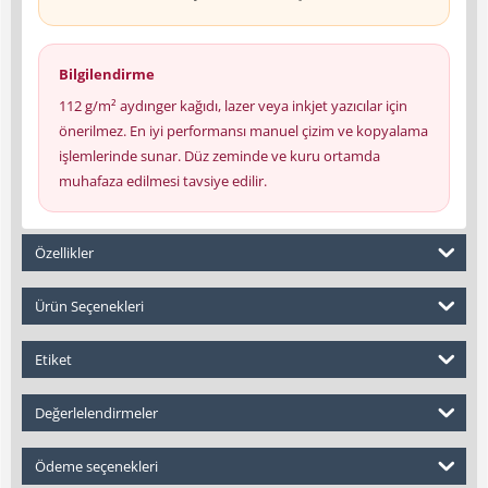
Bilgilendirme
112 g/m² aydınger kağıdı, lazer veya inkjet yazıcılar için
önerilmez. En iyi performansı manuel çizim ve kopyalama
işlemlerinde sunar. Düz zeminde ve kuru ortamda
muhafaza edilmesi tavsiye edilir.
Özellikler
Ürün Seçenekleri
Etiket
Değerlelendirmeler
Ödeme seçenekleri