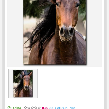
Stokta
0.00
(0
)
Görüşünü yaz