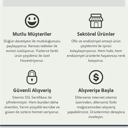
Mutlu Müşteriler
Sektörel Ürünler
Düğün davetiyesi ile mutluluğunuzu
Ofis ve endüstriyel amaçlı ürün
paylaşıyoruz. Kanvas tablolar ile
çeşitlerimi ile işinizi
evinizi süslüyoruz. Yüzlerce farklı
kolaylaştırıyoruz. Hem hobi, hem
ürün çeşidimiz ile özel
endüstriyel ürünlerle hayatınıza renk
hissettiriyoruz.
katıyoruz.
Güvenli Alışveriş
Alışverişe Başla
Sitemiz SSL Sertifikası ile
Dilerseniz internet sitemiz
şifrelenmiştir. Hem bundan daha
üzerinden, dilerseniz fiziki
önemlisi, Yarım yüzyıllık tecrübe ve
mağazamızdan alışveriş
güven ile sizlere hizmet veriyoruz.
yapabilirsiniz. Ürünlerimizi detaylıca
inceleyin.