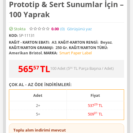
Prototip & Sert Sunumlar İçin –
100 Yaprak
Stokta
0.00
(0
)
Görüşünü yaz
KOD:
SP-11131
A3
,
Beyaz
,
KAĞIT - KARTON EBATI:
KAĞIT-KARTON RENGI:
250 Gr
,
KAĞIT/KARTON GRAMAJI:
KAĞIT/KARTON TÜRÜ:
Amerikan Bristol
,
Smart Paper Label
MARKA:
565
TL
57
100 Adet (
5
TL
Parça Başına / Adet)
66
ÇOK AL - AZ ÖDE İNDİRİMLERİ:
Adet
Fiyat
29
2+
537
TL
01
5+
509
TL
Toplu alım indirimi mevcut