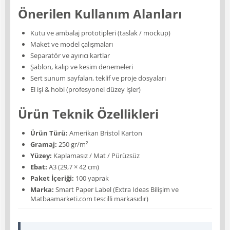
Önerilen Kullanım Alanları
Kutu ve ambalaj prototipleri (taslak / mockup)
Maket ve model çalışmaları
Separatör ve ayırıcı kartlar
Şablon, kalıp ve kesim denemeleri
Sert sunum sayfaları, teklif ve proje dosyaları
El işi & hobi (profesyonel düzey işler)
Ürün Teknik Özellikleri
Ürün Türü:
Amerikan Bristol Karton
Gramaj:
250 gr/m²
Yüzey:
Kaplamasız / Mat / Pürüzsüz
Ebat:
A3 (29,7 × 42 cm)
Paket İçeriği:
100 yaprak
Marka:
Smart Paper Label (Extra Ideas Bilişim ve
Matbaamarketi.com tescilli markasıdır)