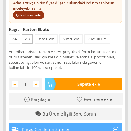
Adet arttıkça birim fiyat düşer. Yukarıdaki indirim tablosunu
inceleyebilirsiniz.
Çok al – az öde
Kağıt - Karton Ebatı:
A4
A3
35x50 cm
50x70 cm
70x100 Cm
Amerikan bristol karton A3 250 gr; yüksek form koruma ve tok
duruş isteyen işler için idealdir. Maket ve ambalaj prototipleri,
separatör, şablon ve sert sunum sayfalarında güvenle
kullanılabilir. 100 yaprak paket.
−
+
Sepete ekle
Karşılaştır
Favorilere ekle
Bu Ürünle İlgili Soru Sorun
Kargo Gönderim Süreleri