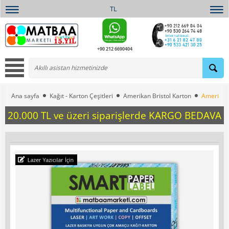
TL
+90 212 6690404
Ana sayfa
Kağıt - Karton Çeşitleri
Amerikan Bristol Karton
Amerikan 
20.000 TL ve üzeri siparişlerde KARGO BEDAVA
Lazer Yazıcılar İçin