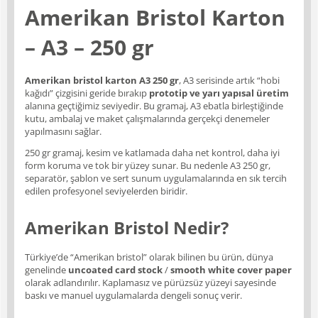
Amerikan Bristol Karton
– A3 – 250 gr
Amerikan bristol karton A3 250 gr
, A3 serisinde artık “hobi
kağıdı” çizgisini geride bırakıp
prototip ve yarı yapısal üretim
alanına geçtiğimiz seviyedir. Bu gramaj, A3 ebatla birleştiğinde
kutu, ambalaj ve maket çalışmalarında gerçekçi denemeler
yapılmasını sağlar.
250 gr gramaj, kesim ve katlamada daha net kontrol, daha iyi
form koruma ve tok bir yüzey sunar. Bu nedenle A3 250 gr,
separatör, şablon ve sert sunum uygulamalarında en sık tercih
edilen profesyonel seviyelerden biridir.
Amerikan Bristol Nedir?
Türkiye’de “Amerikan bristol” olarak bilinen bu ürün, dünya
genelinde
uncoated card stock
/
smooth white cover paper
olarak adlandırılır. Kaplamasız ve pürüzsüz yüzeyi sayesinde
baskı ve manuel uygulamalarda dengeli sonuç verir.