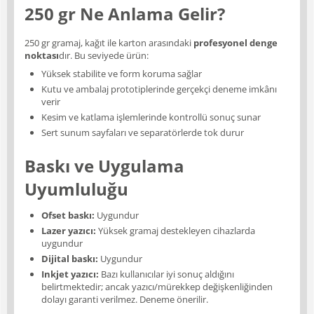
250 gr Ne Anlama Gelir?
250 gr gramaj, kağıt ile karton arasındaki
profesyonel denge
noktası
dır. Bu seviyede ürün:
Yüksek stabilite ve form koruma sağlar
Kutu ve ambalaj prototiplerinde gerçekçi deneme imkânı
verir
Kesim ve katlama işlemlerinde kontrollü sonuç sunar
Sert sunum sayfaları ve separatörlerde tok durur
Baskı ve Uygulama
Uyumluluğu
Ofset baskı:
Uygundur
Lazer yazıcı:
Yüksek gramaj destekleyen cihazlarda
uygundur
Dijital baskı:
Uygundur
Inkjet yazıcı:
Bazı kullanıcılar iyi sonuç aldığını
belirtmektedir; ancak yazıcı/mürekkep değişkenliğinden
dolayı garanti verilmez. Deneme önerilir.