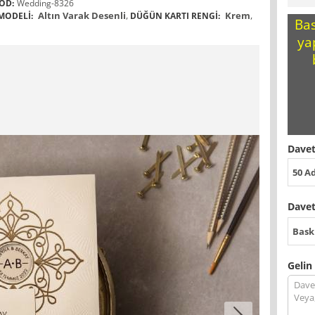
OD:
Wedding-8326
Altın Varak Desenli
,
Krem
,
MODELI:
DÜĞÜN KARTI RENGI:
Bas
ya
Davet
50 A
Davet
Bask
Gelin