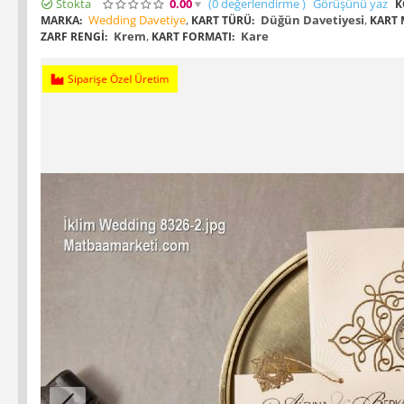
Stokta
0.00
(0
değerlendirme
)
Görüşünü yaz
K
Wedding Davetiye
,
Düğün Davetiyesi
,
MARKA:
KART TÜRÜ:
KART 
Krem
,
Kare
ZARF RENGI:
KART FORMATI:
Siparişe Özel Üretim