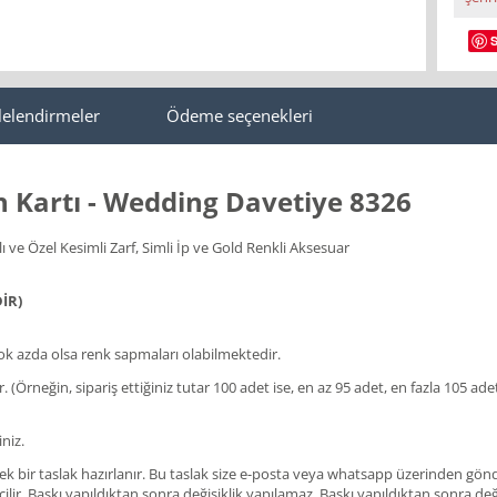
lelendirmeler
Ödeme seçenekleri
n Kartı - Wedding Davetiye 8326
ve Özel Kesimli Zarf, Simli İp ve Gold Renkli Aksesuar
İR)
 azda olsa renk sapmaları olabilmektedir.
lir. (Örneğin, sipariş ettiğiniz tutar 100 adet ise, en az 95 adet, en fazla 105
niz.
ir taslak hazırlanır. Bu taslak size e-posta veya whatsapp üzerinden gönderil
ir. Baskı yapıldıktan sonra değişiklik yapılamaz. Baskı yapıldıktan sonra değişi