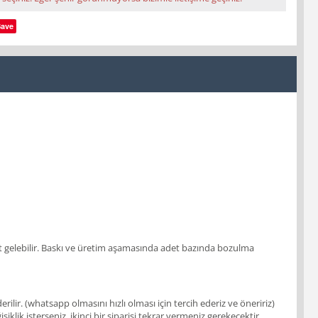
Save
 adet gelebilir. Baskı ve üretim aşamasında adet bazında bozulma
ir. (whatsapp olmasını hızlı olması için tercih ederiz ve öneririz)
klik isterseniz, ikinci bir siparişi tekrar vermeniz gerekecektir.