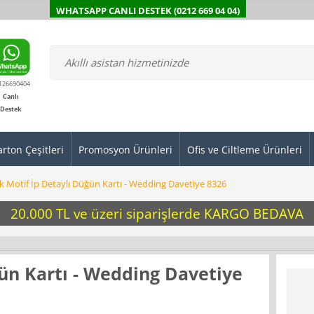
WHATSAPP CANLI DESTEK (0212 669 04 04)
126690404
Canlı
Destek
arton Çeşitleri
Promosyon Ürünleri
Ofis ve Ciltleme Ürünleri
ak Motif İp Detaylı Düğün Kartı - Wedding Davetiye 8326
20.000 TL ve üzeri siparişlerde KARGO BEDAVA
ğün Kartı - Wedding Davetiye