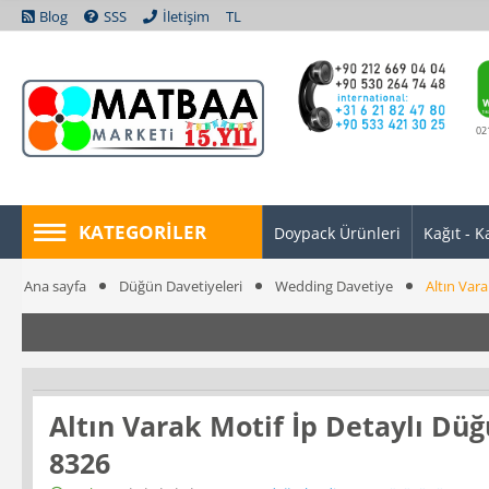
Blog
SSS
İletişim
TL
02
KATEGORILER
Doypack Ürünleri
Kağıt - K
Ana sayfa
Düğün Davetiyeleri
Wedding Davetiye
Altın Var
Altın Varak Motif İp Detaylı Dü
8326