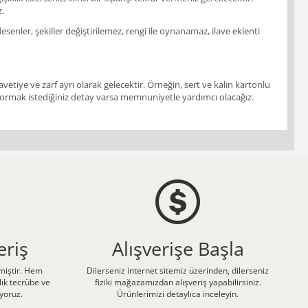
z.
enler, şekiller değiştirilemez, rengi ile oynanamaz, ilave eklenti
vetiye ve zarf ayrı olarak gelecektir. Örneğin, sert ve kalın kartonlu
ir. Sormak istediğiniz detay varsa memnuniyetle yardımcı olacağız.
eriş
Alışverişe Başla
nmiştir. Hem
Dilerseniz internet sitemiz üzerinden, dilerseniz
ık tecrübe ve
fiziki mağazamızdan alışveriş yapabilirsiniz.
iyoruz.
Ürünlerimizi detaylıca inceleyin.