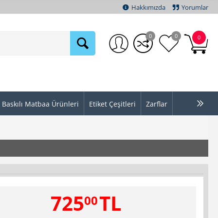
Hakkımızda
Yorumlar
0
0
0
Baskılı Matbaa Ürünleri
Etiket Çeşitleri
Zarflar
725
TL
00