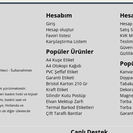
Hesabım
Hes
Giriş
Hesap
Hesap oluştur
Satış 
Favori listesi
KVK M
Karşılaştırma Listem
Teslim
Güvenl
Popüler Ürünler
Gizlili
A4 Kuşe Etiket
Popü
A4 Otokopi Kağıdı
irkeci - Sultanahmet
PVC Şeffaf Etiket
Kanvas
Garanti Etiketi
Doypa
Bristol Karton 210 Gr
Tabaka
yet yürütmektedir.
Kraft Etiket
Dekora
i baskılı hobi ve kişisel
Silindir Kutu Postüp
Magnet
i, baskılı saat ve
Elvan Mektup Zarfı
Torba 
iye, Hollanda ve
Termal Barkod Etiketleri
Torba 
m de diğer ülkelerde
Çift Taraflı Bantlar
Garant
Canlı Destek