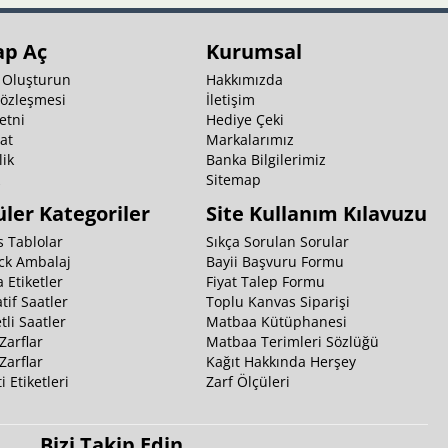
ap Aç
Kurumsal
 Oluşturun
Hakkımızda
Sözleşmesi
İletişim
etni
Hediye Çeki
at
Markalarımız
ik
Banka Bilgilerimiz
k
Sitemap
ler Kategoriler
Site Kullanım Kılavuzu
 Tablolar
Sıkça Sorulan Sorular
ck Ambalaj
Bayii Başvuru Formu
 Etiketler
Fiyat Talep Formu
tif Saatler
Toplu Kanvas Siparişi
li Saatler
Matbaa Kütüphanesi
Zarflar
Matbaa Terimleri Sözlüğü
Zarflar
Kağıt Hakkında Herşey
i Etiketleri
Zarf Ölçüleri
Bizi Takip Edin