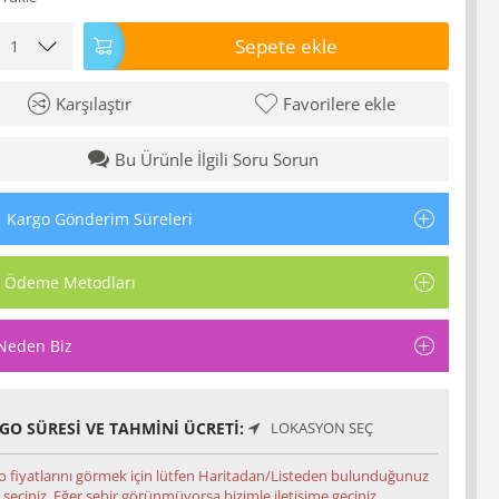
Sepete ekle
Karşılaştır
Favorilere ekle
Bu Ürünle İlgili Soru Sorun
Kargo Gönderim Süreleri
Ödeme Metodları
Neden Biz
GO SÜRESI VE TAHMINI ÜCRETI:
LOKASYON SEÇ
o fiyatlarını görmek için lütfen Haritadan/Listeden bulunduğunuz
 seçiniz. Eğer şehir görünmüyorsa bizimle iletişime geçiniz.