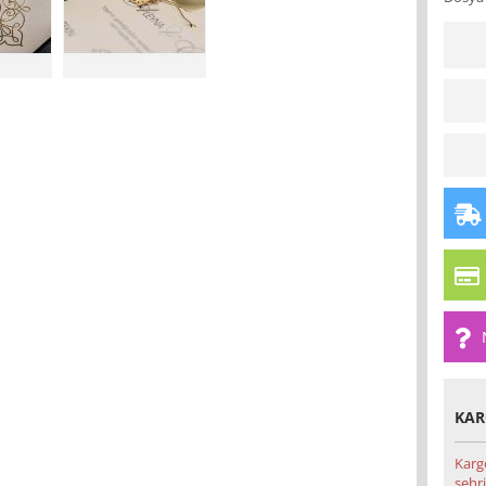
KAR
Karg
şehri