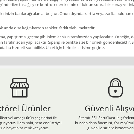
 gönderilen taslağı iyice kontrol ederek emin olduktan sonra bize onay verini
rinizin basılacağı alanlar boştur. Onun dışında kartta veya zarfta bulunan des
ok az da olsa kağıt-karton renkleri farklı olabilmektedir.
a, yapıştırma, geçme gibi işlemler sizin tarafınızdan yapılacaktır. Örneğin, da
in tarafınızdan yapılacaktır. Sipariş ile birlikte size bir örnek gönderilecekt
a bu hizmeti sunabiliriz. Ücret için bizimle iletişime geçiniz.
ktörel Ürünler
Güvenli Alışv
üstriyel amaçlı ürün çeşitlerimi ile
Sitemiz SSL Sertifikası ile şifrele
laştırıyoruz. Hem hobi, hem endüstriyel
bundan daha önemlisi, Yarım yüzyıll
rle hayatınıza renk katıyoruz.
güven ile sizlere hizmet ver