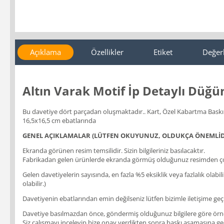
Açıklama
Özellikler
Etiket
Değer
Altın Varak Motif İp Detaylı Düğü
Bu davetiye dört parçadan oluşmaktadır.. Kart, Özel Kabartma Baskılı 
16,5x16,5 cm ebatlarında
GENEL AÇIKLAMALAR (LÜTFEN OKUYUNUZ, OLDUKÇA ÖNEMLİD
Ekranda görünen resim temsilidir. Sizin bilgileriniz basılacaktır.
Fabrikadan gelen ürünlerde ekranda görmüş olduğunuz resimden çok
Gelen davetiyelerin sayısında, en fazla %5 eksiklik veya fazlalık olabi
olabilir.)
Davetiyenin ebatlarından emin değilseniz lütfen bizimle iletişime geçi
Davetiye basılmazdan önce, göndermiş olduğunuz bilgilere göre örnek b
Siz çalışmayı inceleyip bize onay verdikten sonra baskı aşamasına geçil