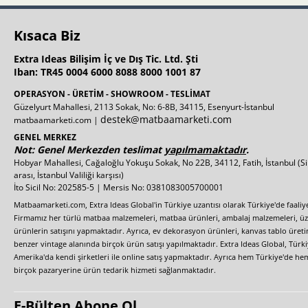
Kısaca Biz
Extra Ideas Bilişim İç ve Dış Tic. Ltd. Şti
Iban: TR45 0004 6000 8088 8000 1001 87
OPERASYON - ÜRETİM - SHOWROOM - TESLİMAT
Güzelyurt Mahallesi, 2113 Sokak, No: 6-8B, 34115, Esenyurt-İstanbul
destek@matbaamarketi.com
matbaamarketi.com |
GENEL MERKEZ
Not: Genel Merkezden teslimat
yapılmamaktadır
.
Hobyar Mahallesi, Cağaloğlu Yokuşu Sokak, No 22B, 34112, Fatih, İstanbul
(S
arası, İstanbul Valiliği karşısı)
İto Sicil No: 202585-5 | Mersis No: 0381083005700001
Matbaamarketi.com, Extra Ideas Global'in Türkiye uzantısı olarak Türkiye'de faali
Firmamız her türlü matbaa malzemeleri, matbaa ürünleri, ambalaj malzemeleri, üzer
ürünlerin satışını yapmaktadır. Ayrıca, ev dekorasyon ürünleri, kanvas tablo üretim
benzer vintage alanında birçok ürün satışı yapılmaktadır. Extra Ideas Global, Türk
Amerika'da kendi şirketleri ile online satış yapmaktadır. Ayrıca hem Türkiye'de he
birçok pazaryerine ürün tedarik hizmeti sağlanmaktadır.
E-Bülten Abone Ol