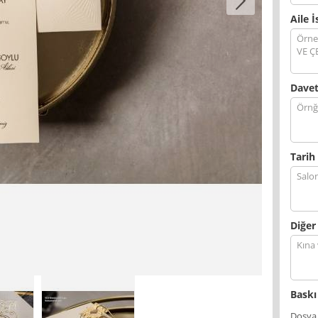
Aile İ
Davet
Tarih 
Diğer
Baskı
Dosya