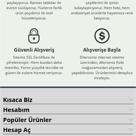
paylaşıyoruz. Kanvas tablolar ile
çeşitlerimi ile işinizi
evinizi süslüyoruz. Yüzlerce farklı
kolaylaştırıyoruz. Hem hobi, hem
ürün çeşidimiz ile özel
endüstriyel ürünlerle hayatınıza renk
hissettiriyoruz.
katıyoruz.
Güvenli Alışveriş
Alışverişe Başla
Sitemiz SSL Sertifikası ile
Dilerseniz internet sitemiz
şifrelenmiştir. Hem bundan daha
üzerinden, dilerseniz fiziki
önemlisi, Yarım yüzyıllık tecrübe ve
mağazamızdan alışveriş
güven ile sizlere hizmet veriyoruz.
yapabilirsiniz. Ürünlerimizi detaylıca
inceleyin.
Kısaca Biz
Hesabım
Popüler Ürünler
Hesap Aç