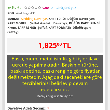
Stokta
0.00
(0
)
Görüşünü yaz
KOD:
Wedding-8431
Wedding Davetiye
,
Düğün Davetiyesi
,
MARKA:
KART TÜRÜ:
Şeffaf Asetatlı Davetiye
,
KART MODELI:
DÜĞÜN KARTI RENGI:
Krem
,
Şeffaf
,
Dikdörtgen
ZARF RENGI:
KART FORMATI:
(Yatay)
1,825
TL
00
Baskı, mum, metal isimlik gibi işler ilave
ücretle yapılmaktadır. Baskının türüne,
baskı adetine, baskı rengine göre fiyatlar
değişmektedir. Aşağıdaki seçeneklere göre
tercihlerinizi belirleyip devam
edebilirsiniz.
Detaylı bilgi için tıklayınız.
Davetiye Adeti Seçiniz: