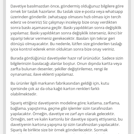
Davetiye basılmazdan önce, göndermiş olduğunuz bilgilere göre
örnek bir taslak hazırlanır. Bu taslak size e-posta veya whatsapp
üzerinden gönderilir. (whatsapp olmasını hızlı olması için tercih
ederiz ve öneririz) Siz çalışmayı inceleyip bize onay verdikten
sonra baskı aşamasına geçilir. Baskı yapıldıktan sonra değişiklik
yapılamaz. Baskı yapıldıktan sonra değişiklik isterseniz, ikinci bir
siparişi tekrar vermeniz gerekecektir. Basılan işin tekrar geri
dönüşü olmayacaktır. Bu nedenle, lütfen size gönderilen taslağı
iyice kontrol ederek emin olduktan sonra bize onay veriniz.
Burada gördüğünüz davetiyeler hazır raf ürünüdür. Sadece sizin
bilgilerinizin basılacağı alanlar boştur. Onun dışında kartta veya
zarfta bulunan desenler, şekiller değiştirilemez, rengi ile
oynanamaz, ilave eklenti yapılamaz.
Bu ürünler ilgili markanın fabrikasından geldiği için, kutu
içerisinde çok az da olsa kağıt-karton renkleri farklı
olabilmektedir.
Sipariş ettiğiniz davetiyenin modeline göre; katlama, zarflama,
bağlama, yapıştırma, geçme gibi işlemler sizin tarafınızdan
yapılacaktır. Örneğin, davetiye ve zarf ayrı olarak gelecektir.
Örneğin, sert ve kalın kartonlu bir davetiye sipariş ettiyseniz, bu
davetiyenin kartona yapışma işi sizin tarafınızdan yapılacaktır.
Sipariş ile birlikte size bir örnek gönderilecektir. Sormak