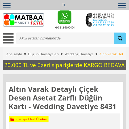
TL
+90 212 6690404
Ana sayfa
Düğün Davetiyeleri
Wedding Davetiye
Altın Varak Detayl
20.000 TL ve üzeri siparişlerde KARGO BEDAVA
Altın Varak Detaylı Çiçek
Desen Asetat Zarflı Düğün
Kartı - Wedding Davetiye 8431
Siparişe Özel Üretim