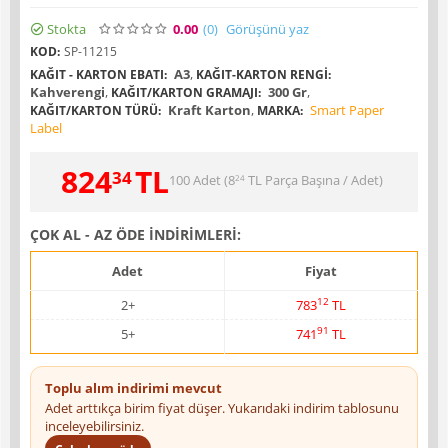
Stokta
0.00
(0
)
Görüşünü yaz
KOD:
SP-11215
A3
,
KAĞIT - KARTON EBATI:
KAĞIT-KARTON RENGI:
Kahverengi
,
300 Gr
,
KAĞIT/KARTON GRAMAJI:
Kraft Karton
,
Smart Paper
KAĞIT/KARTON TÜRÜ:
MARKA:
Label
824
TL
34
100 Adet (
8
TL
Parça Başına / Adet)
24
ÇOK AL - AZ ÖDE İNDİRİMLERİ:
Adet
Fiyat
12
2+
783
TL
91
5+
741
TL
Toplu alım indirimi mevcut
Adet arttıkça birim fiyat düşer. Yukarıdaki indirim tablosunu
inceleyebilirsiniz.