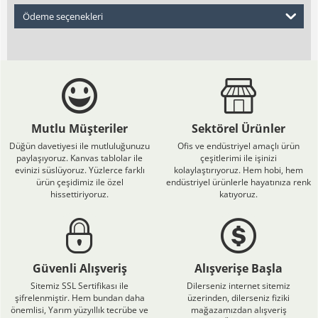
Ödeme seçenekleri
Mutlu Müşteriler
Sektörel Ürünler
Düğün davetiyesi ile mutluluğunuzu
Ofis ve endüstriyel amaçlı ürün
paylaşıyoruz. Kanvas tablolar ile
çeşitlerimi ile işinizi
evinizi süslüyoruz. Yüzlerce farklı
kolaylaştırıyoruz. Hem hobi, hem
ürün çeşidimiz ile özel
endüstriyel ürünlerle hayatınıza renk
hissettiriyoruz.
katıyoruz.
Güvenli Alışveriş
Alışverişe Başla
Sitemiz SSL Sertifikası ile
Dilerseniz internet sitemiz
şifrelenmiştir. Hem bundan daha
üzerinden, dilerseniz fiziki
önemlisi, Yarım yüzyıllık tecrübe ve
mağazamızdan alışveriş