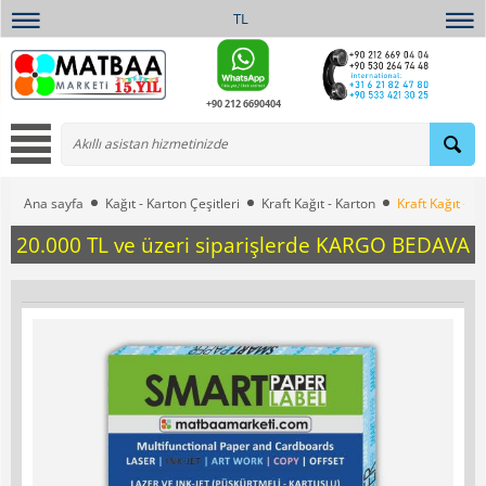
TL
+90 212 6690404
Ana sayfa
Kağıt - Karton Çeşitleri
Kraft Kağıt - Karton
Kraft Kağıt – 
20.000 TL ve üzeri siparişlerde KARGO BEDAVA