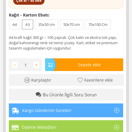
Çok al – az öde
Kağıt - Karton Ebatı:
A4
A3
35x50 cm
50x70 cm
70x100 Cm
A4 kraft kağıt 300 gr – 100 yaprak. Çok kalın ve ekstra tok yapı,
doğal kahverengi renk ve temiz yüzey. Kart, etiket ve premium
tasarım uygulamaları için uygundur.
−
+
Sepete ekle
Karşılaştır
Favorilere ekle
Bu Ürünle İlgili Soru Sorun
Kargo Gönderim Süreleri
Ödeme Metodları