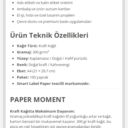
Askı etiketi ve kalın etiket üretimi
Ambalaj ve ürün sunum kartları
El işi, hobi ve özel tasarım projeleri
Çevre dostu ve premium baskı uygulamaları
Ürün Teknik Özellikleri
Kağıt Türü:
Kraft Kağıt
Gramaj:
300 gr/m²
Yüzey:
Kaplamasız / Doğal / Hafif pürüzlü
Renk:
Doğal kraft / Kahverengi
Ebat:
A4 (21 × 29,7 cm)
Paket:
100 yaprak
Smart Label Paper tescilli markamızdır.
PAPER MOMENT
Kraft Kağıtta Maksimum Dayanım:
Gramaj yükseldikçe kraft kağıdın lif yoğunluğu artar ve kağıt,
karton benzeri bir mukavemet kazanır. 300 gr kraft kağıt, bu
gücü en net hissettiren üst seviye gramajlardan biridir.