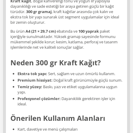
Kraft kağıt
, doğal kahverengi tonu ve yoğun lif yapısıyla
dayanıklılığı ve sade estetiği bir araya getiren güçlü bir kağıt
türüdür.
300 gr gramaj
, kraft kağıtlar arasında çok kalın ve
ekstra tok bir yapı sunarak üst segment uygulamalar için ideal
bir zemin oluşturur.
Bu ürün
A4 (21 × 29,7 cm)
ebatında ve
100 yaprak
paket
içeriğiyle sunulmaktadır. Yüksek gramajı sayesinde formunu
mükemmel şekilde korur; kesim, katlama, perforaj ve tasarım
işlemlerinde net ve kaliteli sonuçlar sağlar.
Neden 300 gr Kraft Kağıt?
Ekstra tok yapı:
Sert, sağlam ve uzun ömürlü kullanım.
Premium hissiyat:
Doğal kraft görünümüyle güçlü sunum.
Temiz yüzey:
Baskı, yazı ve etiket uygulamalarına uygun
yapı.
Profesyonel çözümler:
Dayanıklılık gerektiren işler için
ideal.
Önerilen Kullanım Alanları
Kart, davetiye ve menü çalışmaları