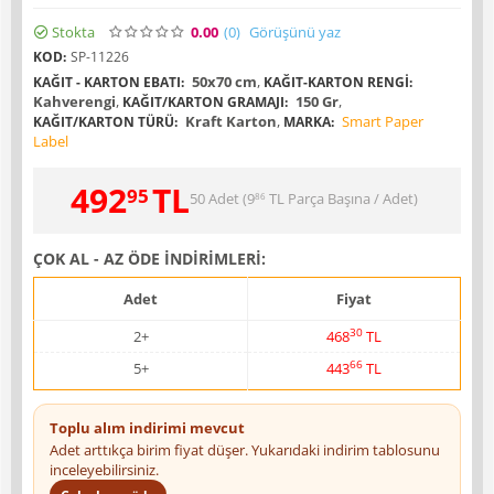
Stokta
0.00
(0
)
Görüşünü yaz
KOD:
SP-11226
50x70 cm
,
KAĞIT - KARTON EBATI:
KAĞIT-KARTON RENGI:
Kahverengi
,
150 Gr
,
KAĞIT/KARTON GRAMAJI:
Kraft Karton
,
Smart Paper
KAĞIT/KARTON TÜRÜ:
MARKA:
Label
492
TL
95
50 Adet (
9
TL
Parça Başına / Adet)
86
ÇOK AL - AZ ÖDE İNDİRİMLERİ:
Adet
Fiyat
30
2+
468
TL
66
5+
443
TL
Toplu alım indirimi mevcut
Adet arttıkça birim fiyat düşer. Yukarıdaki indirim tablosunu
inceleyebilirsiniz.