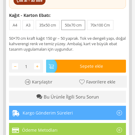
Çok al – az öde
Kağıt - Karton Ebatı:
A4
A3
35x50 cm
50x70 cm
70x100 Cm
50×70 cm kraft kağıt 150 gr – 50 yaprak. Tok ve dengeli yapı, doğal
kahverengi renk ve temiz yüzey. Ambalaj, kart ve büyük ebat
tasarım uygulamaları için uygundur.
−
+
Sepete ekle
Karşılaştır
Favorilere ekle
Bu Ürünle İlgili Soru Sorun
Kargo Gönderim Süreleri
Ödeme Metodları