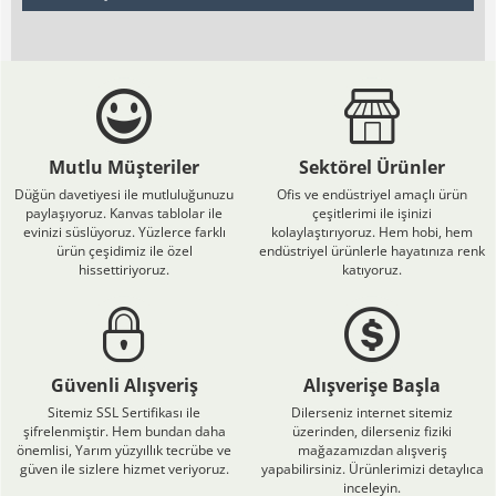
Mutlu Müşteriler
Sektörel Ürünler
Düğün davetiyesi ile mutluluğunuzu
Ofis ve endüstriyel amaçlı ürün
paylaşıyoruz. Kanvas tablolar ile
çeşitlerimi ile işinizi
evinizi süslüyoruz. Yüzlerce farklı
kolaylaştırıyoruz. Hem hobi, hem
ürün çeşidimiz ile özel
endüstriyel ürünlerle hayatınıza renk
hissettiriyoruz.
katıyoruz.
Güvenli Alışveriş
Alışverişe Başla
Sitemiz SSL Sertifikası ile
Dilerseniz internet sitemiz
şifrelenmiştir. Hem bundan daha
üzerinden, dilerseniz fiziki
önemlisi, Yarım yüzyıllık tecrübe ve
mağazamızdan alışveriş
güven ile sizlere hizmet veriyoruz.
yapabilirsiniz. Ürünlerimizi detaylıca
inceleyin.