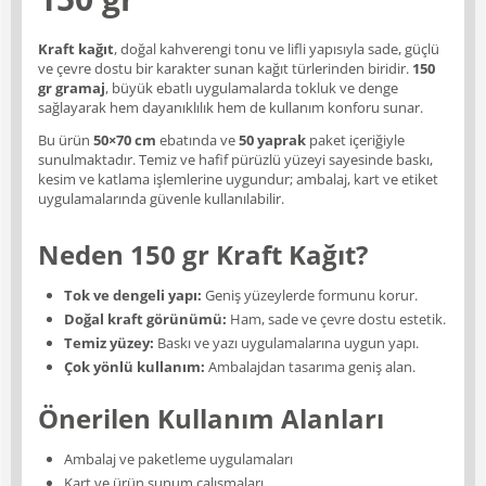
Kraft kağıt
, doğal kahverengi tonu ve lifli yapısıyla sade, güçlü
ve çevre dostu bir karakter sunan kağıt türlerinden biridir.
150
gr gramaj
, büyük ebatlı uygulamalarda tokluk ve denge
sağlayarak hem dayanıklılık hem de kullanım konforu sunar.
Bu ürün
50×70 cm
ebatında ve
50 yaprak
paket içeriğiyle
sunulmaktadır. Temiz ve hafif pürüzlü yüzeyi sayesinde baskı,
kesim ve katlama işlemlerine uygundur; ambalaj, kart ve etiket
uygulamalarında güvenle kullanılabilir.
Neden 150 gr Kraft Kağıt?
Tok ve dengeli yapı:
Geniş yüzeylerde formunu korur.
Doğal kraft görünümü:
Ham, sade ve çevre dostu estetik.
Temiz yüzey:
Baskı ve yazı uygulamalarına uygun yapı.
Çok yönlü kullanım:
Ambalajdan tasarıma geniş alan.
Önerilen Kullanım Alanları
Ambalaj ve paketleme uygulamaları
Kart ve ürün sunum çalışmaları