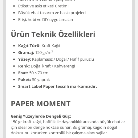
Etiket ve askı etiketi üretimi
Büyük ebat tasarım ve baskı projeleri
El işi, hobi ve DIY uygulamaları
Ürün Teknik Özellikleri
Kağıt Türü:
Kraft Kağıt
Gramaj:
150 gr/m²
Yüzey:
Kaplamasız / Doğal / Hafif pürüzlü
Renk:
Doğal kraft / Kahverengi
Ebat:
50 × 70 cm
Paket:
50 yaprak
Smart Label Paper tescilli markamızdır.
PAPER MOMENT
Geniş Yüzeylerde Dengeli Güç:
150 gr kraft kağıt, hafiflik ile dayanıklılık arasında büyük ebatlar
için ideal bir denge noktası sunar. Bu gramaj, kağıdın doğal
dokusunu korurken kontrollü bir çalışma alanı sağlar.