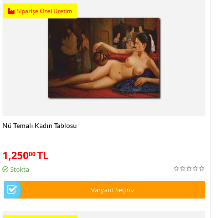
Siparişe Özel Üretim
Nü Temalı Kadın Tablosu
1,250
TL
00
Stokta
Varyant Seçiniz