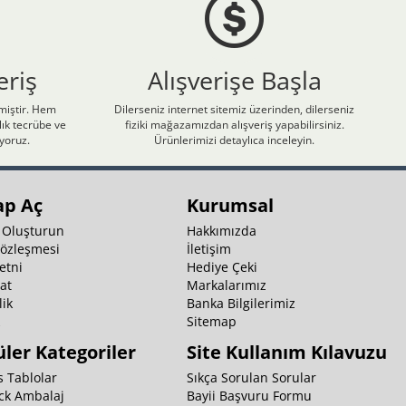
eriş
Alışverişe Başla
nmiştir. Hem
Dilerseniz internet sitemiz üzerinden, dilerseniz
ık tecrübe ve
fiziki mağazamızdan alışveriş yapabilirsiniz.
iyoruz.
Ürünlerimizi detaylıca inceleyin.
ap Aç
Kurumsal
 Oluşturun
Hakkımızda
Sözleşmesi
İletişim
etni
Hediye Çeki
at
Markalarımız
ik
Banka Bilgilerimiz
k
Sitemap
ler Kategoriler
Site Kullanım Kılavuzu
 Tablolar
Sıkça Sorulan Sorular
ck Ambalaj
Bayii Başvuru Formu