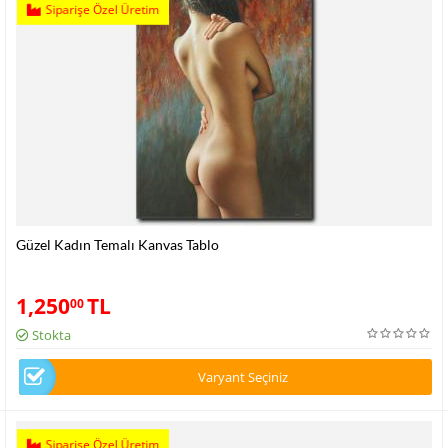
Siparişe Özel Üretim
Güzel Kadın Temalı Kanvas Tablo
1,250
TL
00
Stokta
Varyant Seçiniz
Siparişe Özel Üretim