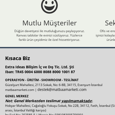
Mutlu Müşteriler
Se
Düğün davetiyesi ile mutluluğunuzu paylaşıyoruz.
Ofis ve end
Kanvas tablolar ile evinizi süslüyoruz. Yüzlerce
işinizi kolay
farklı ürün çeşidimiz ile özel hissettiriyoruz.
ürünle
Kısaca Biz
Extra Ideas Bilişim İç ve Dış Tic. Ltd. Şti
Iban: TR45 0004 6000 8088 8000 1001 87
OPERASYON - ÜRETİM - SHOWROOM - TESLİMAT
Güzelyurt Mahallesi, 2113 Sokak, No: 6-8B, 34115, Esenyurt-İstanbul
destek@matbaamarketi.com
matbaamarketi.com |
GENEL MERKEZ
Not: Genel Merkezden teslimat
yapılmamaktadır
.
Hobyar Mahallesi, Cağaloğlu Yokuşu Sokak, No 22B, 34112, Fatih, İstanbul
(S
arası, İstanbul Valiliği karşısı)
İto Sicil No: 202585-5 | Mersis No: 0381083005700001