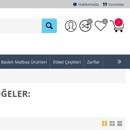
Hakkımızda
Yorumlar
0
0
0
Baskılı Matbaa Ürünleri
Etiket Çeşitleri
Zarflar
ÖĞELER: