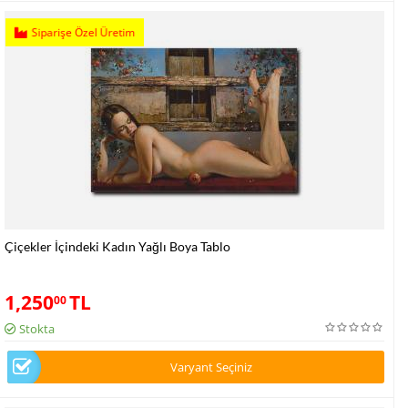
Siparişe Özel Üretim
Çiçekler İçindeki Kadın Yağlı Boya Tablo
1,250
TL
00
Stokta
Varyant Seçiniz