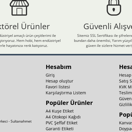
ktörel Ürünler
Güvenli Alışv
üstriyel amaçlı ürün çeşitlerimi ile
Sitemiz SSL Sertifikası ile şifrele
laştırıyoruz. Hem hobi, hem endüstriyel
bundan daha önemlisi, Yarım yüzyıll
rle hayatınıza renk katıyoruz.
güven ile sizlere hizmet ver
Hesabım
Hes
Giriş
Hesap
Hesap oluştur
Satış 
Favori listesi
KVK M
Karşılaştırma Listem
Teslim
Güvenl
Popüler Ürünler
Gizlili
A4 Kuşe Etiket
Popü
A4 Otokopi Kağıdı
irkeci - Sultanahmet
PVC Şeffaf Etiket
Kanvas
Garanti Etiketi
Doypa