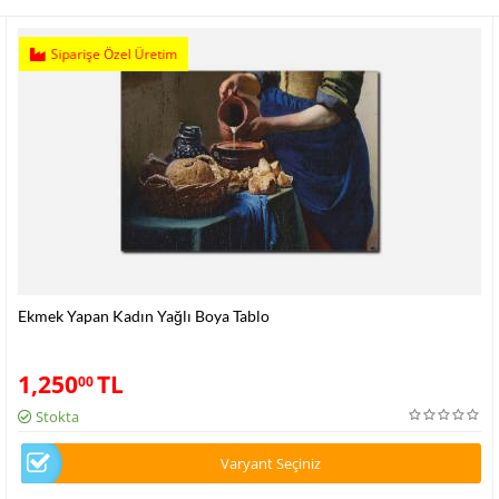
Siparişe Özel Üretim
Ekmek Yapan Kadın Yağlı Boya Tablo
1,250
TL
00
Stokta
Varyant Seçiniz