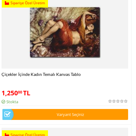
Siparişe Özel Üretim
Çiçekler İçinde Kadın Temalı Kanvas Tablo
1,250
TL
00
Stokta
Varyant Seçiniz
Siparişe Özel Üretim