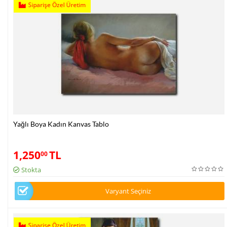
Siparişe Özel Üretim
Yağlı Boya Kadın Kanvas Tablo
1,250
TL
00
Stokta
Varyant Seçiniz
Siparişe Özel Üretim