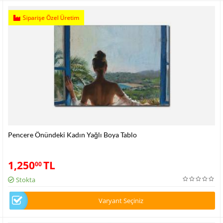
Siparişe Özel Üretim
Pencere Önündeki Kadın Yağlı Boya Tablo
1,250
TL
00
Stokta
Varyant Seçiniz