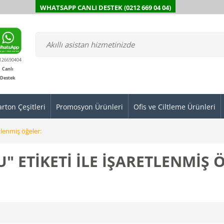
WHATSAPP CANLI DESTEK (0212 669 04 04)
126690404
Canlı
Destek
arton Çeşitleri
Promosyon Ürünleri
Ofis ve Ciltleme Ürünleri
tlenmiş öğeler:
" ETIKETI ILE IŞARETLENMIŞ 