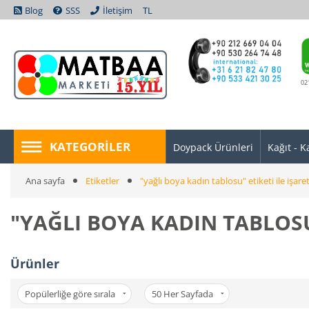
Blog
SSS
İletişim
TL
02
KATEGORILER
Doypack Ürünleri
Kağıt - K
Ana sayfa
Etiketler
"yağlı boya kadın tablosu" etiketi ile işare
"YAĞLI BOYA KADIN TABLOSU
Ürünler
Popülerliğe göre sırala
50
Her Sayfada