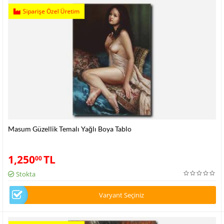
Siparişe Özel Üretim
Masum Güzellik Temalı Yağlı Boya Tablo
1,250
TL
00
Stokta
Varyant Seçiniz