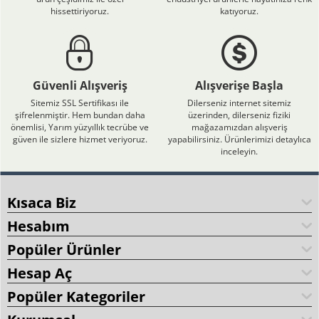
hissettiriyoruz.
katıyoruz.
Güvenli Alışveriş
Alışverişe Başla
Sitemiz SSL Sertifikası ile
Dilerseniz internet sitemiz
şifrelenmiştir. Hem bundan daha
üzerinden, dilerseniz fiziki
önemlisi, Yarım yüzyıllık tecrübe ve
mağazamızdan alışveriş
güven ile sizlere hizmet veriyoruz.
yapabilirsiniz. Ürünlerimizi detaylıca
inceleyin.
Kısaca Biz
Hesabım
Popüler Ürünler
Hesap Aç
Popüler Kategoriler