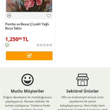
Pembe ve Beyaz Çiçekli Yağlı
Boya Tablo
1,250
TL
00
Mutlu Müşteriler
Sektörel Ürünler
Düğün davetiyesi ile mutluluğunuzu
Ofis ve endüstriyel amaçlı ürün
paylaşıyoruz. Kanvas tablolar ile
çeşitlerimi ile işinizi
evinizi süslüyoruz. Yüzlerce farklı
kolaylaştırıyoruz. Hem hobi, hem
ürün çeşidimiz ile özel
endüstriyel ürünlerle hayatınıza renk