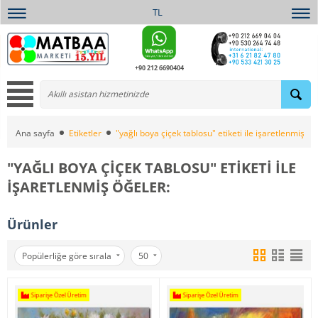
TL
+90 212 6690404
Ana sayfa
Etiketler
"yağlı boya çiçek tablosu" etiketi ile işaretlenmiş öğ
"YAĞLI BOYA ÇIÇEK TABLOSU" ETIKETI ILE
IŞARETLENMIŞ ÖĞELER:
Ürünler
Popülerliğe göre sırala
50
Siparişe Özel Üretim
Siparişe Özel Üretim