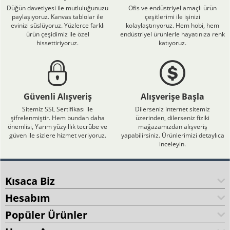
Düğün davetiyesi ile mutluluğunuzu
Ofis ve endüstriyel amaçlı ürün
paylaşıyoruz. Kanvas tablolar ile
çeşitlerimi ile işinizi
evinizi süslüyoruz. Yüzlerce farklı
kolaylaştırıyoruz. Hem hobi, hem
ürün çeşidimiz ile özel
endüstriyel ürünlerle hayatınıza renk
hissettiriyoruz.
katıyoruz.
Güvenli Alışveriş
Alışverişe Başla
Sitemiz SSL Sertifikası ile
Dilerseniz internet sitemiz
şifrelenmiştir. Hem bundan daha
üzerinden, dilerseniz fiziki
önemlisi, Yarım yüzyıllık tecrübe ve
mağazamızdan alışveriş
güven ile sizlere hizmet veriyoruz.
yapabilirsiniz. Ürünlerimizi detaylıca
inceleyin.
Kısaca Biz
Hesabım
Popüler Ürünler