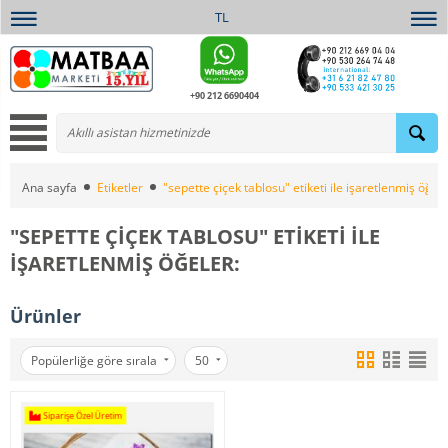
TL
+90 212 6690404
Ana sayfa
Etiketler
"sepette çiçek tablosu" etiketi ile işaretlenmiş öğele
"SEPETTE ÇIÇEK TABLOSU" ETIKETI ILE
IŞARETLENMIŞ ÖĞELER:
Ürünler
Popülerliğe göre sırala
50
Siparişe Özel Üretim