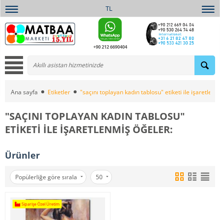
TL
+90 212 6690404
Ana sayfa
Etiketler
"saçını toplayan kadın tablosu" etiketi ile işaretlenm
"SAÇINI TOPLAYAN KADIN TABLOSU"
ETIKETI ILE IŞARETLENMIŞ ÖĞELER:
Ürünler
Popülerliğe göre sırala
50
Siparişe Özel Üretim