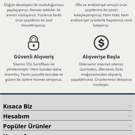
Düğün davetiyesi ile mutluluğunuzu
Ofis ve endüstriyel amaçlı ürün
paylaşıyoruz. Kanvas tablolar ile
çeşitlerimi ile işinizi
evinizi süslüyoruz. Yüzlerce farklı
kolaylaştırıyoruz. Hem hobi, hem
ürün çeşidimiz ile özel
endüstriyel ürünlerle hayatınıza renk
hissettiriyoruz.
katıyoruz.
Güvenli Alışveriş
Alışverişe Başla
Sitemiz SSL Sertifikası ile
Dilerseniz internet sitemiz
şifrelenmiştir. Hem bundan daha
üzerinden, dilerseniz fiziki
önemlisi, Yarım yüzyıllık tecrübe ve
mağazamızdan alışveriş
güven ile sizlere hizmet veriyoruz.
yapabilirsiniz. Ürünlerimizi detaylıca
inceleyin.
Kısaca Biz
Hesabım
Popüler Ürünler