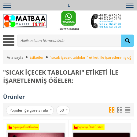
TL
+90 212 6690404
Ana sayfa
Etiketler
"sıcak içecek tabloları" etiketi ile işaretlenmiş öğele
"SICAK IÇECEK TABLOLARI" ETIKETI ILE
IŞARETLENMIŞ ÖĞELER:
Ürünler
Popülerliğe göre sırala
50
Siparişe Özel Üretim
Siparişe Özel Üretim