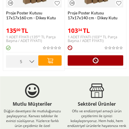
Proje Poster Kutusu
Proje Poster Kutusu
17x17x160 cm - Dikey Kutu
17x17x140 cm - Dikey Kutu
135
TL
103
TL
00
34
1 ADET FİYATI (
135
TL
Parça
1 ADET FİYATI (
103
TL
Parça
00
34
Başına / ADET FİYATI)
Başına / ADET FİYATI)
Mutlu Müşteriler
Sektörel Ürünler
Düğün davetiyesi ile mutluluğunuzu
Ofis ve endüstriyel amaçlı ürün
paylaşıyoruz. Kanvas tablolar ile
çeşitlerimi ile işinizi
evinizi süslüyoruz. Yüzlerce farklı
kolaylaştırıyoruz. Hem hobi, hem
ürün çeşidimiz ile özel
endüstriyel ürünlerle hayatınıza renk