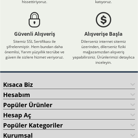
hissettiriyoruz.
katıyoruz.
Güvenli Alışveriş
Alışverişe Başla
Sitemiz SSL Sertifikası ile
Dilerseniz internet sitemiz
şifrelenmiştir. Hem bundan daha
üzerinden, dilerseniz fiziki
önemlisi, Yarım yüzyıllık tecrübe ve
mağazamızdan alışveriş
güven ile sizlere hizmet veriyoruz.
yapabilirsiniz. Ürünlerimizi detaylıca
inceleyin.
Kısaca Biz
Hesabım
Popüler Ürünler
Hesap Aç
Popüler Kategoriler
Kurumsal