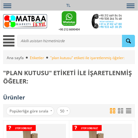
TL
+90 212 6690404
Ana sayfa
Etiketler
"plan kutusu" etiketi ile işaretlenmiş öğeler:
"PLAN KUTUSU" ETIKETI ILE IŞARETLENMIŞ
ÖĞELER:
Ürünler
Popülerliğe göre sırala
50
STOK SORUNUZ
STOK SORUNUZ