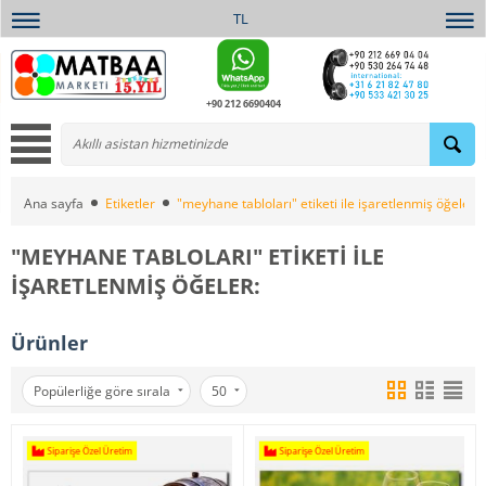
TL
+90 212 6690404
Ana sayfa
Etiketler
"meyhane tabloları" etiketi ile işaretlenmiş öğeler:
"MEYHANE TABLOLARI" ETIKETI ILE
IŞARETLENMIŞ ÖĞELER:
Ürünler
Popülerliğe göre sırala
50
Siparişe Özel Üretim
Siparişe Özel Üretim