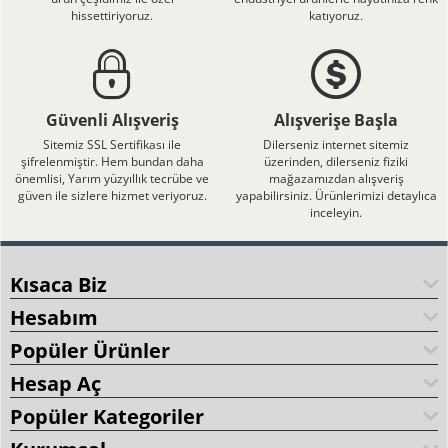
hissettiriyoruz.
katıyoruz.
Güvenli Alışveriş
Alışverişe Başla
Sitemiz SSL Sertifikası ile
Dilerseniz internet sitemiz
şifrelenmiştir. Hem bundan daha
üzerinden, dilerseniz fiziki
önemlisi, Yarım yüzyıllık tecrübe ve
mağazamızdan alışveriş
güven ile sizlere hizmet veriyoruz.
yapabilirsiniz. Ürünlerimizi detaylıca
inceleyin.
Kısaca Biz
Hesabım
Popüler Ürünler
Hesap Aç
Popüler Kategoriler