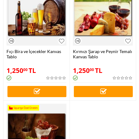
Fıçı Bira ve İçecekler Kanvas
Kırmızı Şarap ve Peynir Temalı
Tablo
Kanvas Tablo
1,250
TL
1,250
TL
00
00
Siparişe Özel Üretim