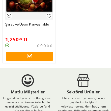
Şarap ve Üzüm Kanvas Tablo
1,250
TL
00
Mutlu Müşteriler
Sektörel Ürünler
Düğün davetiyesi ile mutluluğunuzu
Ofis ve endüstriyel amaçlı ürün
paylaşıyoruz. Kanvas tablolar ile
çeşitlerimi ile işinizi
evinizi süslüyoruz. Yüzlerce farklı
kolaylaştırıyoruz. Hem hobi, hem
ürün çeşidimiz ile özel
endüstriyel ürünlerle hayatınıza renk