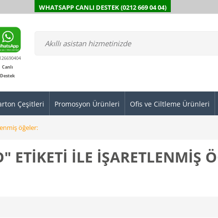
WHATSAPP CANLI DESTEK (0212 669 04 04)
126690404
Canlı
Destek
arton Çeşitleri
Promosyon Ürünleri
Ofis ve Ciltleme Ürünleri
tlenmiş öğeler:
 ETIKETI ILE IŞARETLENMIŞ 