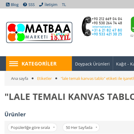
Blog
SSS
İletişim
TL
02
KATEGORILER
Doypack Ürünleri
Kağıt - K
Ana sayfa
Etiketler
"lale temalı kanvas tablo" etiketi ile işare
"LALE TEMALI KANVAS TABLO"
Ürünler
Popülerliğe göre sırala
50
Her Sayfada