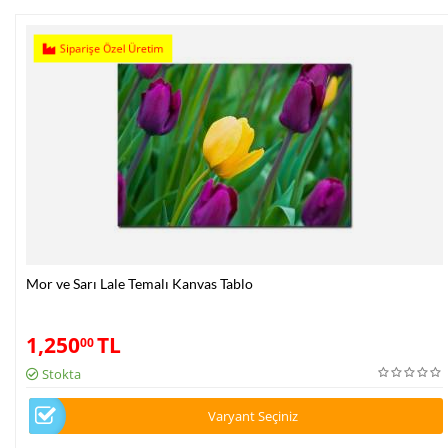
Siparişe Özel Üretim
Mor ve Sarı Lale Temalı Kanvas Tablo
1,250
TL
00
Stokta
Varyant Seçiniz