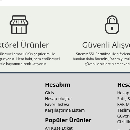
ktörel Ürünler
Güvenli Alışv
üstriyel amaçlı ürün çeşitlerimi ile
Sitemiz SSL Sertifikası ile şifrele
laştırıyoruz. Hem hobi, hem endüstriyel
bundan daha önemlisi, Yarım yüzyıll
rle hayatınıza renk katıyoruz.
güven ile sizlere hizmet ver
Hesabım
Hes
Giriş
Hesap
Hesap oluştur
Satış 
Favori listesi
KVK M
Karşılaştırma Listem
Teslim
Güvenl
Popüler Ürünler
Gizlili
A4 Kuşe Etiket