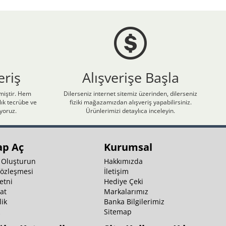
eriş
Alışverişe Başla
nmiştir. Hem
Dilerseniz internet sitemiz üzerinden, dilerseniz
ık tecrübe ve
fiziki mağazamızdan alışveriş yapabilirsiniz.
iyoruz.
Ürünlerimizi detaylıca inceleyin.
ap Aç
Kurumsal
 Oluşturun
Hakkımızda
Sözleşmesi
İletişim
etni
Hediye Çeki
at
Markalarımız
ik
Banka Bilgilerimiz
k
Sitemap