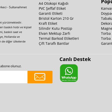
Popü
A4 Otokopi Kağıdı
irkeci - Sultanahmet
PVC Şeffaf Etiket
Kanvas
Garanti Etiketi
Doypa
Bristol Karton 210 Gr
Tabaka
yet yürütmektedir.
Kraft Etiket
Dekora
i baskılı hobi ve kişisel
Silindir Kutu Postüp
Magnet
i, baskılı saat ve
Elvan Mektup Zarfı
Torba 
iye, Hollanda ve
Termal Barkod Etiketleri
Torba 
m de diğer ülkelerde
Çift Taraflı Bantlar
Garant
Canlı Destek
e abone olunuz.