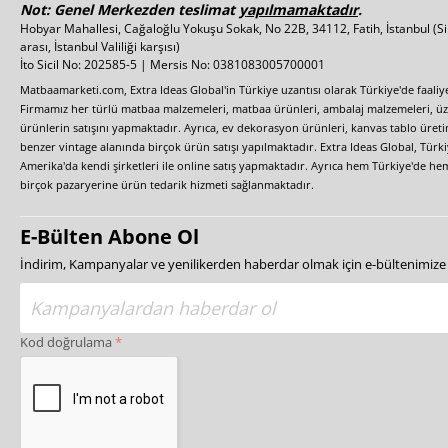
Not: Genel Merkezden teslimat
yapılmamaktadır
.
Hobyar Mahallesi, Cağaloğlu Yokuşu Sokak, No 22B, 34112, Fatih, İstanbul
(S
arası, İstanbul Valiliği karşısı)
İto Sicil No: 202585-5 | Mersis No: 0381083005700001
Matbaamarketi.com, Extra Ideas Global'in Türkiye uzantısı olarak Türkiye'de faali
Firmamız her türlü matbaa malzemeleri, matbaa ürünleri, ambalaj malzemeleri, üzer
ürünlerin satışını yapmaktadır. Ayrıca, ev dekorasyon ürünleri, kanvas tablo üretim
benzer vintage alanında birçok ürün satışı yapılmaktadır. Extra Ideas Global, Türk
Amerika'da kendi şirketleri ile online satış yapmaktadır. Ayrıca hem Türkiye'de he
birçok pazaryerine ürün tedarik hizmeti sağlanmaktadır.
E-Bülten Abone Ol
İndirim, Kampanyalar ve yenilikerden haberdar olmak için e-bültenimiz
Kod doğrulama