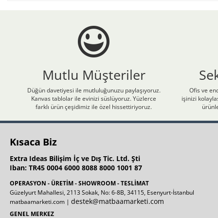
Mutlu Müşteriler
Se
Düğün davetiyesi ile mutluluğunuzu paylaşıyoruz.
Ofis ve end
Kanvas tablolar ile evinizi süslüyoruz. Yüzlerce
işinizi kolay
farklı ürün çeşidimiz ile özel hissettiriyoruz.
ürünle
Kısaca Biz
Extra Ideas Bilişim İç ve Dış Tic. Ltd. Şti
Iban: TR45 0004 6000 8088 8000 1001 87
OPERASYON - ÜRETİM - SHOWROOM - TESLİMAT
Güzelyurt Mahallesi, 2113 Sokak, No: 6-8B, 34115, Esenyurt-İstanbul
destek@matbaamarketi.com
matbaamarketi.com |
GENEL MERKEZ