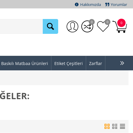
Hakkımızda
Yorumlar
0
0
0
Baskılı Matbaa Ürünleri
Etiket Çeşitleri
Zarflar
ÖĞELER: