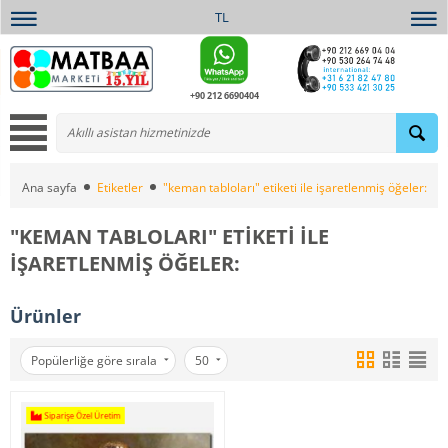
TL
+90 212 6690404
Ana sayfa
Etiketler
"keman tabloları" etiketi ile işaretlenmiş öğeler:
"KEMAN TABLOLARI" ETIKETI ILE
IŞARETLENMIŞ ÖĞELER:
Ürünler
Popülerliğe göre sırala
50
Siparişe Özel Üretim