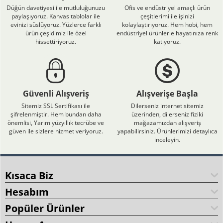
Düğün davetiyesi ile mutluluğunuzu
Ofis ve endüstriyel amaçlı ürün
paylaşıyoruz. Kanvas tablolar ile
çeşitlerimi ile işinizi
evinizi süslüyoruz. Yüzlerce farklı
kolaylaştırıyoruz. Hem hobi, hem
ürün çeşidimiz ile özel
endüstriyel ürünlerle hayatınıza renk
hissettiriyoruz.
katıyoruz.
Güvenli Alışveriş
Alışverişe Başla
Sitemiz SSL Sertifikası ile
Dilerseniz internet sitemiz
şifrelenmiştir. Hem bundan daha
üzerinden, dilerseniz fiziki
önemlisi, Yarım yüzyıllık tecrübe ve
mağazamızdan alışveriş
güven ile sizlere hizmet veriyoruz.
yapabilirsiniz. Ürünlerimizi detaylıca
inceleyin.
Kısaca Biz
Hesabım
Popüler Ürünler