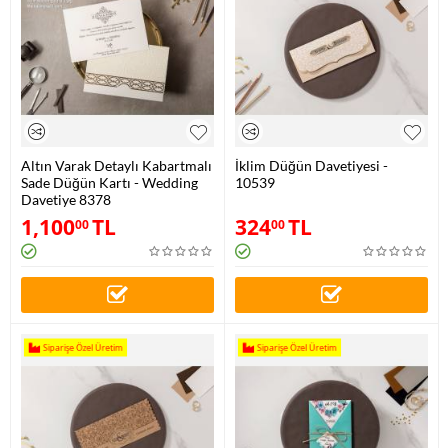
Altın Varak Detaylı Kabartmalı
İklim Düğün Davetiyesi -
Sade Düğün Kartı - Wedding
10539
Davetiye 8378
1,100
TL
324
TL
00
00
Siparişe Özel Üretim
Siparişe Özel Üretim