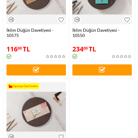
İklim Düğün Davetiyesi -
İklim Düğün Davetiyesi -
10575
10550
116
TL
234
TL
00
00
Siparişe Özel Üretim