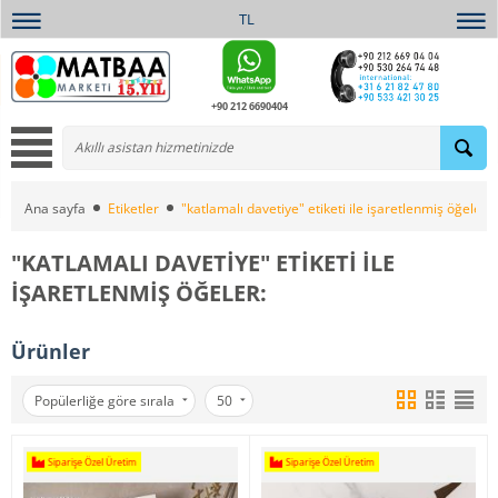
TL
+90 212 6690404
Ana sayfa
Etiketler
"katlamalı davetiye" etiketi ile işaretlenmiş öğeler:
"KATLAMALI DAVETIYE" ETIKETI ILE
IŞARETLENMIŞ ÖĞELER:
Ürünler
Popülerliğe göre sırala
50
Siparişe Özel Üretim
Siparişe Özel Üretim