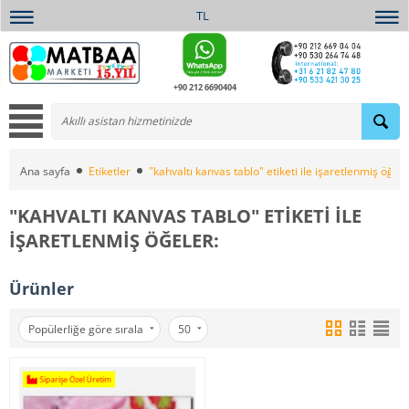
TL
+90 212 6690404
Ana sayfa
Etiketler
"kahvaltı kanvas tablo" etiketi ile işaretlenmiş öğele
"KAHVALTI KANVAS TABLO" ETIKETI ILE
IŞARETLENMIŞ ÖĞELER:
Ürünler
Popülerliğe göre sırala
50
Siparişe Özel Üretim