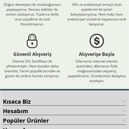
Düğün davetiyesi ile mutluluğunuzu
Ofis ve endüstriyel amaçlı ürün
paylaşıyoruz. Kanvas tablolar ile
çeşitlerimi ile işinizi
evinizi süslüyoruz. Yüzlerce farklı
kolaylaştırıyoruz. Hem hobi, hem
ürün çeşidimiz ile özel
endüstriyel ürünlerle hayatınıza renk
hissettiriyoruz.
katıyoruz.
Güvenli Alışveriş
Alışverişe Başla
Sitemiz SSL Sertifikası ile
Dilerseniz internet sitemiz
şifrelenmiştir. Hem bundan daha
üzerinden, dilerseniz fiziki
önemlisi, Yarım yüzyıllık tecrübe ve
mağazamızdan alışveriş
güven ile sizlere hizmet veriyoruz.
yapabilirsiniz. Ürünlerimizi detaylıca
inceleyin.
Kısaca Biz
Hesabım
Popüler Ürünler