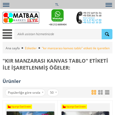
TL
+90 212 6690404
Ana sayfa
Etiketler
"kır manzarası kanvas tablo" etiketi ile işaretlenmiş
"KIR MANZARASI KANVAS TABLO" ETIKETI
ILE IŞARETLENMIŞ ÖĞELER:
Ürünler
Popülerliğe göre sırala
50
Siparişe Özel Üretim
Siparişe Özel Üretim