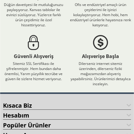
Düğün davetiyesi ile mutluluğunuzu
Ofis ve endüstriyel amaçlı ürün
paylaşıyoruz. Kanvas tablolar ile
çeşitlerimi ile işinizi
evinizi süslüyoruz. Yüzlerce farklı
kolaylaştırıyoruz. Hem hobi, hem
ürün çeşidimiz ile özel
endüstriyel ürünlerle hayatınıza renk
hissettiriyoruz.
katıyoruz.
Güvenli Alışveriş
Alışverişe Başla
Sitemiz SSL Sertifikası ile
Dilerseniz internet sitemiz
şifrelenmiştir. Hem bundan daha
üzerinden, dilerseniz fiziki
önemlisi, Yarım yüzyıllık tecrübe ve
mağazamızdan alışveriş
güven ile sizlere hizmet veriyoruz.
yapabilirsiniz. Ürünlerimizi detaylıca
inceleyin.
Kısaca Biz
Hesabım
Popüler Ürünler