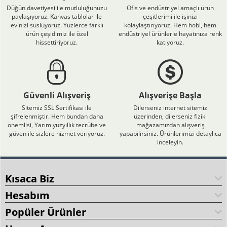
Düğün davetiyesi ile mutluluğunuzu
Ofis ve endüstriyel amaçlı ürün
paylaşıyoruz. Kanvas tablolar ile
çeşitlerimi ile işinizi
evinizi süslüyoruz. Yüzlerce farklı
kolaylaştırıyoruz. Hem hobi, hem
ürün çeşidimiz ile özel
endüstriyel ürünlerle hayatınıza renk
hissettiriyoruz.
katıyoruz.
Güvenli Alışveriş
Alışverişe Başla
Sitemiz SSL Sertifikası ile
Dilerseniz internet sitemiz
şifrelenmiştir. Hem bundan daha
üzerinden, dilerseniz fiziki
önemlisi, Yarım yüzyıllık tecrübe ve
mağazamızdan alışveriş
güven ile sizlere hizmet veriyoruz.
yapabilirsiniz. Ürünlerimizi detaylıca
inceleyin.
Kısaca Biz
Hesabım
Popüler Ürünler