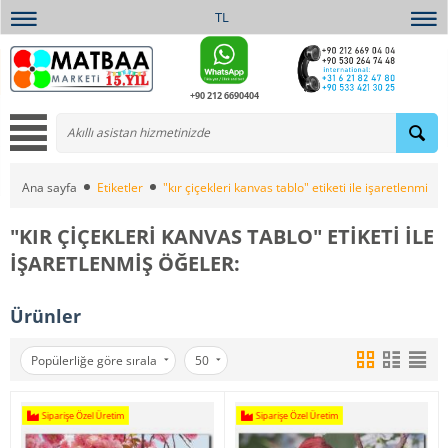
TL
+90 212 6690404
Ana sayfa
Etiketler
"kır çiçekleri kanvas tablo" etiketi ile işaretlenmiş ö
"KIR ÇIÇEKLERI KANVAS TABLO" ETIKETI ILE
IŞARETLENMIŞ ÖĞELER:
Ürünler
Popülerliğe göre sırala
50
Siparişe Özel Üretim
Siparişe Özel Üretim