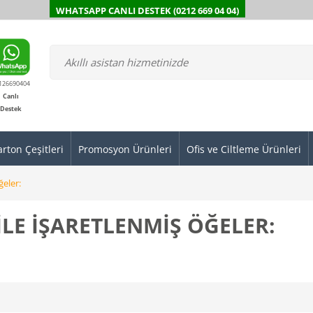
WHATSAPP CANLI DESTEK (0212 669 04 04)
126690404
Canlı
Destek
arton Çeşitleri
Promosyon Ürünleri
Ofis ve Ciltleme Ürünleri
ğeler:
 ILE IŞARETLENMIŞ ÖĞELER: