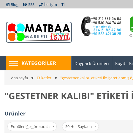
Blog
SSS
İletişim
TL
02
KATEGORILER
Doypack Ürünleri
Kağıt - K
Ana sayfa
Etiketler
"gestetner kalıbı" etiketi ile işaretlenmiş ö
"GESTETNER KALIBI" ETIKETI
Ürünler
Popülerliğe göre sırala
50
Her Sayfada