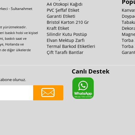
Popü
A4 Otokopi Kağıdı
irkeci - Sultanahmet
PVC Şeffaf Etiket
Kanvas
Garanti Etiketi
Doypa
Bristol Karton 210 Gr
Tabaka
yet yürütmektedir.
Kraft Etiket
Dekora
i baskılı hobi ve kişisel
Silindir Kutu Postüp
Magnet
i, baskılı saat ve
Elvan Mektup Zarfı
Torba 
iye, Hollanda ve
Termal Barkod Etiketleri
Torba 
m de diğer ülkelerde
Çift Taraflı Bantlar
Garant
Canlı Destek
e abone olunuz.