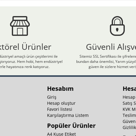
ktörel Ürünler
Güvenli Alışv
üstriyel amaçlı ürün çeşitlerimi ile
Sitemiz SSL Sertifikası ile şifrele
laştırıyoruz. Hem hobi, hem endüstriyel
bundan daha önemlisi, Yarım yüzyıll
rle hayatınıza renk katıyoruz.
güven ile sizlere hizmet ver
Hesabım
Hes
Giriş
Hesap
Hesap oluştur
Satış 
Favori listesi
KVK M
Karşılaştırma Listem
Teslim
Güvenl
Popüler Ürünler
Gizlili
A4 Kuşe Etiket