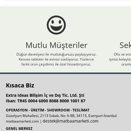
Mutlu Müşteriler
Se
Düğün davetiyesi ile mutluluğunuzu paylaşıyoruz.
Ofis ve end
Kanvas tablolar ile evinizi süslüyoruz. Yüzlerce
işinizi kolay
farklı ürün çeşidimiz ile özel hissettiriyoruz.
ürünle
Kısaca Biz
Extra Ideas Bilişim İç ve Dış Tic. Ltd. Şti
Iban: TR45 0004 6000 8088 8000 1001 87
OPERASYON - ÜRETİM - SHOWROOM - TESLİMAT
Güzelyurt Mahallesi, 2113 Sokak, No: 6-8B, 34115, Esenyurt-İstanbul
destek@matbaamarketi.com
matbaamarketi.com |
GENEL MERKEZ