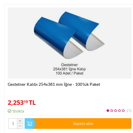
Gestetner Kalıbı 254x381 mm İğne - 100'lük Paket
2,253
TL
19
(1)
Stokta
+
Sepete ekle
−