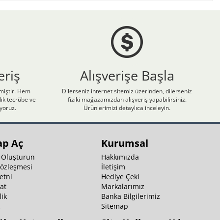
eriş
Alışverişe Başla
nmiştir. Hem
Dilerseniz internet sitemiz üzerinden, dilerseniz
ık tecrübe ve
fiziki mağazamızdan alışveriş yapabilirsiniz.
iyoruz.
Ürünlerimizi detaylıca inceleyin.
ap Aç
Kurumsal
 Oluşturun
Hakkımızda
Sözleşmesi
İletişim
etni
Hediye Çeki
at
Markalarımız
ik
Banka Bilgilerimiz
k
Sitemap