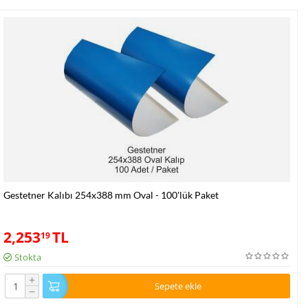
Gestetner Kalıbı 254x388 mm Oval - 100'lük Paket
2,253
TL
19
Stokta
+
Sepete ekle
−