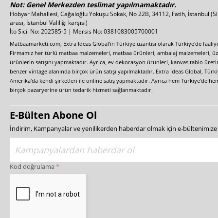
Not: Genel Merkezden teslimat
yapılmamaktadır
.
Hobyar Mahallesi, Cağaloğlu Yokuşu Sokak, No 22B, 34112, Fatih, İstanbul
(S
arası, İstanbul Valiliği karşısı)
İto Sicil No: 202585-5 | Mersis No: 0381083005700001
Matbaamarketi.com, Extra Ideas Global'in Türkiye uzantısı olarak Türkiye'de faali
Firmamız her türlü matbaa malzemeleri, matbaa ürünleri, ambalaj malzemeleri, üzer
ürünlerin satışını yapmaktadır. Ayrıca, ev dekorasyon ürünleri, kanvas tablo üretim
benzer vintage alanında birçok ürün satışı yapılmaktadır. Extra Ideas Global, Türk
Amerika'da kendi şirketleri ile online satış yapmaktadır. Ayrıca hem Türkiye'de he
birçok pazaryerine ürün tedarik hizmeti sağlanmaktadır.
E-Bülten Abone Ol
İndirim, Kampanyalar ve yenilikerden haberdar olmak için e-bültenimiz
Kod doğrulama