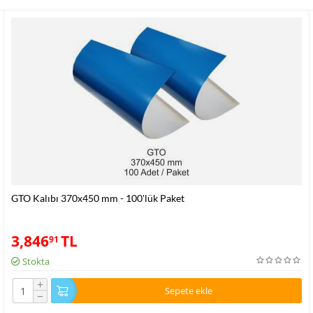
GTO Kalıbı 370x450 mm - 100'lük Paket
3,846
TL
91
Stokta
+
Sepete ekle
−