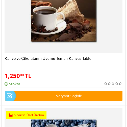
Kahve ve Çikolatanın Uyumu Temalı Kanvas Tablo
1,250
TL
00
Stokta
Varyant Seçiniz
Siparişe Özel Üretim