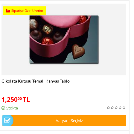
Siparişe Özel Üretim
Çikolata Kutusu Temalı Kanvas Tablo
1,250
TL
00
Stokta
Varyant Seçiniz