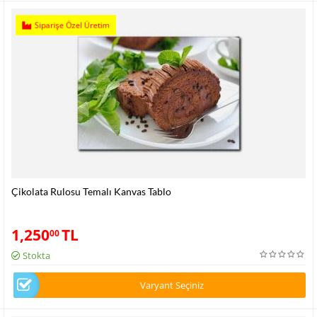
Siparişe Özel Üretim
Çikolata Rulosu Temalı Kanvas Tablo
1,250
TL
00
Stokta
Varyant Seçiniz