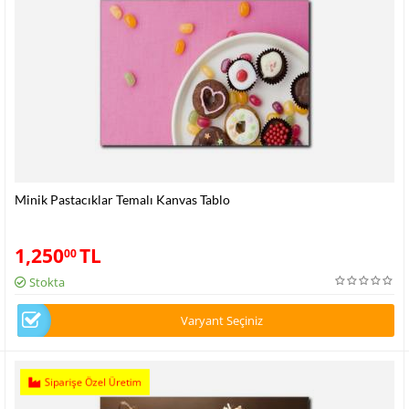
Minik Pastacıklar Temalı Kanvas Tablo
1,250
TL
00
Stokta
Varyant Seçiniz
Siparişe Özel Üretim