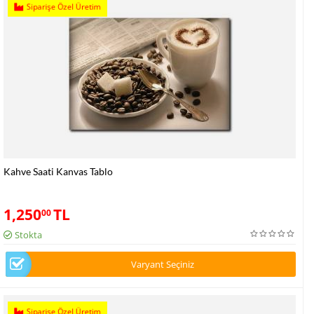
Siparişe Özel Üretim
Kahve Saati Kanvas Tablo
1,250
TL
00
Stokta
Varyant Seçiniz
Siparişe Özel Üretim