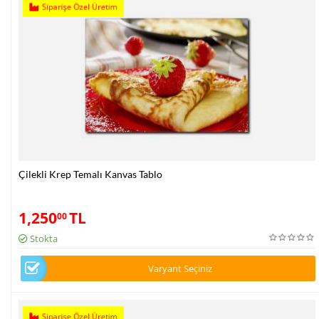
Siparişe Özel Üretim
Çilekli Krep Temalı Kanvas Tablo
1,250
TL
00
Stokta
Varyant Seçiniz
Siparişe Özel Üretim