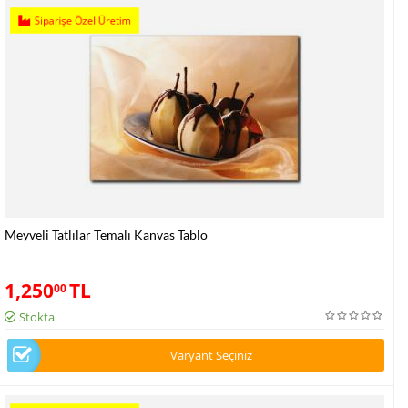
Siparişe Özel Üretim
Meyveli Tatlılar Temalı Kanvas Tablo
1,250
TL
00
Stokta
Varyant Seçiniz