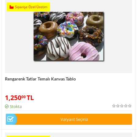
Siparişe Özel Üretim
Rengarenk Tatlar Temalı Kanvas Tablo
1,250
TL
00
Stokta
Varyant Seçiniz