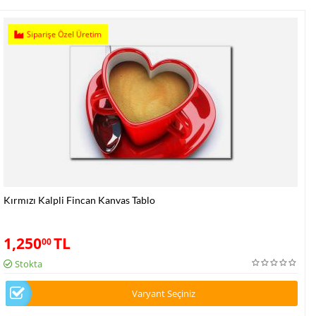
Siparişe Özel Üretim
Kırmızı Kalpli Fincan Kanvas Tablo
1,250
TL
00
Stokta
Varyant Seçiniz