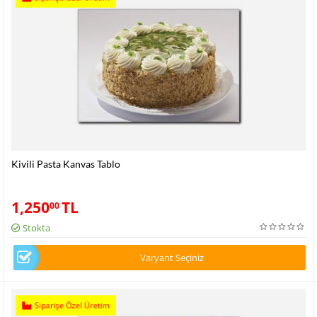
Kivili Pasta Kanvas Tablo
1,250
TL
00
Stokta
Varyant Seçiniz
Siparişe Özel Üretim