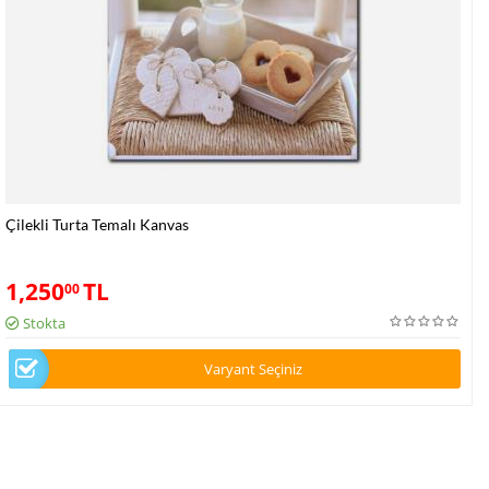
Çilekli Turta Temalı Kanvas
1,250
TL
00
Stokta
Varyant Seçiniz