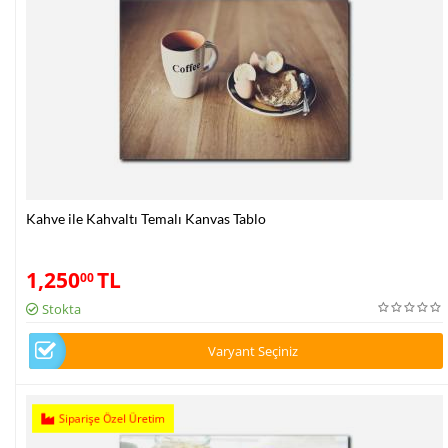
Kahve ile Kahvaltı Temalı Kanvas Tablo
1,250
TL
00
Stokta
Varyant Seçiniz
Siparişe Özel Üretim