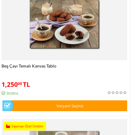
Beş Çayı Temalı Kanvas Tablo
1,250
TL
00
Stokta
Varyant Seçiniz
Siparişe Özel Üretim