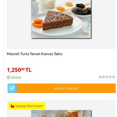
Meyveli Turta Temalı Kanvas Tablo
1,250
TL
00
Stokta
Varyant Seçiniz
Siparişe Özel Üretim