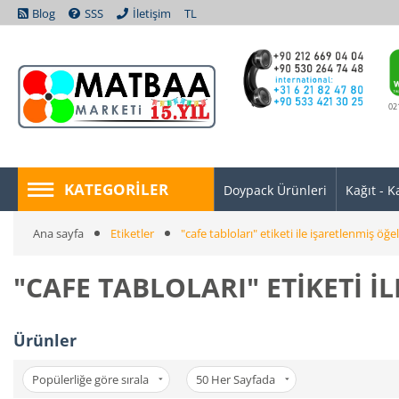
Blog
SSS
İletişim
TL
02
KATEGORILER
Doypack Ürünleri
Kağıt - K
Ana sayfa
Etiketler
"cafe tabloları" etiketi ile işaretlenmiş öğel
"CAFE TABLOLARI" ETIKETI I
Ürünler
Popülerliğe göre sırala
50
Her Sayfada