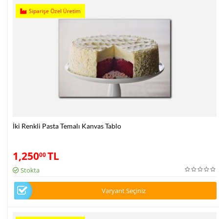
Siparişe Özel Üretim
İki Renkli Pasta Temalı Kanvas Tablo
1,250
TL
00
Stokta
Varyant Seçiniz