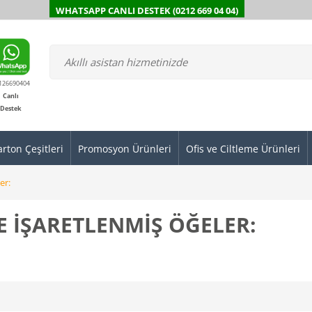
WHATSAPP CANLI DESTEK (0212 669 04 04)
126690404
Canlı
Destek
arton Çeşitleri
Promosyon Ürünleri
Ofis ve Ciltleme Ürünleri
er:
LE IŞARETLENMIŞ ÖĞELER: